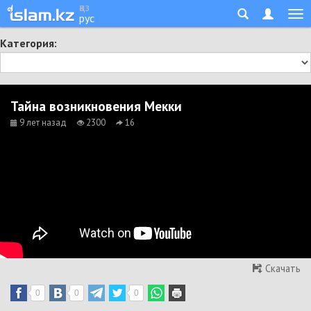
қаз
рус
Категория:
Тайна возникновения Мекки
9 лет назад
2300
16
Скачать
0
0
0