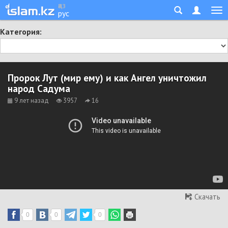
қаз
рус
Категория:
Пророк Лут (мир ему) и как Ангел уничтожил
народ Садума
9 лет назад
3957
16
Скачать
0
0
0