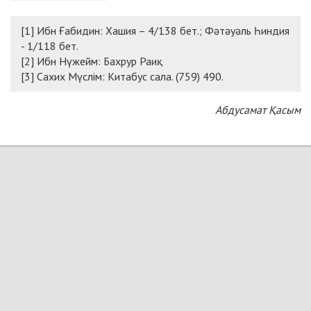
[1] Ибн Ғабидин: Хашия – 4/138 бет.; Фәтәуәль Һиндия
- 1/118 бет.
[2] Ибн Нүжейм: Бахрур Раиқ.
[3] Сахих Мүслім: Китабус сала. (759) 490.
Абдусамат Қасым