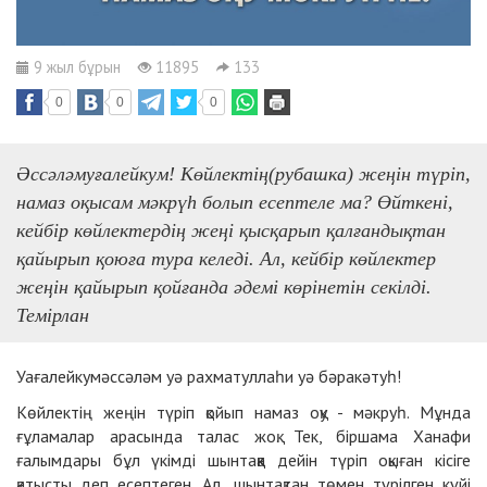
9 жыл бұрын
11895
133
0
0
0
Әссәләмуғалейкум! Көйлектің(рубашка) жеңін түріп,
намаз оқысам мəкрүһ болып есептеле ма? Өйткені,
кейбір көйлектердің жеңі қысқарып қалғандықтан
қайырып қоюға тура келеді. Ал, кейбір көйлектер
жеңін қайырып қойғанда əдемі көрінетін секілді.
Темірлан
Уағалейкумәссәләм уә рахматуллаһи уә бәракәтуһ!
Көйлектің жеңін түріп қойып намаз оқу - мәкруһ. Мұнда
ғұламалар арасында талас жоқ. Тек, біршама Ханафи
ғалымдары бұл үкімді шынтаққа дейін түріп оқыған кісіге
қатысты деп есептеген. Ал, шынтақтан төмен түрілген күйі