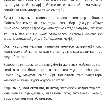
оқуға рұқсат дейді олар[1]. Әйтсе де, екі жағдайда да мәкруһ
санайтын ғалымдарымыз жоқ емес[2].
Бұған қатысты хадистен дәлел келтірер болсақ,
Пайғамбарымыздың мынадай сөзі бар (с.а.у.):
«Төрт
сүйекпен сәжде етуге бұйырылдым.
Олар
: маңдай, екі қол,
екі тізе, екі аяқтың ұшы. Сондай-ақ, намазда киімді әрі
шашты жинамай
[оқуға бұйырылдым]
»
[3].
Осы хадистегі «киімді жинамай (немесе жиырмай)» сөзі
жалпылама айтылғандықтан жеңді түріп оқуды да қамтып тұр
деуге болады.
Ескере кету керек, аталмыш үкімнің жеңі қысқа көйлектер мен
жеңі қысқа футболкаларға қатысы жоқ. Мұндай киістермен
намаз оқу мәкруһ емес. Әрі намаздан тыс уақыттары
көйлектің жеңін түріп жүруге еріктісіз.
Қорытындылай айтқанда, шынтаққа жеткізбей аздап түрілген
күйі намаз оқуыңыздың ағаттығы жоқ. Әйткенмен, жеңді
түсіріп оқығаныңыз абзалырақ.