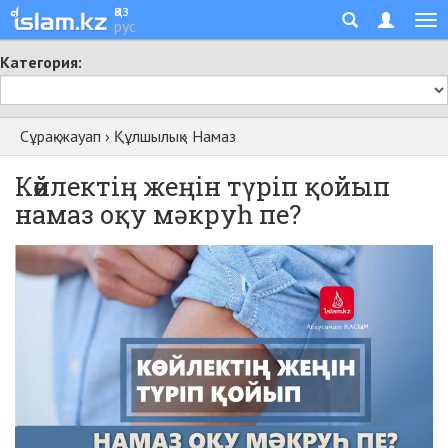
қаз
рус
Категория:
Сұрақ-жауап
›
Құлшылық
›
Намаз
Көйлектің жеңін түріп қойып
намаз оқу мәкруһ пе?