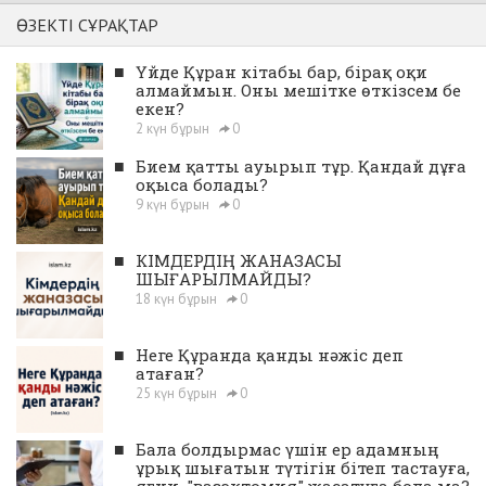
ӨЗЕКТІ СҰРАҚТАР
■
Үйде Құран кітабы бар, бірақ оқи
алмаймын. Оны мешітке өткізсем бе
екен?
2 күн бұрын
0
■
Бием қатты ауырып тұр. Қандай дұға
оқыса болады?
9 күн бұрын
0
■
КІМДЕРДІҢ ЖАНАЗАСЫ
ШЫҒАРЫЛМАЙДЫ?
18 күн бұрын
0
■
Неге Құранда қанды нәжіс деп
атаған?
25 күн бұрын
0
■
Бала болдырмас үшін ер адамның
ұрық шығатын түтігін бітеп тастауға,