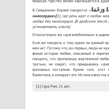
природе. Чувство любви зарождается в душе
В Священном Коране говорится: «
милосердие»[
1], где речь идет о любви меж
любви без милосердия. (В арабском тексте 
устанавливать, класть).
Относительно же «дня влюбленных» в шариат
Если же говорить о том, нужен ли данный п
нем нет. Потому что, во-первых, люди не н
финал истории любви, описанный в лириче
говорить, что пропаганда жертвенной люб
третьих, не секрет, что прикрываясь «
греховных поступков. Кроме того, этот 
Валентина, и копирует его. Истина известна 
[1] Сура Рум, 21 аят.