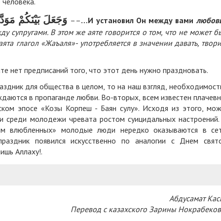
 человека.
وَجَعَلَ بَيْنَكُمْ مَوَدَّةً وَرَحْمَةً
––
…И установил Он между вами
любовь
ду супругами. В этом же аяте говорится о том, что не может б
аята глагол «Жаъаля»- употребляется в значении давать, твори
е нет предписаний того, что этот день нужно праздновать.
раздник для общества в целом, то на наш взгляд, необходимост
уждаются в пропаганде любви. Во-вторых, всем известен плачев
ском эпосе «Козы Корпеш - Баян сулу». Исходя из этого, мо
ви среди молодежи чревата ростом суицидальных настроений.
днем влюбленных» молодые люди нередко оказываются в се
праздник появился искусственно по аналогии с Днем свят
лишь Аллаху!.
Абдусамат Ка
Перевод с казахского Зарины Нокрабеко