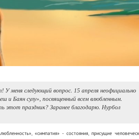
т! У меня следующий вопрос. 15 апреля неофициально
еш и Баян сулу», посвященный всем влюбленным.
ь этот праздник? Заранее благодарю. Нурбол
влюбленность», «симпатия» - состояния, присущие человечес