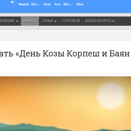
Фаджр
Восход
Зухр
Аср
Магриб
Иша
ЛОНЕНИЕ
РАЗНОЕ
СЕМЬЯ
ТОРГОВЛЯ
АУДИО ВОПРОСЫ
ать «День Козы Корпеш и Баян