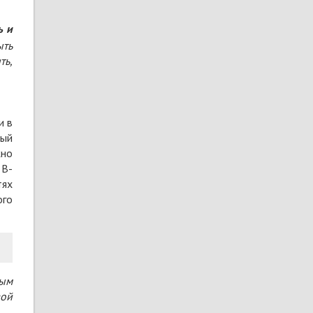
 и
ыть
ть,
и в
ный
жно
 В-
тях
ого
сым
вой