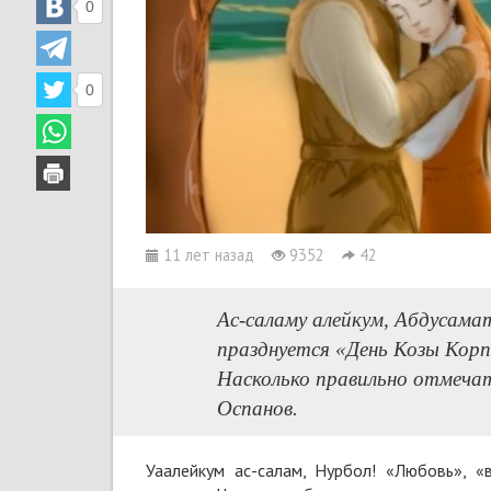
0
0
11 лет назад
9352
42
Ас-саламу алейкум, Абдусама
празднуется «День Козы Корп
Насколько правильно отмечат
Оспанов.
Уаалейкум ас-салам, Нурбол! «Любовь», «