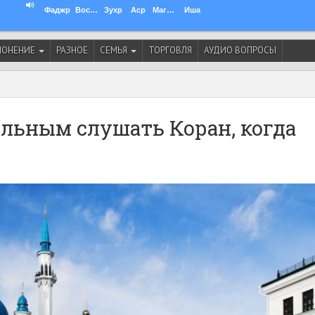
Фаджр
Восход
Зухр
Аср
Магриб
Иша
ЛОНЕНИЕ
РАЗНОЕ
СЕМЬЯ
ТОРГОВЛЯ
АУДИО ВОПРОСЫ
ельным слушать Коран, когда