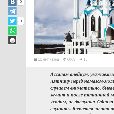
0
0
11 лет назад
6068
18
Ассалам алейкум, уважаемые
пятницу перед намазом-мол
слушаем внимательно, быва
звучит и после пятничной м
уходим, не дослушав. Однак
слушать. Является ли это о