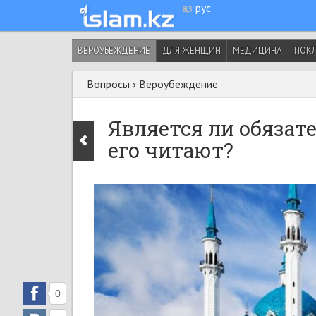
қаз
рус
ВЕРОУБЕЖДЕНИЕ
ДЛЯ ЖЕНЩИН
МЕДИЦИНА
ПОК
Вопросы
›
Вероубеждение
Является ли обязат
его читают?
0