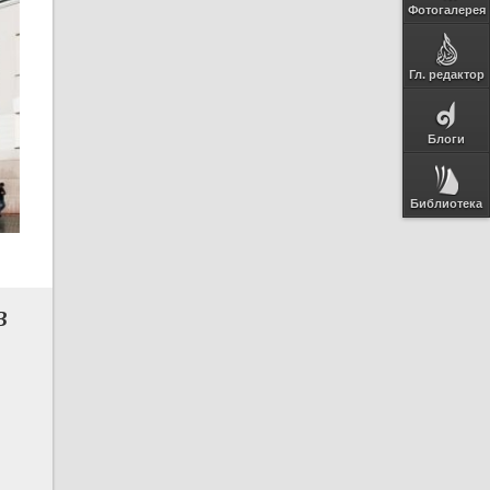
Фотогалерея
Гл. редактор
Блоги
Библиотека
В