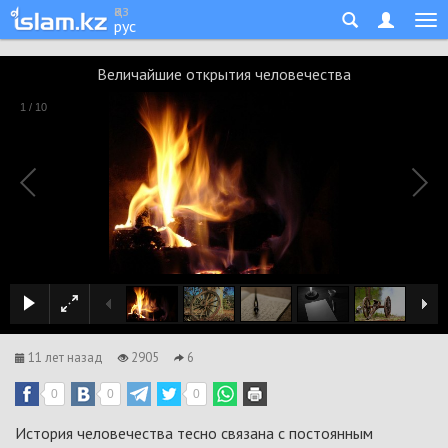
қаз
рус
Величайшие открытия человечества
1
/
10
11 лет назад
2905
6
0
0
0
История человечества тесно связана с постоянным