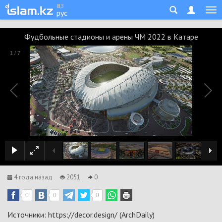
қаз
рус
Фудбольные стадионы и арены ЧМ 2022 в Катаре
1
/
7
4 года назад
2051
0
0
0
0
Источники:
https://decor.design/
(
АrchDаily)