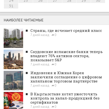
24
25
26
27
28
29
30
31
НАИБОЛЕЕ ЧИТАЕМЫЕ
■
Страны, где исчезает средний класс
7 дней назад
0
■
Саудовские исламские банки теперь
владеют 76% активов сектора,
показывает S&P
7 дней назад
0
■
Индонезия и Южная Корея
заключили соглашение о цифровом
халяльном торговом партнёрстве
7 дней назад
0
■
В Кыргызстане хотят ужесточить
контроль за халал-продукцией без
сертификатов
7 дней назад
0