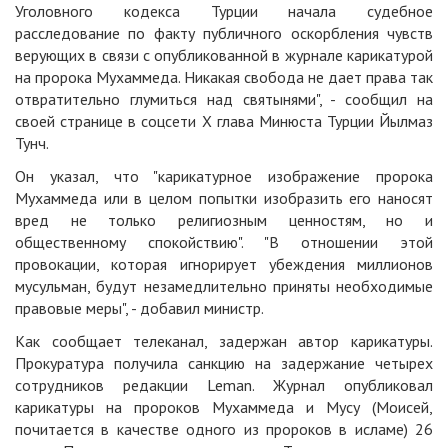
Уголовного кодекса Турции начала судебное
расследование по факту публичного оскорбления чувств
верующих в связи с опубликованной в журнале карикатурой
на пророка Мухаммеда. Никакая свобода не дает права так
отвратительно глумиться над святынями", - сообщил на
своей странице в соцсети Х глава Минюста Турции Йылмаз
Тунч.
Он указал, что "карикатурное изображение пророка
Мухаммеда или в целом попытки изобразить его наносят
вред не только религиозным ценностям, но и
общественному спокойствию". "В отношении этой
провокации, которая игнорирует убеждения миллионов
мусульман, будут незамедлительно приняты необходимые
правовые меры", - добавил министр.
Как сообщает телеканал, задержан автор карикатуры.
Прокуратура получила санкцию на задержание четырех
сотрудников редакции Leman. Журнал опубликовал
карикатуры на пророков Мухаммеда и Мусу (Моисей,
почитается в качестве одного из пророков в исламе) 26