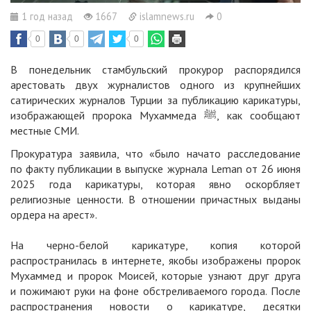
1 год назад
1667
islamnews.ru
0
0
0
0
В понедельник стамбульский прокурор распорядился
арестовать двух журналистов одного из крупнейших
сатирических журналов Турции за публикацию карикатуры,
изображающей пророка Мухаммеда ﷺ, как сообщают
местные СМИ.
Прокуратура заявила, что «было начато расследование
по факту публикации в выпуске журнала Leman от 26 июня
2025 года карикатуры, которая явно оскорбляет
религиозные ценности. В отношении причастных выданы
ордера на арест».
На черно-белой карикатуре, копия которой
распространилась в интернете, якобы изображены пророк
Мухаммед и пророк Моисей, которые узнают друг друга
и пожимают руки на фоне обстреливаемого города. После
распространения новости о карикатуре, десятки