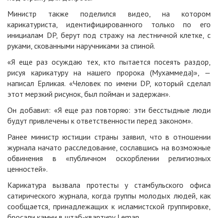
Министр также поделился видео, на котором
карикатуриста, идентифицированного только по его
инициалам DP, берут под стражу на лестничной клетке, с
руками, скованными наручниками за спиной.
«Я еще раз осуждаю тех, кто пытается посеять раздор,
рисуя карикатуру на нашего пророка (Мухаммеда)», —
написал Ерликая. «Человек по имени DP, который сделал
этот мерзкий рисунок, был пойман и задержан».
Он добавил: «Я еще раз повторяю: эти бесстыдные люди
будут привлечены к ответственности перед законом».
Ранее министр юстиции страны заявил, что в отношении
журнала начато расследование, сославшись на возможные
обвинения в «публичном оскорблении религиозных
ценностей».
Карикатура вызвала протесты у стамбульского офиса
сатирического журнала, когда группы молодых людей, как
сообщается, принадлежащих к исламистской группировке,
бросали камни в штаб-квартиру Leman.