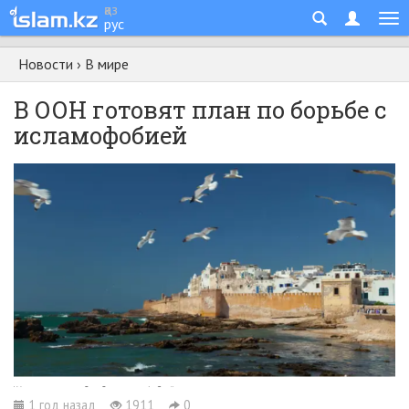
қаз
рус
Новости
›
В мире
В ООН готовят план по борьбе с
исламофобией
1 год назад
1911
0