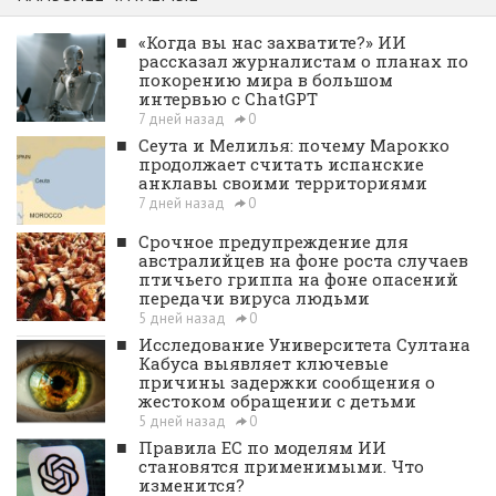
■
«Когда вы нас захватите?» ИИ
рассказал журналистам о планах по
покорению мира в большом
интервью с ChatGPT
7 дней назад
0
■
Сеута и Мелилья: почему Марокко
продолжает считать испанские
анклавы своими территориями
7 дней назад
0
■
Срочное предупреждение для
австралийцев на фоне роста случаев
птичьего гриппа на фоне опасений
передачи вируса людьми
5 дней назад
0
■
Исследование Университета Султана
Кабуса выявляет ключевые
причины задержки сообщения о
жестоком обращении с детьми
5 дней назад
0
■
Правила ЕС по моделям ИИ
становятся применимыми. Что
изменится?