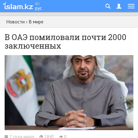
қаз
рус
Новости
›
В мире
В ОАЭ помиловали почти 2000
заключенных
2 года назад
1842
0