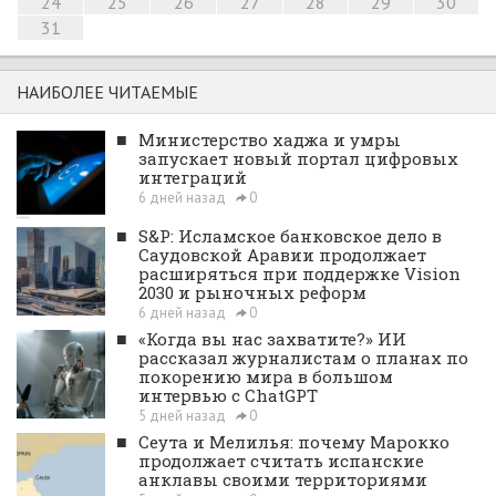
24
25
26
27
28
29
30
31
НАИБОЛЕЕ ЧИТАЕМЫЕ
■
Министерство хаджа и умры
запускает новый портал цифровых
интеграций
6 дней назад
0
■
S&P: Исламское банковское дело в
Саудовской Аравии продолжает
расширяться при поддержке Vision
2030 и рыночных реформ
6 дней назад
0
■
«Когда вы нас захватите?» ИИ
рассказал журналистам о планах по
покорению мира в большом
интервью с ChatGPT
5 дней назад
0
■
Сеута и Мелилья: почему Марокко
продолжает считать испанские
анклавы своими территориями