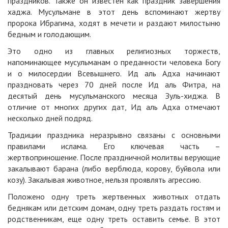
праздников. Также он известен как праздник завершения
хаджа. Мусульмане в этот день вспоминают жертву
пророка Ибрагима, ходят в мечети и раздают милостыню
бедным и голодающим.
Это одно из главных религиозных торжеств,
напоминающее мусульманам о преданности человека Богу
и о милосердии Всевышнего. Ид аль Адха начинают
праздновать через 70 дней после Ид аль Фитра, на
десятый день мусульманского месяца Зуль-хиджа. В
отличие от многих других дат, Ид аль Адха отмечают
несколько дней подряд.
Традиции праздника неразрывно связаны с основными
правилами ислама. Его ключевая часть –
жертвоприношение. После праздничной молитвы верующие
закалывают барана (либо верблюда, корову, буйвола или
козу). Закалывая животное, нельзя проявлять агрессию.
Положено одну треть жертвенных животных отдать
беднякам или детским домам, одну треть раздать гостям и
родственникам, еще одну треть оставить семье. В этот