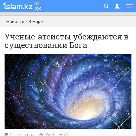
қаз
рус
Новости
›
В мире
Ученые-атеисты убеждаются в
существовании Бога
11 лет назад
4569
27