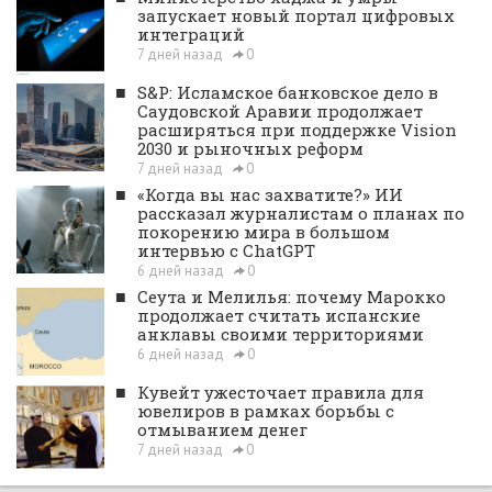
запускает новый портал цифровых
интеграций
7 дней назад
0
■
S&P: Исламское банковское дело в
Саудовской Аравии продолжает
расширяться при поддержке Vision
2030 и рыночных реформ
7 дней назад
0
■
«Когда вы нас захватите?» ИИ
рассказал журналистам о планах по
покорению мира в большом
интервью с ChatGPT
6 дней назад
0
■
Сеута и Мелилья: почему Марокко
продолжает считать испанские
анклавы своими территориями
6 дней назад
0
■
Кувейт ужесточает правила для
ювелиров в рамках борьбы с
отмыванием денег
7 дней назад
0