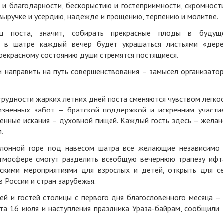
 и благодарности, бескорыстию и гостеприимности, скромност
выручке и усердию, надежде и прощению, терпению и молитве.
ц поста, значит, собирать прекрасные плоды в будущ
 в шатре каждый вечер будет украшаться листьями «дер
рекрасному состоянию души стремятся постящиеся.
 направить на путь совершенствования – замысел организато
рудности жарких летних дней поста сменяются чувством легко
изненных забот – братской поддержкой и искренним участи
енные искания – духовной пищей. Каждый гость здесь – желан
.
лонной горе под навесом шатра все желающие независимо
тмосфере смогут разделить всеобщую вечернюю трапезу ифт
скими мероприятиями для взрослых и детей, открыть для с
в России и стран зарубежья.
й и гостей столицы с первого дня благословенного месяца –
та 16 июля и наступления праздника Ураза-байрам, сообщили