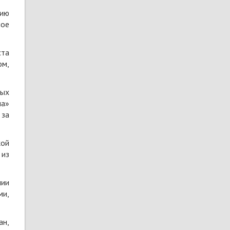
рию
ное
ста
ом,
рых
на»
 за
кой
 из
нии
ми,
ан,