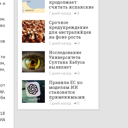
продолжает
и и
считать испанские
анклавы своими
7 дней назад
0
территориями
ем.
Срочное
ево
предупреждение
для австралийцев
на фоне роста
ров
случаев птичьего
5 дней назад
0
гриппа на фоне
опасений
Исследование
передачи вируса
сти
Университета
людьми
Султана Кабуса
ем,
выявляет
ен,
ключевые
5 дней назад
0
причины
задержки
Правила ЕС по
 от
сообщения о
моделям ИИ
ар,
жестоком
становятся
обращении с
применимыми.
ебя
детьми
Что изменится?
7 дней назад
0
 18
 ИА