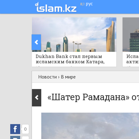
қаз
рус
Dukhan Bank стал первым
Исла
исламским банком Катара,
акти
запустившим Kinexys
реко
17 часов назад
0
17 час
рупий
Новости
›
В мире
«Шатер Рамадана» о
0