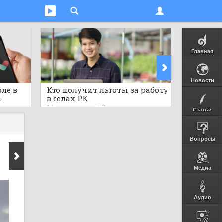
Главная
Новости
юле в
Кто получит льготы за работу
Компле
a
в селах РК
Самарк
висов
посетил
17 часов назад
0
17 часов 
Статьи
 к
челове
ам
Вопросы
Медиа
Аудио