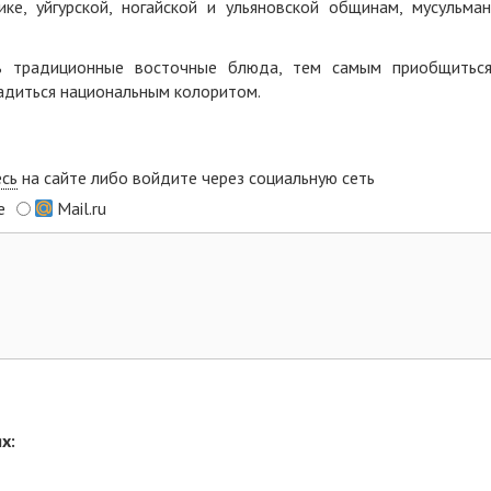
ике, уйгурской, ногайской и ульяновской общинам, мусульма
ь традиционные восточные блюда, тем самым приобщитьс
адиться национальным колоритом.
есь
на сайте либо войдите через социальную сеть
e
Mail.ru
х: