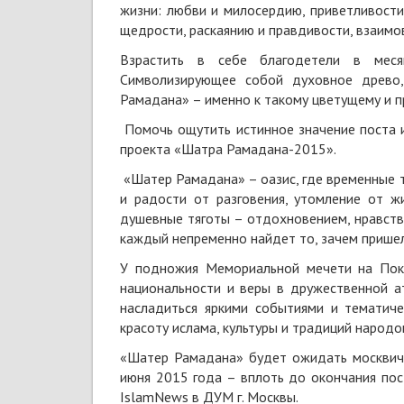
жизни: любви и милосердию, приветливости
щедрости, раскаянию и правдивости, взаимо
Взрастить в себе благодетели в меся
Символизирующее собой духовное древо,
Рамадана» – именно к такому цветущему и п
Помочь ощутить истинное значение поста и
проекта «Шатра Рамадана-2015».
«Шатер Рамадана» – оазис, где временные т
и радости от разговения, утомление от ж
душевные тяготы – отдохновением, нравств
каждый непременно найдет то, зачем пришел
У подножия Мемориальной мечети на Пок
национальности и веры в дружественной а
насладиться яркими событиями и тематиче
красоту ислама, культуры и традиций народо
«Шатер Рамадана» будет ожидать москвиче
июня 2015 года – вплоть до окончания пос
IslamNews в ДУМ г. Москвы.