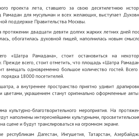
ьного проекта лета, ставшего за свою десятилетнюю исто
 Рамадан для мусульман и всех желающих, выступает Духов
ьной поддержке Правительства Москвы.
а протяжении двадцати девяти долгих жарких летних дней по
илась, обогатилась духовной пищей, наполнилась новым смысл
его «Шатра Рамадана», стоит остановиться на некото
у. Прежде всего, стоит отметить, что площадь «Шатра Рамада
лит вмещать одновременно большое количество гостей. Всего
 порядка 18000 посетителей.
шатра, а внутреннее пространство приятно удивит драпиров
и цветами, украшением станут оригинально оформленные аяты
ма культурно-благотворительного мероприятия. На протяже
удут наполнены интереснейшими культурными, просветительски
на сцене и будут транслироваться на огромном экране.
е республикам Дагестан, Ингушетия, Татарстан, Азербайдж