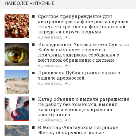
НАИБОЛЕЕ ЧИТАЕМЫЕ
■
Срочное предупреждение для
австралийцев на фоне роста случаев
птичьего гриппа на фоне опасений
передачи вируса людьми
6 дней назад
0
■
Исследование Университета Султана
Кабуса выявляет ключевые
причины задержки сообщения о
жестоком обращении с детьми
6 дней назад
0
■
Правитель Дубая принял закон о
защите древностей
6 дней назад
0
■
Катар объявил о выдаче разрешения
на работу без комиссии, выявил
категории имеющих право на
иностранцев
6 дней назад
0
■
В Жонгар-Алатауском нацпарке
Жетісу обнаружили новые