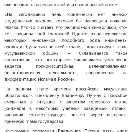
или ненависть на религиозной или национальной почве.
«На сегодняшний день юридически нет никаких
федеральных законов, которые бы запрещали ношение
платка. Кто-то считает это религиозной символикой, кто-
то – национальной традицией. Однако, из-за невежества
некоторых чиновников, подобного рода инциденты
проходят буквально по всей стране, – констатирует глава
мусульманской общины. – Складывается такое
впечатление, что некоторыми чиновниками умышленно
ведется полномасштабная, целенаправленная,
безостановочная деятельность, направленная на
дискредитацию Ислама в России».
На данном этапе времени российские мусульмане
обратились к президенту Владимиру Путину с просьбой
вмешаться в ситуацию с запретом головного платка
(хиджаба) в некоторых учебных заведениях страны,
направив соответствующее письмо через интернет-
приемную главы государства.
Мусульмане попросили Владимира Путина взять «под