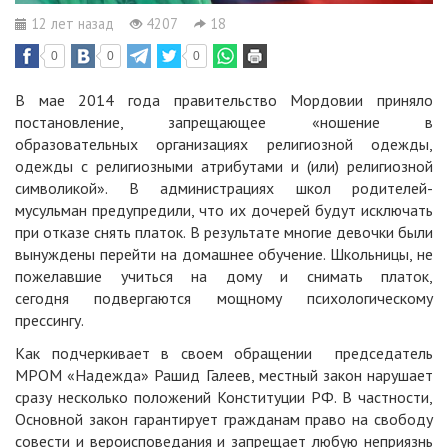
12 лет назад
4207
18
0
0
0
В мае 2014 года правительство Мордовии приняло
постановление, запрещающее «ношение в
образовательных организациях религиозной одежды,
одежды с религиозными атрибутами и (или) религиозной
символикой». В администрациях школ родителей-
мусульман предупредили, что их дочерей будут исключать
при отказе снять платок. В результате многие девочки были
вынуждены перейти на домашнее обучение. Школьницы, не
пожелавшие учиться на дому и снимать платок,
сегодня
подвергаются
мощному психологическому
прессингу.
Как подчеркивает в своем обращении председатель
МРОМ «Надежда» Рашид Галеев, местный закон нарушает
сразу несколько положений Конституции РФ. В частности,
Основной закон гарантирует гражданам право на свободу
совести и вероисповедания и запрещает любую неприязнь