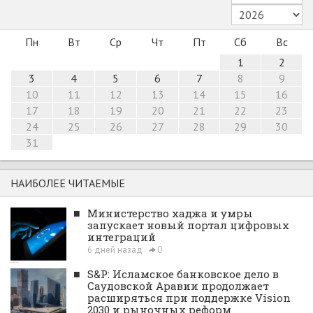
Пн
Вт
Ср
Чт
Пт
Сб
Вс
1
2
3
4
5
6
7
8
9
10
11
12
13
14
15
16
17
18
19
20
21
22
23
24
25
26
27
28
29
30
31
НАИБОЛЕЕ ЧИТАЕМЫЕ
■
Министерство хаджа и умры
запускает новый портал цифровых
интеграций
6 дней назад
0
■
S&P: Исламское банковское дело в
Саудовской Аравии продолжает
расширяться при поддержке Vision
2030 и рыночных реформ