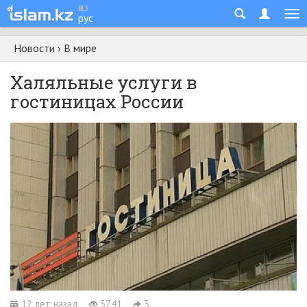
қаз
рус
Новости
›
В мире
Халяльные услуги в
гостиницах России
12 лет назад
3741
3