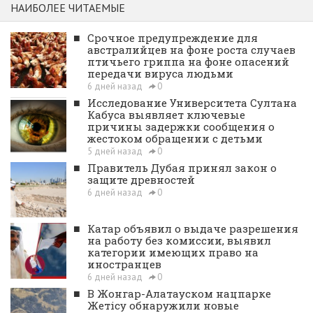
НАИБОЛЕЕ ЧИТАЕМЫЕ
■
Срочное предупреждение для
австралийцев на фоне роста случаев
птичьего гриппа на фоне опасений
передачи вируса людьми
6 дней назад
0
■
Исследование Университета Султана
Кабуса выявляет ключевые
причины задержки сообщения о
жестоком обращении с детьми
5 дней назад
0
■
Правитель Дубая принял закон о
защите древностей
6 дней назад
0
■
Катар объявил о выдаче разрешения
на работу без комиссии, выявил
категории имеющих право на
иностранцев
6 дней назад
0
■
В Жонгар-Алатауском нацпарке
Жетісу обнаружили новые