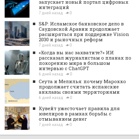
запускает новый портал цифровых
интеграций
7 дней назад
0
■
S&P: Исламское банковское дело в
Саудовской Аравии продолжает
расширяться при поддержке Vision
2030 и рыночных реформ
7 дней назад
0
■
«Когда вы нас захватите?» ИИ
рассказал журналистам о планах по
покорению мира в большом
интервью с ChatGPT
6 дней назад
0
■
Сеута и Мелилья: почему Марокко
продолжает считать испанские
анклавы своими территориями
6 дней назад
0
■
Кувейт ужесточает правила для
ювелиров в рамках борьбы с
отмыванием денег
7 дней назад
0