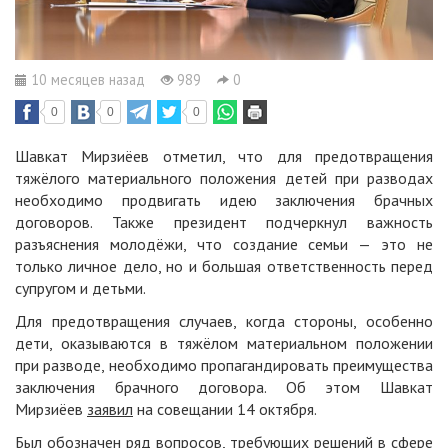
10 месяцев назад
989
0
0
0
0
Шавкат Мирзиёев отметил, что для предотвращения
тяжёлого материального положения детей при разводах
необходимо продвигать идею заключения брачных
договоров. Также президент подчеркнул важность
разъяснения молодёжи, что создание семьи — это не
только личное дело, но и большая ответственность перед
супругом и детьми.
Для предотвращения случаев, когда стороны, особенно
дети, оказываются в тяжёлом материальном положении
при разводе, необходимо пропагандировать преимущества
заключения брачного договора. Об этом Шавкат
Мирзиёев
заявил
на совещании 14 октября.
Был обозначен ряд вопросов, требующих решений в сфере