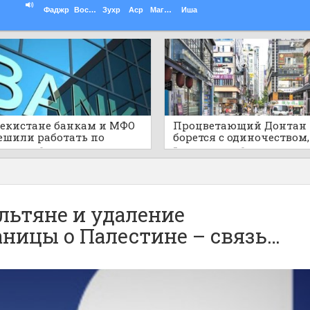
Фаджр
Восход
Зухр
Аср
Магриб
Иша
бекистане банкам и МФО
Процветающий Донтан
ешили работать по
борется с одиночеством,
ам шариата
пустыми развлекатель
 назад
0
3 часа назад
0
районами
льтяне и удаление
ницы о Палестине – связь…