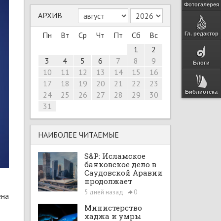
Фотогалерея
АРХИВ
Пн
Вт
Ср
Чт
Пт
Сб
Вс
Гл. редактор
1
2
3
4
5
6
7
8
9
Блоги
10
11
12
13
14
15
16
17
18
19
20
21
22
23
Библиотека
24
25
26
27
28
29
30
31
НАИБОЛЕЕ ЧИТАЕМЫЕ
S&P: Исламское
банковское дело в
Саудовской Аравии
продолжает
расширяться при
5 дней назад
0
ена
поддержке Vision
2030 и рыночных
Министерство
реформ
хаджа и умры