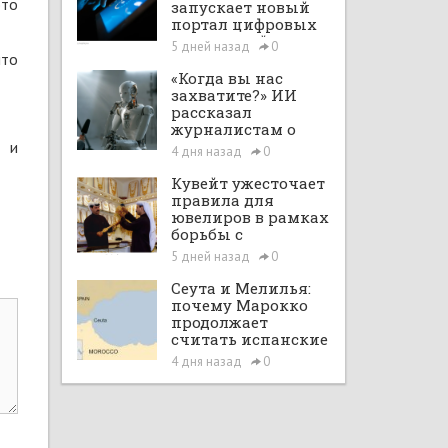
это
запускает новый
портал цифровых
интеграций
5 дней назад
0
что
«Когда вы нас
захватите?» ИИ
рассказал
журналистам о
планах по
r и
4 дня назад
0
покорению мира в
большом интервью
Кувейт ужесточает
с ChatGPT
правила для
ювелиров в рамках
борьбы с
отмыванием денег
5 дней назад
0
Сеута и Мелилья:
почему Марокко
продолжает
считать испанские
анклавы своими
4 дня назад
0
территориями