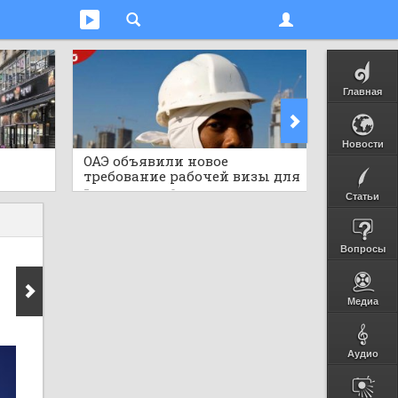
Главная
Новости
ОАЭ объявили новое
Мгнове
требование рабочей визы для
тигр в
ными
африканской страны,
дикую 
3 часа назад
0
3 часа на
Статьи
публиковав важные детали
Вопросы
Медиа
Аудио