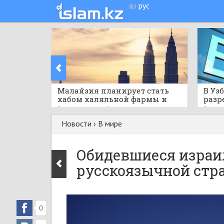
қаз
рус
Малайзия планирует стать
В Уз
хабом халяльной фармы и
разр
здравоохранения АСЕАН
норм
3 часа назад
0
3 часа
Новости
›
В мире
Обидевшиеся израи
русскоязычной стра
0