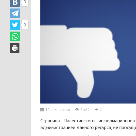
0
0
11 лет назад
3321
7
Страница Палестинского информационно
администрацией данного ресурса, не просущ