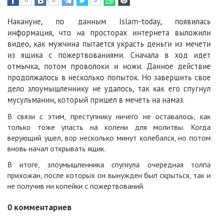
0
0
0
Накануне, по данным Islam-today, появилась
информация, что
н
а просторах интернета выложили
видео, как мужчина пытается украсть деньги из мечети
из ящика с пожертвованиями. Сначала в ход идет
отмычка, потом проволоки и ножи. Данное действие
продолжалось в несколько попыток. Но завершить свое
дело злоумышленнику не удалось, так как его спугнул
мусульманин, который пришел в мечеть на намаз.
В связи с этим, преступнику ничего не оставалось, как
только тоже упасть на колени для молитвы. Когда
верующий ушел, вор несколько минут колебался, но потом
вновь начал открывать ящик.
В итоге, злоумышленника спугнула очередная толпа
прихожан, после которых он вынужден был скрыться, так и
не получив ни копейки с пожертвований.
0
комментариев