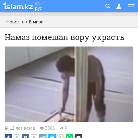
қаз
рус
Новости
›
В мире
Намаз помешал вору украсть
12 лет назад
3806
9