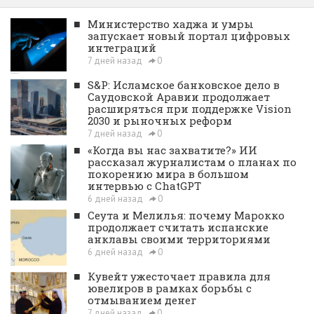
■
Министерство хаджа и умры
запускает новый портал цифровых
интеграций
7 дней назад
0
■
S&P: Исламское банковское дело в
Саудовской Аравии продолжает
расширяться при поддержке Vision
2030 и рыночных реформ
7 дней назад
0
■
«Когда вы нас захватите?» ИИ
рассказал журналистам о планах по
покорению мира в большом
интервью с ChatGPT
6 дней назад
0
■
Сеута и Мелилья: почему Марокко
продолжает считать испанские
анклавы своими территориями
6 дней назад
0
■
Кувейт ужесточает правила для
ювелиров в рамках борьбы с
отмыванием денег
7 дней назад
0