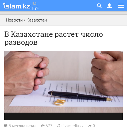
қаз
рус
Новости
›
Казахстан
В Казахстане растет число
разводов
3 месяца назад
377
ulysmedia.kz
0