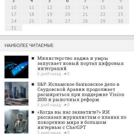
3
4
5
6
7
8
9
10
11
12
13
14
15
16
17
18
19
20
21
22
23
24
25
26
27
28
29
30
31
НАИБОЛЕЕ ЧИТАЕМЫЕ
■
Министерство хаджа и умры
запускает новый портал цифровых
интеграций
6 дней назад
0
■
S&P: Исламское банковское дело в
Саудовской Аравии продолжает
расширяться при поддержке Vision
2030 и рыночных реформ
6 дней назад
0
■
«Когда вы нас захватите?» ИИ
рассказал журналистам о планах по
покорению мира в большом
интервью с ChatGPT
5 дней назад
0