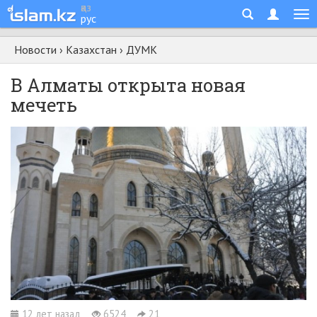
қаз
рус
Новости
›
Казахстан
›
ДУМК
В Алматы открыта новая
мечеть
12 лет назад
6524
21