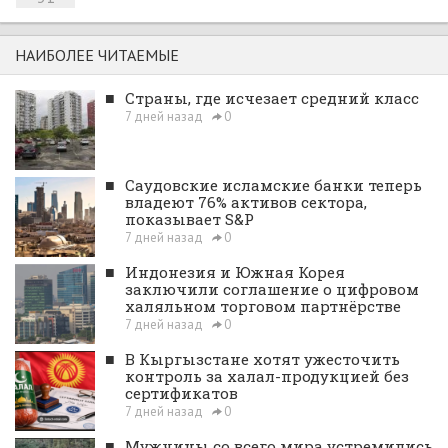
НАИБОЛЕЕ ЧИТАЕМЫЕ
■
Страны, где исчезает средний класс
7 дней назад
0
■
Саудовские исламские банки теперь
владеют 76% активов сектора,
показывает S&P
7 дней назад
0
■
Индонезия и Южная Корея
заключили соглашение о цифровом
халяльном торговом партнёрстве
7 дней назад
0
■
В Кыргызстане хотят ужесточить
контроль за халал-продукцией без
сертификатов
7 дней назад
0
■
Мужчины со всего мира устремились