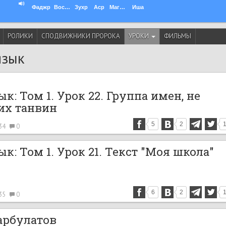
Фаджр
Восход
Зухр
Аср
Магриб
Иша
РОЛИКИ
СПОДВИЖНИКИ ПРОРОКА
УРОКИ
ФИЛЬМЫ
язык
к: Том 1. Урок 22. Группа имен, не
х танвин
5
2
34
0
к: Том 1. Урок 21. Текст "Моя школа"
6
2
35
0
арбулатов