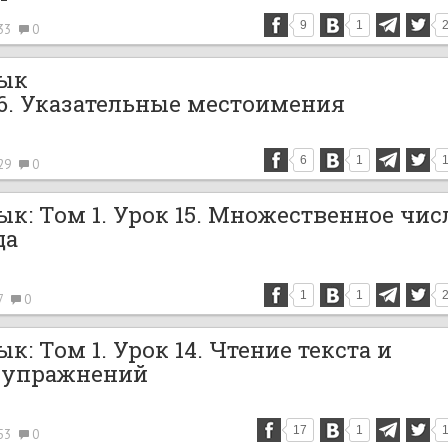
9
1
33
0
зык
16. Указательные местоимения
6
1
29
0
к: Том 1. Урок 15. Множественное чис
да
1
1
7
0
к: Том 1. Урок 14. Чтение текста и
 упражнений
17
1
53
0