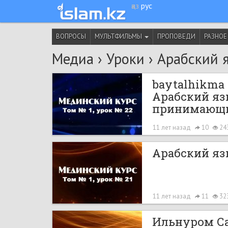
қаз
рус
ВОПРОСЫ
МУЛЬТФИЛЬМЫ
ПРОПОВЕДИ
РАЗНОЕ
Медиа
›
Уроки
›
Арабский 
baytalhikma
Арабский язы
принимающи
11 лет назад
10
24
Арабский язы
11 лет назад
11
32
Ильнуром С