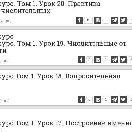
рс. Том 1. Урок 20. Практика
 числительных
10
1
06
0
курс
рс. Том 1. Урок 19. Числительные от
ти
3
1
1
0
рс.Том 1. Урок 18. Вопросительная
5
1
0
0
урс.Том 1. Урок 17. Построение именн
я