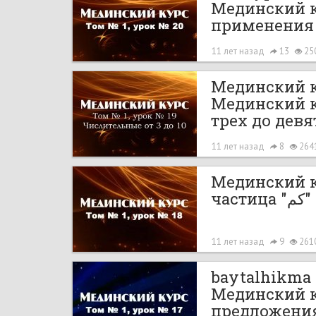
Мединский ку
применения
11 лет назад
13
25
Мединский 
Мединский ку
трех до девя
11 лет назад
8
264
Мединский ку
частица "كم"
11 лет назад
9
261
baytalhikma
Мединский к
предложени