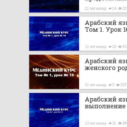
11 лет назад
14
23
Арабский я
Том 1. Урок 
11 лет назад
10
32
Арабский язы
женского ро
11 лет назад
5
235
Арабский язы
выполнение
12 лет назад
21
24