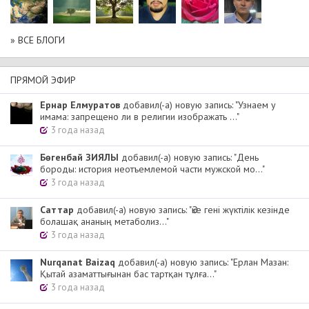
» ВСЕ БЛОГИ
ПРЯМОЙ ЭФИР
Ернар Елмуратов
добавил(-а) новую запись: "Узнаем у
имама: запрещено ли в религии изображать ..."
3 года назад
Бөгенбай ЗИЯЛЫ
добавил(-а) новую запись: "День
бороды: история неотъемлемой части мужской мо..."
3 года назад
Cаттар
добавил(-а) новую запись: "Әке гені жүктілік кезінде
болашақ ананың метаболиз..."
3 года назад
Nurqanat Baizaq
добавил(-а) новую запись: "Ерлан Мазан:
Қытай азаматтығынан бас тартқан тұлға..."
3 года назад