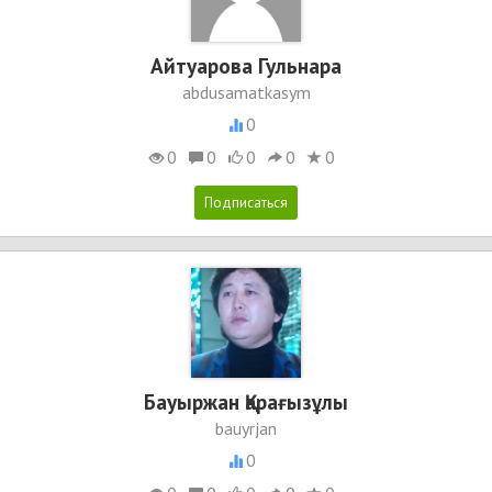
Айтуарова Гульнара
abdusamatkasym
0
0
0
0
0
0
Бауыржан Қарағызұлы
bauyrjan
0