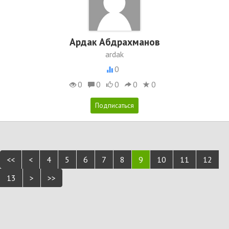
Ардак Абдрахманов
ardak
0
0
0
0
0
0
<<
<
4
5
6
7
8
9
10
11
12
13
>
>>