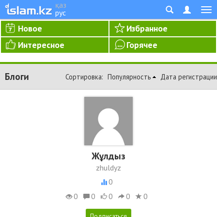
қаз
рус
Новое
Избранное
Интересное
Горячее
Блоги
Сортировка:
Популярность
Дата регистрации
Жұлдыз
zhuldyz
0
0
0
0
0
0