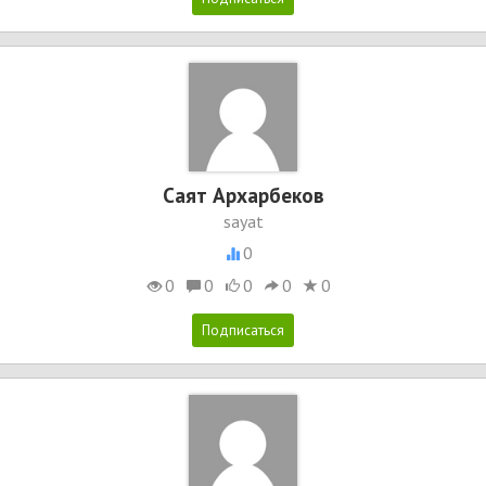
Саят Архарбеков
sayat
0
0
0
0
0
0