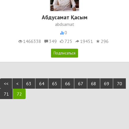
Абдусамат Қасым
abdsamat
0
1466338
349
725
19451
296
<<
<
63
64
65
66
67
68
69
70
71
72