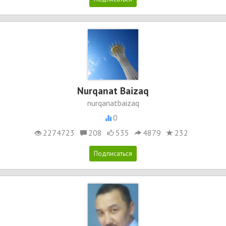
Nurqanat Baizaq
nurqanatbaizaq
0
2274723
208
535
4879
232