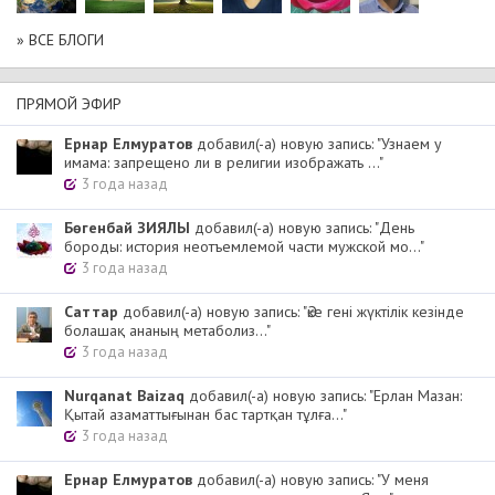
» ВСЕ БЛОГИ
ПРЯМОЙ ЭФИР
Ернар Елмуратов
добавил(-а) новую запись: "Узнаем у
имама: запрещено ли в религии изображать ..."
3 года назад
Бөгенбай ЗИЯЛЫ
добавил(-а) новую запись: "День
бороды: история неотъемлемой части мужской мо..."
3 года назад
Cаттар
добавил(-а) новую запись: "Әке гені жүктілік кезінде
болашақ ананың метаболиз..."
3 года назад
Nurqanat Baizaq
добавил(-а) новую запись: "Ерлан Мазан:
Қытай азаматтығынан бас тартқан тұлға..."
3 года назад
Ернар Елмуратов
добавил(-а) новую запись: "У меня