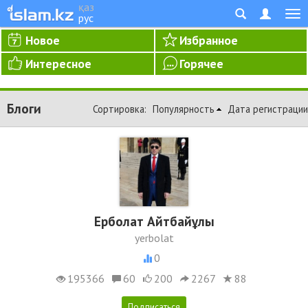
қаз
рус
Новое
Избранное
Интересное
Горячее
Блоги
Сортировка:
Популярность
Дата регистрации
Ерболат Айтбайұлы
yerbolat
0
195366
60
200
2267
88