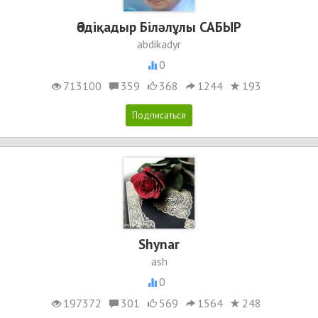
Әбдіқадыр Біләлұлы САБЫР
abdikadyr
0
713100
359
368
1244
193
Shynar
ash
0
197372
301
569
1564
248