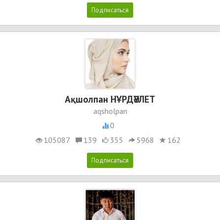
Ақшолпан НҰРДӘУЛЕТ
aqsholpan
0
105087
139
355
5968
162