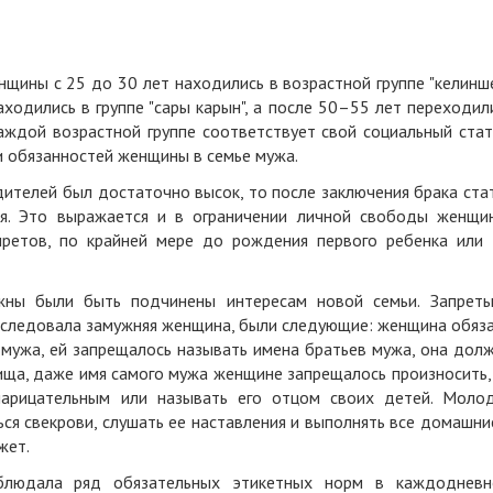
ины с 25 до 30 лет находились в возрастной группе "келинше
одились в группе "сары карын", а после 50–55 лет переходил
аждой возрастной группе соответствует свой социальный стат
 обязанностей женщины в семье мужа.
дителей был достаточно высок, то после заключения брака ста
я. Это выражается и в ограничении личной свободы женщи
претов, по крайней мере до рождения первого ребенка или
ны были быть подчинены интересам новой семьи. Запрет
 следовала замужняя женщина, были следующие: женщина обяз
 мужа, ей запрещалось называть имена братьев мужа, она дол
ща, даже имя самого мужа женщине запрещалось произносить,
нарицательным или называть его отцом своих детей. Моло
ся свекрови, слушать ее наставления и выполнять все домашни
жет.
соблюдала ряд обязательных этикетных норм в каждоднев