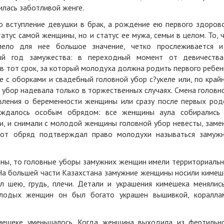
илась заботливой женге.
 вступление девушки в брак, а рождение ею первого здоров
атус самой женщины, но и статус ее мужа, семьи в целом. То, 
ело для нее большое значение, четко прослеживается 
ый год замужества: в переходный момент от девичеств
ь в тот срок, за который молодуха должна родить первого ребен
 с оборками и свадебный головной убор с?укеле или, по край
й убор надевала только в торжественных случаях. Смена головн
вления о беременности женщины или сразу после первых род
ождалось особым обрядом: все женщины аула собирались
и, и снимали с молодой женщины головной убор невесты, заме
от обряд подтверждал право молодухи называться замуж
пны, то головные уборы замужних женщин имели территориаль
. На большей части Казахстана замужние женщины носили кимеш
л шею, грудь, плечи. Детали и украшения кимешека менялис
лодых женщин он был богато украшен вышивкой, коралла
мешеке уменьшалось. Когда женщина выходила из фертильн