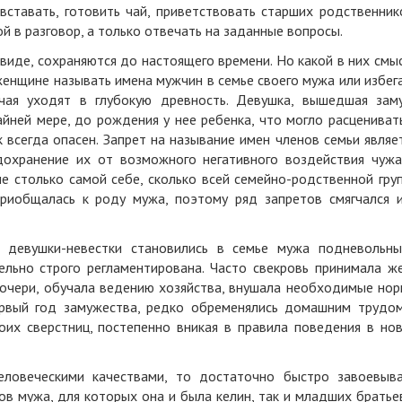
вставать, готовить чай, приветствовать старших родственник
ой в разговор, а только отвечать на заданные вопросы.
 виде, сохраняются до настоящего времени. Но какой в них смы
енщине называть имена мужчин в семье своего мужа или избег
чая уходят в глубокую древность. Девушка, вышедшая зам
айней мере, до рождения у нее ребенка, что могло расцениват
к всегда опасен. Запрет на называние имен членов семьи являе
охранение их от возможного негативного воздействия чужа
е столько самой себе, сколько всей семейно-родственной гру
риобщалась к роду мужа, поэтому ряд запретов смягчался 
 девушки-невестки становились в семье мужа подневольн
ельно строго регламентирована. Часто свекровь принимала ж
 дочери, обучала ведению хозяйства, внушала необходимые но
ервый год замужества, редко обременялись домашним трудо
их сверстниц, постепенно вникая в правила поведения в но
ловеческими качествами, то достаточно быстро завоевыв
в мужа, для которых она и была келин, так и младших братье