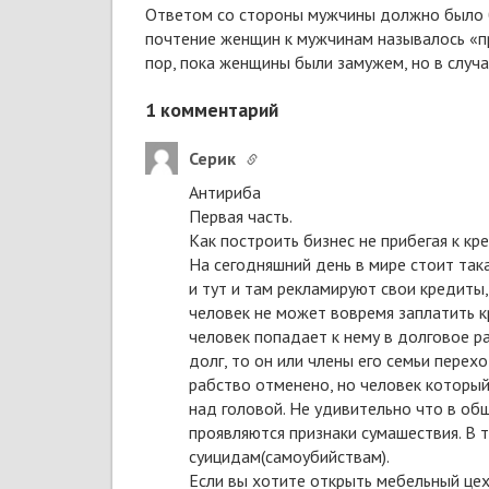
Ответом со стороны мужчины должно было бы
почтение женщин к мужчинам называлось «пр
пор, пока женщины были замужем, но в случ
1
комментарий
Серик
Антириба
Первая часть.
Как построить бизнес не прибегая к к
На сегодняшний день в мире стоит так
и тут и там рекламируют свои кредиты,
человек не может вовремя заплатить кр
человек попадает к нему в долговое р
долг, то он или члены его семьи перех
рабство отменено, но человек который
над головой. Не удивительно что в об
проявляются признаки сумашествия. В
суицидам(самоубийствам).
Если вы хотите открыть мебельный цех и