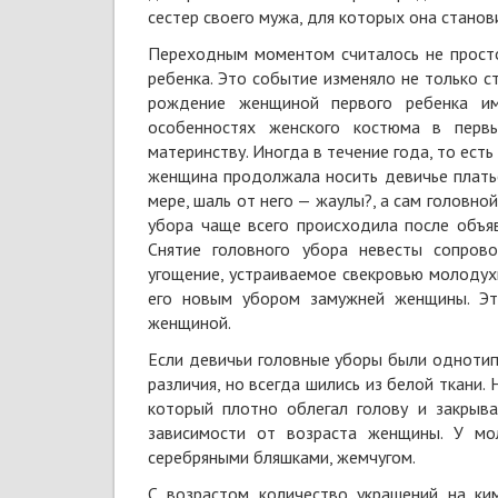
сестер своего мужа, для которых она станов
Переходным моментом считалось не просто
ребенка. Это событие изменяло не только ст
рождение женщиной первого ребенка им
особенностях женского костюма в перв
материнству. Иногда в течение года, то ест
женщина продолжала носить девичье платье
мере, шаль от него — жаулы?, а сам головно
убора чаще всего происходила после объя
Снятие головного убора невесты сопров
угощение, устраиваемое свекровью молодух
его новым убором замужней женщины. Эт
женщиной.
Если девичьи головные уборы были одноти
различия, но всегда шились из белой ткани
который плотно облегал голову и закрыва
зависимости от возраста женщины. У мо
серебряными бляшками, жемчугом.
С возрастом количество украшений на ки