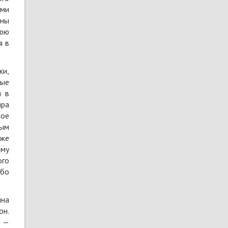
ыми
ины
нюю
я в
ки,
дые
я в
ира
ное
ным
уже
ому
ого
ибо
ина
он.
м —