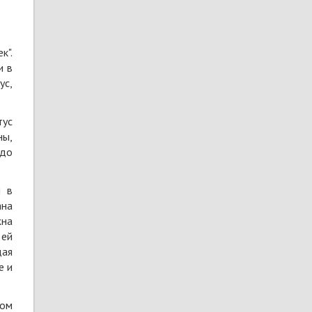
к".
и в
ус,
тус
ны,
 до
ы в
ана
жна
 ей
дая
е и
ном