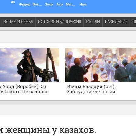
Фаджр
Восход
Зухр
Аср
Магриб
Иша
ИСЛАМ И СЕМЬЯ
ИСТОРИЯ И БИОГРАФИЯ
МЫСЛИ
НАЗИДАНИЕ
П
 Уорд (Воробей): От
Имам Баздауи (р.а.):
ийского Пирата до
Заблудшие течения
нского Адмирала
суфизма!
а-рейса
и женщины у казахов.