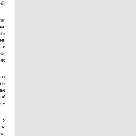
ий,
гал
мье
и к
ими
и и
ки,
нию
тот
ыть
мье
рой
ным
. У
 на
на.