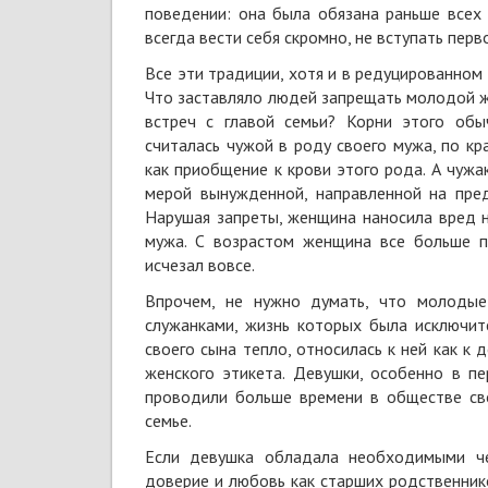
поведении: она была обязана раньше всех 
всегда вести себя скромно, не вступать перв
Все эти традиции, хотя и в редуцированном
Что заставляло людей запрещать молодой ж
встреч с главой семьи? Корни этого обы
считалась чужой в роду своего мужа, по кр
как приобщение к крови этого рода. А чужа
мерой вынужденной, направленной на пред
Нарушая запреты, женщина наносила вред н
мужа. С возрастом женщина все больше п
исчезал вовсе.
Впрочем, не нужно думать, что молодые
служанками, жизнь которых была исключит
своего сына тепло, относилась к ней как к
женского этикета. Девушки, особенно в п
проводили больше времени в обществе сво
семье.
Если девушка обладала необходимыми че
доверие и любовь как старших родственнико