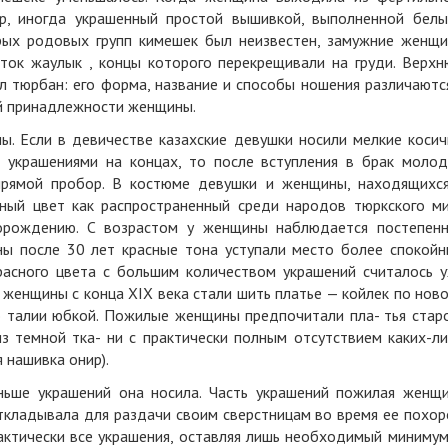
ор, иногда украшенный простой вышивкой, выполненной бел
рых родовых групп кимешек был неизвестен, замужние женщ
ток жаулык , концы которого перекрещивали на груди. Верх
л тюрбан: его форма, название и способы ношения различаютс
й принадлежности женщины.
ы. Если в девичестве казахские девушки носили мелкие косич
 украшениями на концах, то после вступления в брак моло
прямой пробор. В костюме девушки и женщины, находящихс
ный цвет как распространенный среди народов тюркского м
орождению. С возрастом у женщины наблюдается постепен
ы после 30 лет красные тона уступали место более спокой
расного цвета с большим количеством украшений считалось 
женщины с конца XIX века стали шить платье — койлек по нов
о талии юбкой. Пожилые женщины предпочитали пла- тья стар
из темной тка- ни с практически полным отсутствием каких-л
 нашивка онир).
ньше украшений она носила. Часть украшений пожилая женщ
ткладывала для раздачи своим сверстницам во время ее похор
актически все украшения, оставляя лишь необходимый миниму