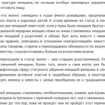
й культуре женщина, не носящая вообще ювелирных украшен
 готовить пищу.
 что значит «женщина в годах (много рожавшая)», предпола
го опыта и взрослых детей. К этому времени ее статус в се
ла уже младшей невесткой: если у мужа были младшие братья 
оциальной иерархии женщин семьи их жены становились младш
или младший у родителей и обязан был жить вместе с ним
как правило, смягчалась в отношении «повзрослевшей» невест
дома. Свекровь старела и перекладывала обязанности по веде
евестки, сосредоточиваясь больше на воспитании внуков.
ереходили в статус женге — жен старших родственников. Э
 замужней женщины, более того, женге и сама могла уже б
пецифическую сферу статусного общения младшей женщины в се
принимали активное участие в свадебных обрядах, в некото
треч жениха и невесты с целью приобщения их к традицион
ей женщины становились необязательными, скажем, для вдовы
енщина встречалась с мужчиной солидных лет, она становилась
ении до тех пор, пока не проедет или не пройдет этот мужчи