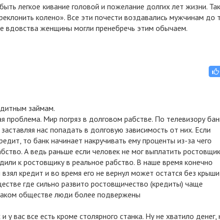
ть легкое кивание головой и пожелание долгих лет жизни. Та
еклонить колено». Все эти почести воздавались мужчинам до 
ае вдовства женщины могли пренебречь этим обычаем.
редитным займам.
ая проблема. Мир погряз в долговом рабстве. По телевизору бан
 заставляя нас попадать в долговую зависимость от них. Если
едит, то банк начинает накручивать ему проценты из-за чего
абство. А ведь раньше если человек не мог выплатить ростовщи
одили к ростовщику в реальное рабство. В наше время конечно
 взял кредит и во время его не вернул может остатся без крыши
ществе где сильно развито ростовщичество (кредиты) чаще
 таком обществе люди более подвержены
 у вас все есть кроме столярного станка. Ну не хватило денег, 