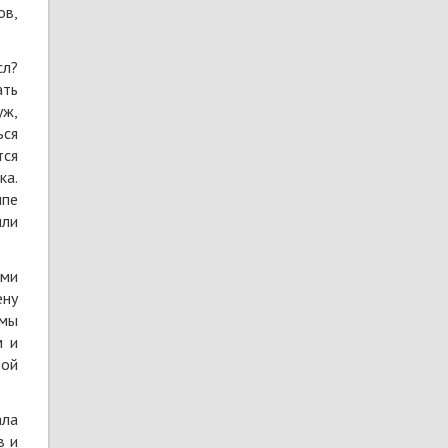
ов,
сл?
ать
уж,
ься
тся
ка.
ппе
или
ыми
ену
рмы
м и
вой
ала
в и