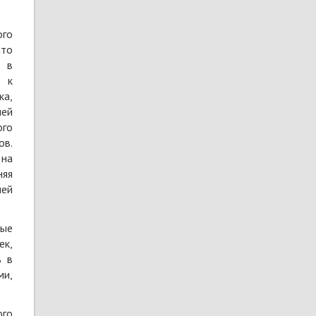
ого
что
и в
а к
ка,
ней
ого
ов.
 на
няя
ней
ные
ек,
ь в
ми,
ого