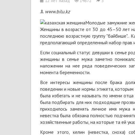
12 лет назад
14672
3
www.bilu.kz
Молодые замужние женщ
Женщины в возрасте от 30 до 45–50 лет нах
последнюю возрастную группу "байбише".. К
предполагающий определенный набор прав и
Если социальный статус девушки в семье ро
женщины в семье мужа заметно понижалс
наложении на нее ряда поведенческих за
момента беременности.
Все интересы женщины после брака долж
поведении и новые нормы этикета, которым
была избегать и не называть по имени отца
была подбирать для них подходящие прозви
приходилось заменять личное имя мужа 
невестка была обязана полностью подчинять
хозяйственные работы, на которые та ей ука
Кроме этого, келин (невестка, сноха) 