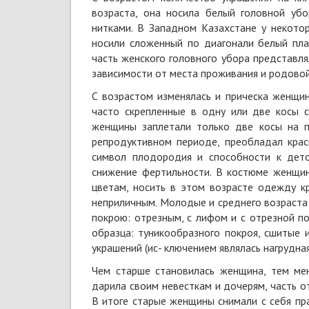
возраста, она носила белый головной уб
нитками. В Западном Казахстане у некото
носили сложенный по диагонали белый пла
часть женского головного убора представля
зависимости от места проживания и родово
С возрастом изменялась и прическа женщин
часто скрепленные в одну или две косы с
женщины заплетали только две косы на 
репродуктивном периоде, преобладал крас
символ плодородия и способности к дет
снижение фертильности. В костюме женщин
цветам, носить в этом возрасте одежду к
неприличным. Молодые и среднего возраста 
покрою: отрезным, с лифом и с отрезной п
образца: туникообразного покроя, сшитые 
украшений (ис- ключением являлась нагрудная
Чем старше становилась женщина, тем ме
дарила своим невесткам и дочерям, часть о
В итоге старые женщины снимали с себя пр