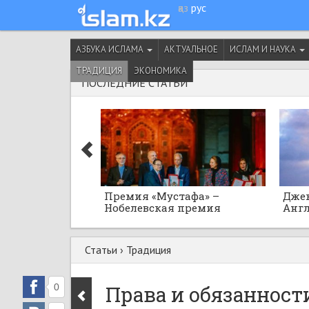
қаз
рус
АЗБУКА ИСЛАМА
АКТУАЛЬНОЕ
ИСЛАМ И НАУКА
ТРАДИЦИЯ
ЭКОНОМИКА
ПОСЛЕДНИЕ СТАТЬИ
Премия «Мустафа» –
Джек
Нобелевская премия
Англ
исламского мира
Осма
Юсуф
Статьи
›
Традиция
0
Права и обязанност