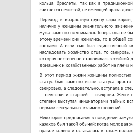
кольца, браслеты, так как в традиционно
считается нечистой, не имеющей права даже
Переход в возрастную группу сары карын,
наличие у женщины значительного жизненно
мужа заметно поднимался. Теперь она не бы
этому времени они женились, то в общей с
снохами. А если сын был единственный 
наследовать хозяйство отца, то свекровь, 
которая постепенно становилась хозяйкой 
домашних и хозяйственных работ на плечи н
В этот период жизни женщины полностью п
статус был заметно выше статуса просто
свекровью, а следовательно, вступала в с
— невестки и старшей — свекрови. Женге 
степени выступая инициаторами тайных вс
нормам сексуальных взаимоотношений.
Некоторые предписания в поведении замужн
казахов был такой обычай: когда молодая ж
правое колено и оставалась в таком полож