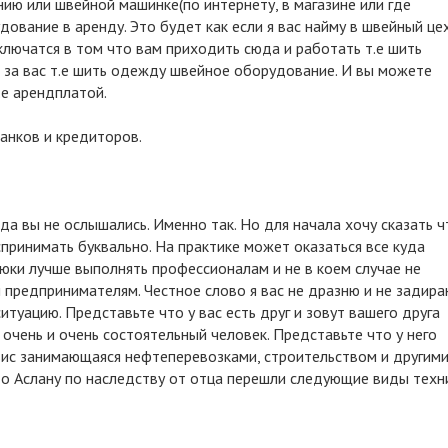
ию или швейной машинке(по интернету, в магазине или где
ование в аренду. Это будет как если я вас найму в швейный це
ключатся в том что вам приходить сюда и работать т.е шить
 за вас т.е шить одежду швейное оборудование. И вы можете
.е арендплатой.
анков и кредиторов.
а вы не ослышались. Именно так. Но для начала хочу сказать ч
спринимать буквально. На практике может оказаться все куда
юки лучше выполнять профессионалам и не в коем случае не
предпринимателям. Честное слово я вас не дразню и не задира
итуацию. Представьте что у вас есть друг и зовут вашего друга
 очень и очень состоятельный человек. Представьте что у него
ис занимающаяся нефтеперевозками, строительством и другим
о Аслану по наследству от отца перешли следующие виды техн