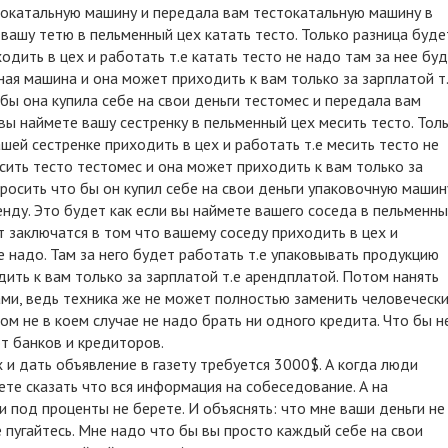
стокатальную машину и передала вам тестокатальную машину в
 вашу тетю в пельменный цех катать тесто. Только разница буде
одить в цех и работать т.е катать тесто не надо там за нее бу
ная машина и она может приходить к вам только за зарплатой т
бы она купила себе на свои деньги тестомес и передала вам
 вы наймете вашу сестренку в пельменный цех месить тесто. Тол
шей сестренке приходить в цех и работать т.е месить тесто не
есить тесто тестомес и она может приходить к вам только за
росить что бы он купил себе на свои деньги упаковочную машин
нду. Это будет как если вы наймете вашего соседа в пельменн
т заключатся в том что вашему соседу приходить в цех и
е надо. Там за него будет работать т.е упаковывать продукцию
ить к вам только за зарплатой т.е арендплатой. Потом нанять
ми, ведь техника же не может полностью заменить человеческ
ом не в коем случае не надо брать ни одного кредита. Что бы н
от банков и кредиторов.
и дать объявление в газету требуется 3000$. А когда люди
ете сказать что вся информация на собеседование. А на
 под проценты не берете. И объяснять: что мне ваши деньги не
 пугайтесь. Мне надо что бы вы просто каждый себе на свои