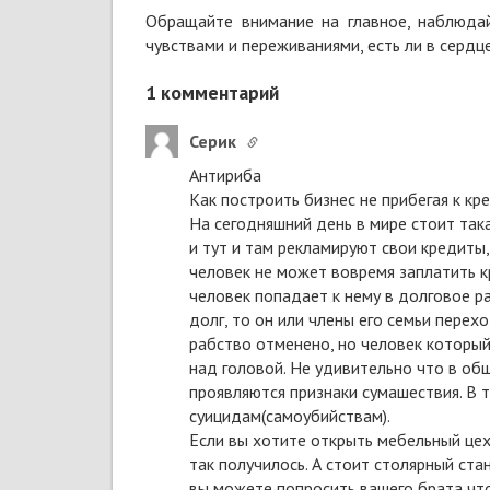
Обращайте внимание на главное, наблюдай
чувствами и переживаниями, есть ли в сердце
1
комментарий
Серик
Антириба
Как построить бизнес не прибегая к к
На сегодняшний день в мире стоит так
и тут и там рекламируют свои кредиты,
человек не может вовремя заплатить кр
человек попадает к нему в долговое р
долг, то он или члены его семьи перех
рабство отменено, но человек который
над головой. Не удивительно что в об
проявляются признаки сумашествия. В
суицидам(самоубийствам).
Если вы хотите открыть мебельный цех и
так получилось. А стоит столярный ста
вы можете попросить вашего брата что