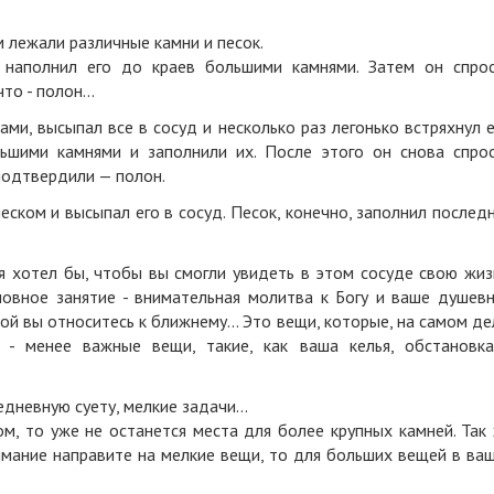
 лежали различные камни и песок.
 наполнил его до краев большими камнями. Затем он спро
то - полон...
ми, высыпал все в сосуд и несколько раз легонько встряхнул е
ьшими камнями и заполнили их. После этого он снова спро
 подтвердили — полон.
песком и высыпал его в сосуд. Песок, конечно, заполнил послед
 я хотел бы, чтобы вы смогли увидеть в этом сосуде свою жиз
новное занятие - внимательная молитва к Богу и ваше душев
ой вы относитесь к ближнему... Это вещи, которые, на самом де
 - менее важные вещи, такие, как ваша келья, обстановк
дневную суету, мелкие задачи...
м, то уже не останется места для более крупных камней. Так
имание направите на мелкие вещи, то для больших вещей в ва