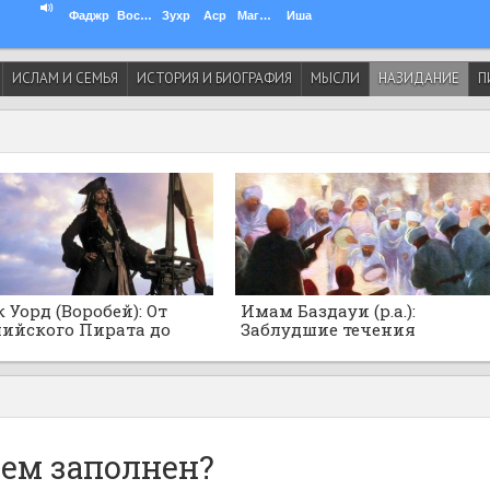
Фаджр
Восход
Зухр
Аср
Магриб
Иша
ИСЛАМ И СЕМЬЯ
ИСТОРИЯ И БИОГРАФИЯ
МЫСЛИ
НАЗИДАНИЕ
П
 Уорд (Воробей): От
Имам Баздауи (р.а.):
ийского Пирата до
Заблудшие течения
нского Адмирала
суфизма!
а-рейса
чем заполнен?