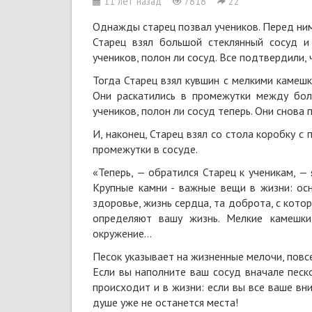
11 лет назад
7818
22
Однажды старец позвал учеников. Перед ним
Старец взял большой стеклянный сосуд и
учеников, полон ли сосуд. Все подтвердили, ч
Тогда Старец взял кувшин c мелкими камешка
Они раскатились в промежутки между бол
учеников, полон ли сосуд теперь. Они снова
И, наконец, Старец взял со стола коробку c 
промежутки в сосуде.
«Теперь, — обратился Старец к ученикам, —
Крупные камни - важные вещи в жизни: ос
здоровье, жизнь сердца, та доброта, с котор
определяют вашу жизнь. Мелкие камешки
окружение...
Песок указывает на жизненные мелочи, повсе
Если вы наполните ваш сосуд вначале песко
происходит и в жизни: если вы все ваше вн
душе уже не останется места!