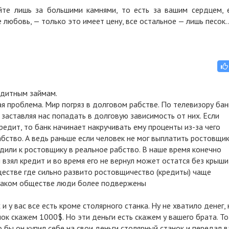
те лишь за большими камнями, то есть за вашим сердцем, 
 любовь, — только это имеет цену, все остальное — лишь песок..
редитным займам.
ая проблема. Мир погряз в долговом рабстве. По телевизору бан
 заставляя нас попадать в долговую зависимость от них. Если
едит, то банк начинает накручивать ему проценты из-за чего
абство. А ведь раньше если человек не мог выплатить ростовщи
одили к ростовщику в реальное рабство. В наше время конечно
 взял кредит и во время его не вернул может остатся без крыши
ществе где сильно развито ростовщичество (кредиты) чаще
 таком обществе люди более подвержены
 у вас все есть кроме столярного станка. Ну не хватило денег, 
нок скажем 1000$. Но эти деньги есть скажем у вашего брата. То
 бы он купил себе на свои деньги столярный станок и передал 