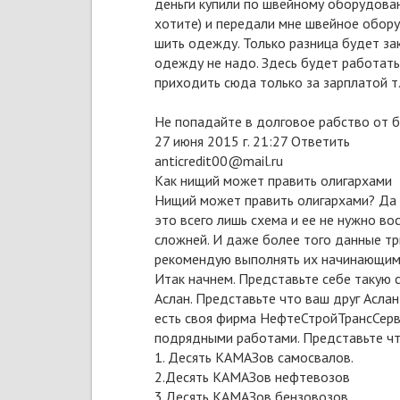
деньги купили по швейному оборудован
хотите) и передали мне швейное оборуд
шить одежду. Только разница будет за
одежду не надо. Здесь будет работать
приходить сюда только за зарплатой т
Не попадайте в долговое рабство от б
27 июня 2015 г. 21:27 Ответить
anticredit00@mail.ru
Как нищий может править олигархами
Нищий может править олигархами? Да д
это всего лишь схема и ее не нужно во
сложней. И даже более того данные тр
рекомендую выполнять их начинающим 
Итак начнем. Представьте себе такую с
Аслан. Представьте что ваш друг Аслан
есть своя фирма НефтеСтройТрансСерв
подрядными работами. Представьте чт
1. Десять КАМАЗов самосвалов.
2.Десять КАМАЗов нефтевозов
3.Десять КАМАЗов бензовозов