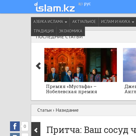
қаз
рус
АЗБУКА ИСЛАМА
АКТУАЛЬНОЕ
ИСЛАМ И НАУКА
ТРАДИЦИЯ
ЭКОНОМИКА
ПОСЛЕДНИЕ СТАТЬИ
Премия «Мустафа» –
Джек
Нобелевская премия
Англ
исламского мира
Осма
Юсуф
Статьи
›
Назидание
0
Притча: Ваш сосуд 