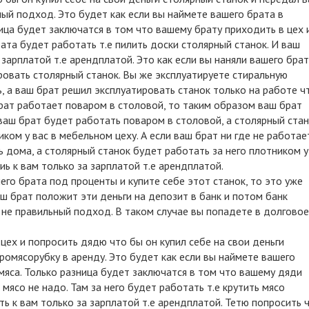
ный подход. Это будет как если вы наймете вашего брата в
ица будет заключатся в том что вашему брату приходить в цех 
рата будет работать т.е пилить доски столярный станок. И ваш
зарплатой т.е арендплатой. Это как если вы наняли вашего бра
ировать столярный станок. Вы же эксплуатируете стиральную
, а ваш брат решил эксплуатировать станок только на работе ч
брат работает поваром в столовой, то таким образом ваш брат
 ваш брат будет работать поваром в столовой, а столярный ста
ком у вас в мебельном цеху. А если ваш брат ни где не работае
ь дома, а столярный станок будет работать за него плотником у
ь к вам только за зарплатой т.е арендплатой.
шего брата под проценты и купите себе этот станок, то это уже
аш брат положит эти деньги на депозит в банк и потом банк
 не правильный подход. В таком случае вы попадете в долговое
ех и попросить дядю что бы он купил себе на свои деньги
ромясорубку в аренду. Это будет как если вы наймете вашего
яса. Только разница будет заключатся в том что вашему дяди
 мясо не надо. Там за него будет работать т.е крутить мясо
ь к вам только за зарплатой т.е арендплатой. Тетю попросить 