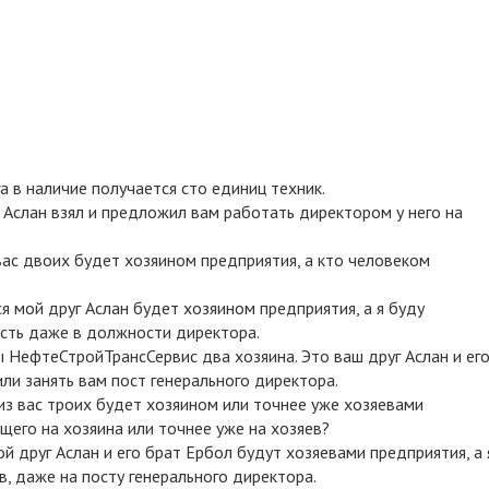
га в наличие получается сто единиц техник.
г Аслан взял и предложил вам работать директором у него на
 вас двоих будет хозяином предприятия, а кто человеком
я мой друг Аслан будет хозяином предприятия, а я буду
усть даже в должности директора.
ы НефтеСтройТрансСервис два хозяина. Это ваш друг Аслан и ег
ли занять вам пост генерального директора.
 из вас троих будет хозяином или точнее уже хозяевами
щего на хозяина или точнее уже на хозяев?
й друг Аслан и его брат Ербол будут хозяевами предприятия, а 
, даже на посту генерального директора.