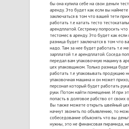
бы она купила себе на свои деньги те
аренду. Это будет как если вы наймете
заключаться в том что вашей тети прих
работать т.е катать тесто тестокаталь
арендплатой. Сестренку попросить что 
тестомес в аренду. Это будет как если
разница будет заключатся в том что ва
надо. Там за нее будет работать т.е м
зарплатой т.е арендплатой. Соседа поп
передал вам упаковочную машину в аре
цех упаковщиком. Только разница буде
работать т.е упаковывать продукцию н
упаковочная машина и он может приход
персонал который будет работать рука
руки. Потом найти помещение. И при эт
попасть в долговое рабство от своих 
Вы также можете открыть швейный цех 
начнут звонить по объявлению, то мож
собеседование объяснять что вы деньги
нужны, это не финансовая пирамида, не