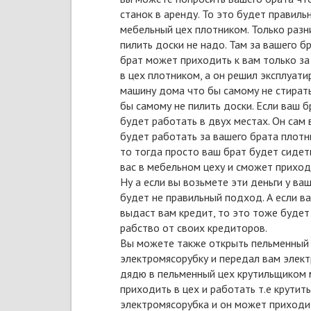
станок в аренду. То это будет правиль
мебельный цех плотником. Только разн
пилить доски не надо. Там за вашего б
брат может приходить к вам только за 
в цех плотником, а он решил эксплуат
машину дома что бы самому не стирать
бы самому не пилить доски. Если ваш 
будет работать в двух местах. Он сам
будет работать за вашего брата плотни
то тогда просто ваш брат будет сидет
вас в мебельном цеху и сможет приходи
Ну а если вы возьмете эти деньги у ва
будет не правильный подход. А если в
выдаст вам кредит, то это тоже будет
рабство от своих кредиторов.
Вы можете также открыть пельменный ц
электромясорубку и передал вам элект
дядю в пельменный цех крутильщиком м
приходить в цех и работать т.е крутить
электромясорубка и он может приходит