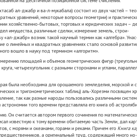
но­ван­ной на де­ся­тич­ной по­зи­ци­он­ной сис­те­ме счис­ле­ния.
ух­та­саб ал-джабр и ва-л-му­ка­ба­ла) со­сто­ит из двух час­тей – те­о
­рат­ных урав­не­ний, не­ко­то­рые во­про­сы гео­мет­рии) и прак­ти­чес­
ше­нии хо­зяйст­вен­но-бы­то­вых, тор­го­вых и юри­ди­чес­ких за­дач – д
­дел иму­щест­ва, раз­лич­ные сдел­ки, из­ме­ре­ние зе­мель, стро­и­
о­ву «ал-джабр» воз­ник та­кой на­уч­ный тер­мин как «ал­геб­ра». Унас
ие о ли­ней­ных и квад­рат­ных урав­не­ни­ях ста­ло ос­но­вой раз­ви­ти
че­но­го во­шло в на­уку под тер­ми­ном «ал­го­ритм».
з­ме­ре­нию пло­ща­дей и объ­емов гео­мет­ри­чес­ких фи­гур (тре­уголь­н
ру­га, че­ты­рех­уголь­ник с раз­ны­ми сто­ро­на­ми и уг­ла­ми, па­рал­ле­
­рая бы­ла не­об­хо­ди­ма для оро­ша­е­мо­го зем­ле­де­лия, мор­ской и с
­чес­ких и три­го­но­мет­ри­чес­ких таб­лиц) аль-Хо­рез­ми по­свя­щен х
в­ле­ние, так как раз­ные на­ро­ды поль­зо­ва­лись раз­лич­ны­ми сис­те­
аст­ро­но­мии то­го вре­ме­ни пред­став­ля­ла его кни­га об аст­ро­ля­б
. Он счи­та­ет­ся ав­то­ром пер­во­го со­чи­не­ния по ма­те­ма­ти­чес­к
­сал из­вест­ную к то­му вре­ме­ни оби­та­е­мую часть Зем­ли, дал кар­
тов, с мо­ря­ми и оке­а­на­ми, го­ра­ми и ре­ка­ми. При­чем его
Кни­га ка
пред­шест­вен­ни­ков, а ори­ги­наль­ный труд, со­дер­жа­щий мно­го но­