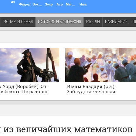
Фаджр
Восход
Зухр
Аср
Магриб
Иша
ИСЛАМ И СЕМЬЯ
ИСТОРИЯ И БИОГРАФИЯ
МЫСЛИ
НАЗИДАНИЕ
П
 Уорд (Воробей): От
Имам Баздауи (р.а.):
ийского Пирата до
Заблудшие течения
нского Адмирала
суфизма!
а-рейса
н из величайших математиков