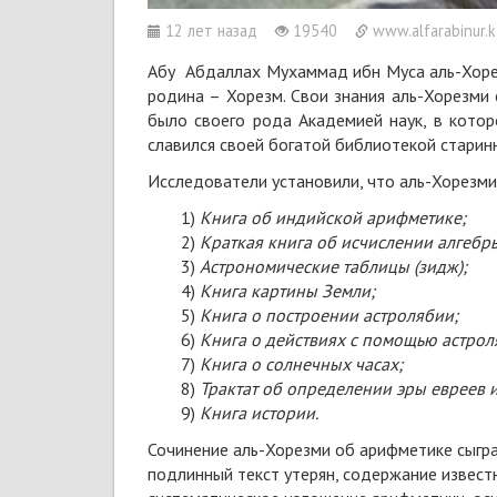
12 лет назад
19540
www.alfarabinur.k
Абу Аб­дал­лах Му­хам­мад ибн Му­са аль-Хо­ре
ро­ди­на – Хо­резм. Свои зна­ния аль-Хо­рез­ми 
бы­ло сво­е­го ро­да Ака­де­ми­ей на­ук, в ко­то
сла­вил­ся сво­ей бо­га­той биб­лио­те­кой ста­рин­н
Ис­сле­до­ва­те­ли уста­но­ви­ли, что аль-Хо­рез­м
Кни­га об ин­дий­ской ариф­ме­ти­ке;
Крат­кая кни­га об ис­чис­ле­нии ал­геб­ры
Аст­ро­но­ми­чес­кие таб­ли­цы (зидж);
Кни­га кар­ти­ны Зем­ли;
Кни­га о по­стро­е­нии аст­ро­ля­бии;
Кни­га о дейст­ви­ях с по­мощью аст­ро­л
Кни­га о сол­неч­ных ча­сах;
Трак­тат об опре­де­ле­нии эры ев­ре­ев 
Кни­га ис­то­рии.
Со­чи­не­ние аль-Хо­рез­ми об ариф­ме­ти­ке сыг­р
под­лин­ный текст уте­рян, со­дер­жа­ние из­вест­