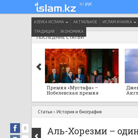
қаз
рус
АЗБУКА ИСЛАМА
АКТУАЛЬНОЕ
ИСЛАМ И НАУКА
ТРАДИЦИЯ
ЭКОНОМИКА
ПОСЛЕДНИЕ СТАТЬИ
Премия «Мустафа» –
Джек
Нобелевская премия
Англ
исламского мира
Осма
Юсуф
Статьи
›
История и биография
Аль-Хорезми – оди
0