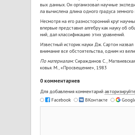
вых дан­ных. Он ор­га­ни­зо­вал на­уч­ные экс­пе­
ла вы­чис­ле­на дли­на од­но­го гра­ду­са зем­но­го 
Не­смот­ря на его раз­нос­то­рон­ний круг на­уч­ны
впер­вые пред­ста­вил ал­геб­ру как на­уку об об­
ний, дал клас­си­фи­ка­цию этих урав­не­ний.
Из­вест­ный ис­то­рик на­уки Дж. Сар­тон на­звал 
вни­ма­ние все об­сто­я­тельст­ва, од­ним из ве­л
По ма­те­ри­а­лам:
Си­раж­ди­нов С., Мат­ви­ев­ская
ковья. М., «Про­све­ще­ние», 1983
0
комментариев
Для добавления комментарий
авторизируйт
Facebook
ВКонтакте
Googl