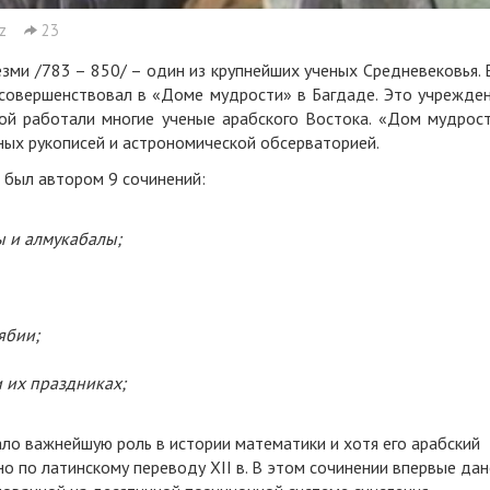
z
23
з­ми /783 – 850/ – один из круп­ней­ших уче­ных Сред­не­ве­ковья. 
со­вер­шенст­во­вал в «До­ме муд­рос­ти» в Баг­да­де. Это уч­реж­де­
­рой ра­бо­та­ли мно­гие уче­ные араб­ско­го Вос­то­ка. «Дом муд­рос­
ых ру­ко­пи­сей и аст­ро­но­ми­чес­кой об­сер­ва­то­ри­ей.
и был ав­то­ром 9 со­чи­не­ний:
 и ал­му­ка­ба­лы;
я­бии;
и их празд­ни­ках;
а­ло важ­ней­шую роль в ис­то­рии ма­те­ма­ти­ки и хо­тя его араб­ский
но по ла­тин­ско­му пе­ре­во­ду XII в. В этом со­чи­не­нии впер­вые да­