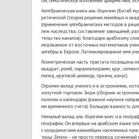
сис­те­ма­ти­чес­кое из­ло­же­ние ариф­ме­ти­ки, ос­
Ал­геб­ра­и­чес­кая кни­га аль-Хо­рез­ми (Ки­таб м
ре­ти­чес­кой (те­о­рия ре­ше­ния ли­ней­ных и квад
(при­ме­не­ние ал­геб­ра­и­чес­ких ме­то­дов в ре­
леж на­следст­ва, со­став­ле­ние за­ве­ща­ний, раз
тельст­во ка­на­лов). Бла­го­да­ря араб­ско­му сл
ле­до­ван­ное от вос­точ­ных ма­те­ма­ти­ков уче­н
ал­геб­ры в Ев­ро­пе. Ла­ти­ни­зи­ро­ван­ное имя у
Гео­мет­ри­чес­кая часть трак­та­та по­свя­ще­на и
квад­рат, ромб, па­рал­ле­ло­грамм, круг, сег­мент к
пи­пед, кру­го­вой ци­лин­др, приз­ма, ко­нус).
Ог­ро­мен вклад уче­но­го и в аст­ро­но­мию, ко­то
хо­пут­ной тор­гов­ли. Зидж (сбор­ник аст­ро­но­ми
но­ло­гии и ка­лен­да­рю (важ­ное на­уч­ное на­пра
ми вре­мен­но­го сче­та). Боль­шую важ­ность для 
Не­ма­лый вклад аль-Хо­рез­ми внес и в гео­гра­фию
гео­гра­фии. Он впер­вые на араб­ском язы­ке опи
с ко­ор­ди­на­та­ми важ­ней­ших на­се­лен­ных пунк­
ти­ны Зем­ли
– не прос­то пе­ре­вод со­чи­не­ний 