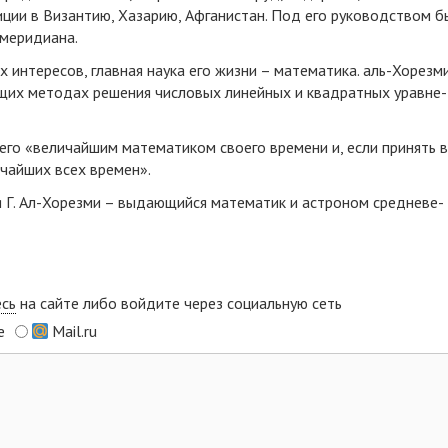
ди­ции в Ви­зан­тию, Ха­за­рию, Аф­га­нис­тан. Под его ру­ко­водст­вом б
ме­ри­ди­а­на.
х ин­те­ре­сов, глав­ная на­ука его жиз­ни – ма­те­ма­ти­ка. аль-Хо­рез­м
щих ме­то­дах ре­ше­ния чи­с­ло­вых ли­ней­ных и квад­рат­ных урав­не­
его «ве­ли­чай­шим ма­те­ма­ти­ком сво­е­го вре­ме­ни и, если при­нять 
и­чай­ших всех вре­мен».
 Г. Ал-Хо­рез­ми – вы­да­ю­щий­ся ма­те­ма­тик и аст­ро­ном сред­не­ве­
есь
на сайте либо войдите через социальную сеть
e
Mail.ru