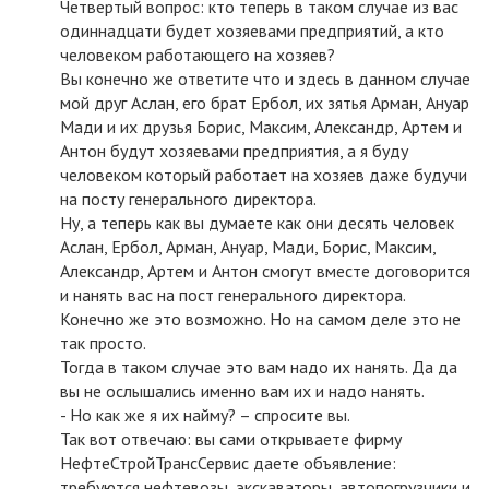
Четвертый вопрос: кто теперь в таком случае из вас
одиннадцати будет хозяевами предприятий, а кто
человеком работающего на хозяев?
Вы конечно же ответите что и здесь в данном случае
мой друг Аслан, его брат Ербол, их зятья Арман, Ануар
Мади и их друзья Борис, Максим, Александр, Артем и
Антон будут хозяевами предприятия, а я буду
человеком который работает на хозяев даже будучи
на посту генерального директора.
Ну, а теперь как вы думаете как они десять человек
Аслан, Ербол, Арман, Ануар, Мади, Борис, Максим,
Александр, Артем и Антон смогут вместе договорится
и нанять вас на пост генерального директора.
Конечно же это возможно. Но на самом деле это не
так просто.
Тогда в таком случае это вам надо их нанять. Да да
вы не ослышались именно вам их и надо нанять.
- Но как же я их найму? – спросите вы.
Так вот отвечаю: вы сами открываете фирму
НефтеСтройТрансСервис даете объявление:
требуются нефтевозы, экскаваторы, автопогрузчики и