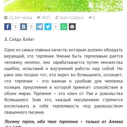
11 лет назад
4815
islam-today.ru
6
3
0
1
Сайда Хайат
Одно из самых главных качеств, которым должен обладать
верующий, это терпение. Умение быть терпеливым дается
человеку нелегко, оно зарабатывается путем множества
ошибок, испытаний и внутренней работы над собой. Но
рано или поздно тот, кто верит во Всевышнего, осознает,
что терпение – это важная и удобная для человека
позиция, преуспеяние в которой принесет спокойствие в
обоих мирах. Терпение – это ключ от Рая и довольства
Всевышнего. Зная это, каждый мусульманин стремится
воспитывать в себе терпеливость под руководством
священного писания.
Посему терпи, ибо твое терпение – только от Аллаха