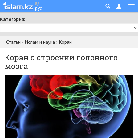
қаз
рус
Категория:
Статьи
›
Ислам и наука
›
Коран
Коран о строении головного
мозга