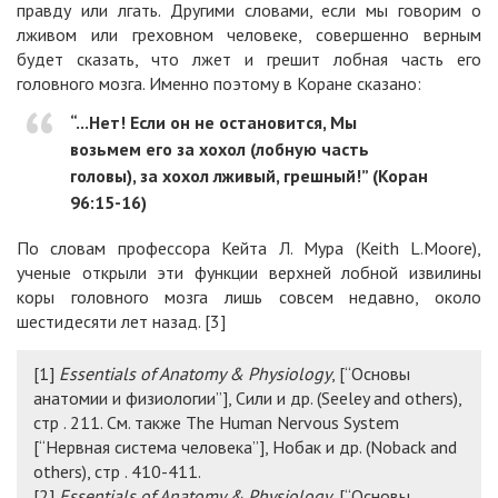
правду или лгать. Другими словами, если мы говорим о
лживом или греховном человеке, совершенно верным
будет сказать, что лжет и грешит лобная часть его
головного мозга. Именно поэтому в Коране сказано:
“...Нет! Если он не остановится, Мы
возьмем его за хохол (лобную часть
головы), за хохол лживый, грешный!” (Коран
96:15-16)
По словам профессора Кейта Л. Мура (Keith L.Moore),
ученые открыли эти функции верхней лобной извилины
коры головного мозга лишь совсем недавно, около
шестидесяти лет назад.
[3]
[1]
Essentials
of
Anatomy
&
Physiology
, [“Основы
анатомии и физиологии”], Сили и др. (Seeley and others),
стр . 211. См. также The Human Nervous System
[“Нервная система человека”], Нобак и др. (Noback and
others), стр . 410-411.
[2]
Essentials
of
Anatomy
&
Physiology
, [“Основы