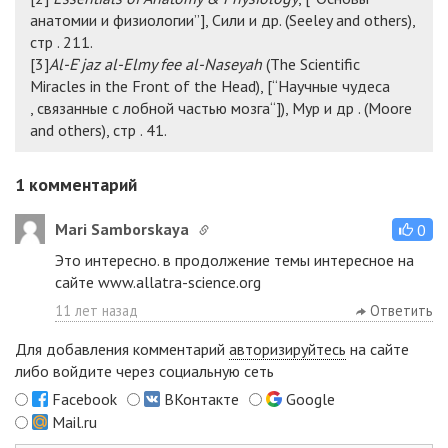
анатомии и физиологии”], Сили и др. (Seeley and others),
стр . 211.
[3]
Al-E
’
jaz al-Elmy fee al-Naseyah
(The Scientific
Miracles in the Front of the Head), [“
Научные
чудеса
,
связанные
с
лобной частью
мозга“]), Мур
и др . (Moore
and others), стр . 41.
1
комментарий
Mari Samborskaya
0
Это интересно. в продолжение темы интересное на
сайте www.allatra-science.org
11 лет назад
Ответить
Для добавления комментарий
авторизируйтесь
на сайте
либо войдите через социальную сеть
Facebook
ВКонтакте
Google
Mail.ru