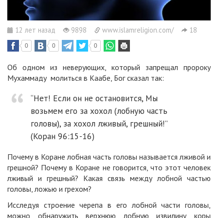
12 лет назад
9898
www.islamreligion.com/
18
0
0
0
Об одном из неверующих, который запрещал пророку
Мухаммаду молиться в Каабе, Бог сказал так:
“Нет! Если он не остановится, Мы
возьмем его за хохол (лобную часть
головы), за хохол лживый, грешный!”
(
Коран
96:15-16)
Почему в Коране лобная часть головы называется лживой и
грешной? Почему в Коране не говорится, что этот человек
лживый и грешный? Какая связь между лобной частью
головы, ложью и грехом?
Исследуя строение черепа в его лобной части головы,
можно обнаружить верхнюю лобную извилину
коры