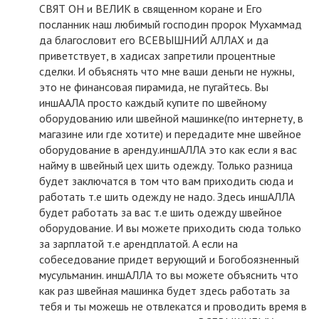
СВЯТ ОН и ВЕЛИК в священном коране и Его
посланник наш любимый господин пророк Мухаммад
да благословит его ВСЕВЫШНИЙ АЛЛАХ и да
приветствует, в хадисах запретили процентные
сделки. И объяснять что мне ваши деньги не нужны,
это не финансовая пирамида, не пугайтесь. Вы
иншААЛА просто каждый купите по швейному
оборудованию или швейной машинке(по интернету, в
магазине или где хотите) и передадите мне швейное
оборудование в аренду.иншАЛЛА это как если я вас
найму в швейный цех шить одежду. Только разница
будет заключатся в том что вам приходить сюда и
работать т.е шить одежду не надо. Здесь иншАЛЛА
будет работать за вас т.е шить одежду швейное
оборудование. И вы можете приходить сюда только
за зарплатой т.е арендплатой. А если на
собеседование придет верующий и Богобоязненный
мусульманин. иншАЛЛА то вы можете объяснить что
как раз швейная машинка будет здесь работать за
тебя и ты можешь не отвлекатся и проводить время в