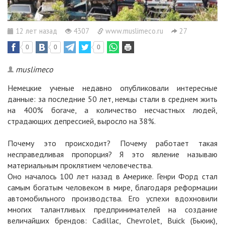
12 лет назад
4307
www.muslimeco.ru
27
0
0
0
muslimeco
Немецкие ученые недавно опубликовали интересные
данные: за последние 50 лет, немцы стали в среднем жить
на 400% богаче, а количество несчастных людей,
страдающих депрессией, выросло на 38%.
Почему это происходит? Почему работает такая
несправедливая пропорция? Я это явление называю
материальным проклятием человечества.
Оно началось 100 лет назад в Америке. Генри Форд стал
самым богатым человеком в мире, благодаря реформации
автомобильного производства. Его успехи вдохновили
многих талантливых предпринимателей на создание
величайших брендов: Cadillac, Chevrolet, Buick (Бьюик),