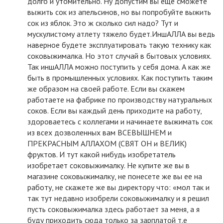
долго и утомительно. Ну допустим вы еще сможете
выжить сок из апельсинов, но вы попробуйте выжить
сок из яблок. Это ж сколько сил надо? Тут и
мускулистому атлету тяжело будет.ИншАЛЛА вы ведь
наверное будете эксплуатировать такую технику как
соковыжималка. Но этот случай в бытовых условиях.
Так иншАЛЛА можно поступить у себя дома. А как же
быть в промышленных условиях. Как поступить таким
же образом на своей работе. Если вы скажем
работаете на фабрике по производству натуральных
соков. Если вы каждый день приходите на работу,
здороваетесь с коллегами и начинаете выжимать сок
из всех дозволенных вам ВСЕВЫШНЕМ и
ПРЕКРАСНЫМ АЛЛАХОМ (СВЯТ ОН и ВЕЛИК)
фруктов. И тут какой нибудь изобретатель
изобретает соковыжималку. Не купите же вы в
магазине соковыжималку, не понесете же вы ее на
работу, не скажете же вы директору что: «мол так и
так тут недавно изобрели соковыжималку и я решил
пусть соковыжималка здесь работает за меня, а я
буду приходить сюда только за зарплатой т.е