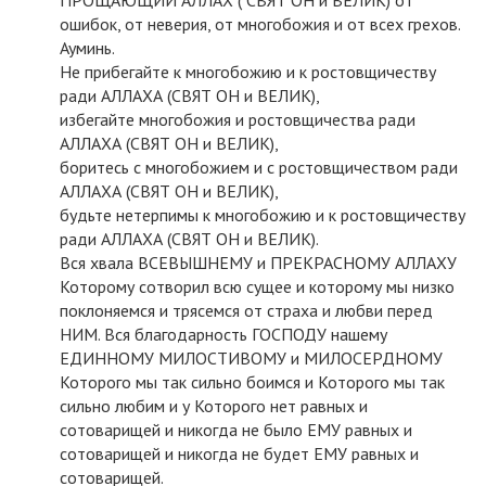
ПРОЩАЮЩИЙ АЛЛАХ ( СВЯТ ОН и ВЕЛИК) от
ошибок, от неверия, от многобожия и от всех грехов.
Ауминь.
Не прибегайте к многобожию и к ростовщичеству
ради АЛЛАХА (СВЯТ ОН и ВЕЛИК),
избегайте многобожия и ростовщичества ради
АЛЛАХА (СВЯТ ОН и ВЕЛИК),
боритесь с многобожием и с ростовщичеством ради
АЛЛАХА (СВЯТ ОН и ВЕЛИК),
будьте нетерпимы к многобожию и к ростовщичеству
ради АЛЛАХА (СВЯТ ОН и ВЕЛИК).
Вся хвала ВСЕВЫШНЕМУ и ПРЕКРАСНОМУ АЛЛАХУ
Которому сотворил всю сущее и которому мы низко
поклоняемся и трясемся от страха и любви перед
НИМ. Вся благодарность ГОСПОДУ нашему
ЕДИННОМУ МИЛОСТИВОМУ и МИЛОСЕРДНОМУ
Которого мы так сильно боимся и Которого мы так
сильно любим и у Которого нет равных и
сотоварищей и никогда не было ЕМУ равных и
сотоварищей и никогда не будет ЕМУ равных и
сотоварищей.