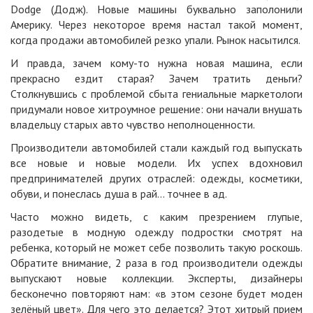
Dodge (Додж). Новые машины буквально заполонили
Америку. Через некоторое время настал такой момент,
когда продажи автомобилей резко упали. Рынок насытился.
И правда, зачем кому-то нужна новая машина, если
прекрасно ездит старая? Зачем тратить деньги?
Столкнувшись с проблемой сбыта гениальные маркетологи
придумали новое хитроумное решение: они начали внушать
владельцу старых авто чувство неполноценности.
Производители автомобилей стали каждый год выпускать
все новые и новые модели. Их успех вдохновил
предпринимателей других отраслей: одежды, косметики,
обуви, и понеслась душа в рай… точнее в ад.
Часто можно видеть, с каким презрением глупые,
разодетые в модную одежду подростки смотрят на
ребенка, который не может себе позволить такую роскошь.
Обратите внимание, 2 раза в год производители одежды
выпускают новые коллекции. Эксперты, дизайнеры
бесконечно повторяют нам: «в этом сезоне будет моден
зелёный цвет». Для чего это делается? Этот хитрый прием