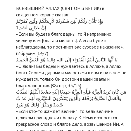
ВСЕВЫШНИЙ АЛЛАХ (СВЯТ ОН и ВЕЛИК) в
священном коране сказал:
وَإِذْ تَأَذَّنَ رَبُّكُمْ لَئِن شَكَرْتُمْ لأَزِيدَنَّكُمْ وَلَئِن كَفَرْتُمْ
إِنَّ عَذَابِي لَشَدِيدٌ
«Если вы будете благодарны, то Я непременно
увеличу вам [блага и милость]. А если будете
неблагодарны, то постигнет вас суровое наказание».
(Ибрахим, 14/7)
يَا أَيُّهَا النَّاسُ أَنتُمُ الْفُقَرَاء إِلَى اللهِ وَاللهُ هُوَ الْغَنِيُّ الْحَمِيدُ
«О люди! Вы бедны и нуждаетесь в Аллахе, а Аллах
богат Своими дарами и милостями к вам и ни в чем не
нуждается, только Он достоин вашей хвалы и
благодарности». (Фатыр, 35/15)
مَن كَانَ يُرِيدُ الْعِزَّةَ فَلِلَّهِ الْعِزَّةُ جَمِيعًا إِلَيْهِ يَصْعَدُ الْكَلِمُ الطَّيِّبُ
وَالْعَمَلُ الصَّالِحُ يَرْفَعُهُ وَالَّذِينَ يَمْكُرُونَ السَّيِّئَاتِ لَهُمْ عَذَابٌ
شَدِيدٌ وَمَكْرُ أُوْلَئِكَ هُوَ يَبُورُ
«Если кто-то жаждет величия, то ведь величие
целиком принадлежит Аллаху. К Нему возносится
прекрасное слово и благое дело, возвышенное Им. А
тем, кто строит злые козни, уготовано суровое