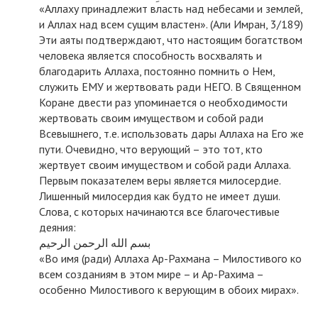
«Аллаху принадлежит власть над небесами и землей,
и Аллах над всем сущим властен». (Али Имран, 3/189)
Эти аяты подтверждают, что настоящим богатством
человека является способность восхвалять и
благодарить Аллаха, постоянно помнить о Нем,
служить ЕМУ и жертвовать ради НЕГО. В Священном
Коране двести раз упоминается о необходимости
жертвовать своим имуществом и собой ради
Всевышнего, т.е. использовать дары Аллаха на Его же
пути. Очевидно, что верующий – это тот, кто
жертвует своим имуществом и собой ради Аллаха.
Первым показателем веры является милосердие.
Лишенный милосердия как будто не имеет души.
Слова, с которых начинаются все благочестивые
деяния:
بسم الله الرحمن الرحيم
«Во имя (ради) Аллаха Ар-Рахмана – Милостивого ко
всем созданиям в этом мире – и Ар-Рахима –
особенно Милостивого к верующим в обоих мирах».