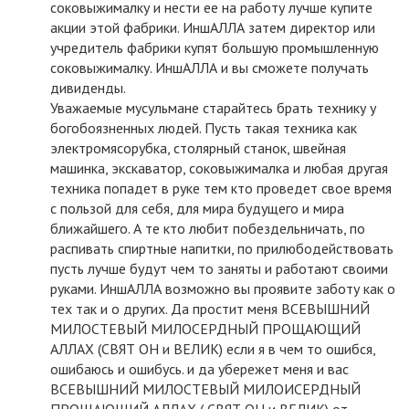
соковыжималку и нести ее на работу лучше купите
акции этой фабрики. ИншАЛЛА затем директор или
учредитель фабрики купят большую промышленную
соковыжималку. ИншАЛЛА и вы сможете получать
дивиденды.
Уважаемые мусульмане старайтесь брать технику у
богобоязненных людей. Пусть такая техника как
электромясорубка, столярный станок, швейная
машинка, экскаватор, соковыжималка и любая другая
техника попадет в руке тем кто проведет свое время
с пользой для себя, для мира будущего и мира
ближайшего. А те кто любит побездельничать, по
распивать спиртные напитки, по прилюбодействовать
пусть лучше будут чем то заняты и работают своими
руками. ИншАЛЛА возможно вы проявите заботу как о
тех так и о других. Да простит меня ВСЕВЫШНИЙ
МИЛОСТЕВЫЙ МИЛОСЕРДНЫЙ ПРОЩАЮЩИЙ
АЛЛАХ (СВЯТ ОН и ВЕЛИК) если я в чем то ошибся,
ошибаюсь и ошибусь. и да убережет меня и вас
ВСЕВЫШНИЙ МИЛОСТЕВЫЙ МИЛОИСЕРДНЫЙ