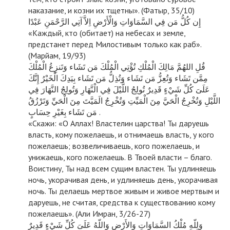
наказание, и козни их тщетны». (Фатыр, 35/10)
إِن كُلُّ مَن فِي السَّمَاوَاتِ وَالْأَرْضِ اِلاَّ آتِي الرَّحْمَنِ عَبْدًا
«Каждый, кто (обитает) на небесах и земле,
предстанет перед Милостивым только как раб».
(Марйам, 19/93)
قُلِ اللهُمَّ مَالِكَ الْمُلْكِ تُؤْتِي الْمُلْكَ مَن تَشَاء وَتَنزِعُ الْمُلْكَ
مِمَّن تَشَاء وَتُعِزُّ مَن تَشَاء وَتُذِلُّ مَن تَشَاء بِيَدِكَ الْخَيْرُ إِنَّكَ
عَلَىَ كُلِّ شَيْءٍ قَدِيرٌ تُولِجُ اللَّيْلَ فِي الْنَّهَارِ وَتُولِجُ النَّهَارَ فِي
اللَّيْلِ وَتُخْرِجُ الْحَيَّ مِنَ الْمَيِّتِ وَتُخْرِجُ الَمَيَّتَ مِنَ الْحَيِّ وَتَرْزُقُ
مَن تَشَاء بِغَيْرِ حِسَابٍ .
«Скажи: «О Аллах! Властелин царства! Ты даруешь
власть, кому пожелаешь, и отнимаешь власть, у кого
пожелаешь; возвеличиваешь, кого пожелаешь, и
унижаешь, кого пожелаешь. В Твоей власти – благо.
Воистину, Ты над всем сущим властен. Ты удлиняешь
ночь, укорачивая день, и удлиняешь день, укорачивая
ночь. Ты делаешь мертвое живым и живое мертвым и
даруешь, не считая, средства к существованию кому
пожелаешь». (Али Имран, 3/26-27)
وَلِلّهِ مُلْكُ السَّمَاوَاتِ وَالأَرْضِ وَاللّهُ عَلَىَ كُلِّ شَيْءٍ قَدِيرٌ