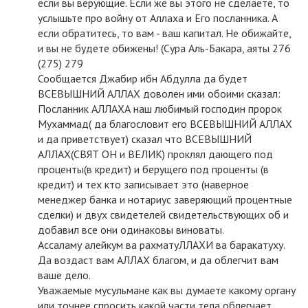
если вы верующие. Если же вы этого не сделаете, то
услышьте про войну от Аллаха и Его посланника. А
если обратитесь, то вам - ваш капитал. Не обижайте,
и вы не будете обижены! (Сура Аль-Бакара, аяты 276
(275) 279
Сообщается Джабир ибн Абдулла да будет
ВСЕВЫШНИЙ АЛЛАХ доволен ими обоими сказал:
Посланник АЛЛАХА наш любимый господин пророк
Мухаммад( да благословит его ВСЕВЫШНИЙ АЛЛАХ
и да приветствует) сказал что ВСЕВЫШНИЙ
АЛЛАХ(СВЯТ ОН и ВЕЛИК) проклял дающего под
проценты(в кредит) и берущего под проценты (в
кредит) и тех кто записывает это (наверное
менеджер банка и нотариус заверяющий процентные
сделки) и двух свидетелей свидетельствующих об и
добавил все они одинаковы виноваты.
Ассаламу алейкум ва рахматуЛЛАХИ ва баракатуху.
Да воздаст вам АЛЛАХ благом, и да облегчит вам
ваше дело.
Уважаемые мусульмане как вы думаете какому органу
или точнее спросить какой части тела облегчает