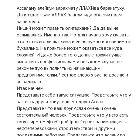
Ассаламу алейкум варахмату ЛЛАХИва баракатуху.
Да воздаст вам АЛЛАХ благом, ида облегчит вам
ваше дело.
Нищий может править олигархами? Да да вы не
ослышались. Именно так. Но для начала хочу сказать
что это всего лишь схема и ее не нужно воспринимать
буквально. На практике может оказаться все куда
сложней. И даже более того данные трюки лучше
выполнять профессионалам и не в коем случае не
рекомендую выполнять их начинающим
предпринимателям. Честное слово я вас не дразню и
не задираю.
Итак начнем.
Представьте себе такую ситуацию. Представьте что у
вас есть друг и зовут вашего друга Аслан.
Представьте что ваш друг Аслан очень и очень
состоятельный человек. Представьте что у него есть
своя фирма НефтеСтройТрансСервис занимающаяся
нефтеперевозками, строительством и другими
подрядными работами. Представьте что Аслану по