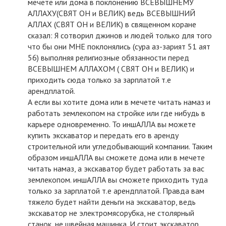
мечете или дома в поклонению ВСЕВЫШНЕМУ
АЛЛАХУ(СВЯТ ОН и ВЕЛИК) ведь ВСЕВЫШНИЙ
АЛЛАХ (СВЯТ ОН и ВЕЛИК) в священном коране
сказал: Я сотворил джинов и людей только для того
что бы они МНЕ поклонялись (сура аз-зарият 51 аят
56) выполняя религиозные обязанности перед
ВСЕВЫШНЕМ АЛЛАХОМ ( СВЯТ ОН и ВЕЛИК) и
приходить сюда только за зарплатой т.е
арендплатой.
А если вы хотите дома или в мечете читать намаз и
работать землекопом на стройке или где нибудь в
карьере одновременно. То иншАЛЛА вы можете
купить экскаватор и передать его в аренду
строительной или угледобывающий компании. Таким
образом иншАЛЛА вы сможете дома или в мечете
читать намаз, а экскаватор будет работать за вас
землекопом. иншАЛЛА вы сможете приходить туда
только за зарплатой т.е арендплатой. Правда вам
тяжело будет найти деньги на экскаватор, ведь
экскаватор не электромясорубка, не столярный
станок, не швейная машинка. И стоит экскаватор