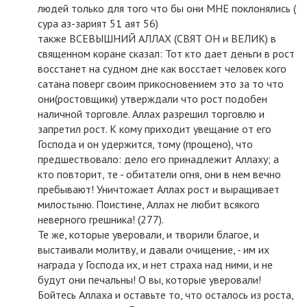
людей только для того что бы они МНЕ поклонялись (
сура аз-зарият 51 аят 56)
также ВСЕВЫШНИЙ АЛЛАХ (СВЯТ ОН и ВЕЛИК) в
священном коране сказал: Тот кто дает деньги в рост
восстанет на судном дне как восстает человек кого
сатана поверг своим прикосновением это за то что
они(ростовщики) утверждали что рост подобен
наличной торговле. Аллах разрешил торговлю и
запретил рост. К кому приходит увещание от его
Господа и он удержится, тому (прощено), что
предшествовало: дело его принадлежит Аллаху; а
кто повторит, те - обитатели огня, они в нем вечно
пребывают! Уничтожает Аллах рост и выращивает
милостыню. Поистине, Аллах не любит всякого
неверного грешника! (277).
Те же, которые уверовали, и творили благое, и
выстаивали молитву, и давали очищение, - им их
награда у Господа их, и нет страха над ними, и не
будут они печальны! О вы, которые уверовали!
Бойтесь Аллаха и оставьте то, что осталось из роста,