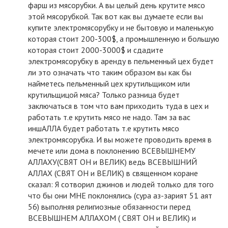
фарш из мясорубки. А вы целый день крутите мясо
этой мясорубкой. Так вот как вы думаете если вы
купите электромясорубку и не бытовую и маленькую
которая стоит 200-300$, а промышленную и большую
которая стоит 2000-3000$ и сдадите
электромясорубку в аренду в пельменный цех будет
ли это означать что таким образом вы как бы
найметесь пельменный цех крутильщиком или
крутильщицой мяса? Только разница будет
заключаться в том что вам приходить туда в цех и
работать т.е крутить мясо не надо. Там за вас
иншАЛЛА будет работать т.е крутить мясо
электромясорубка. И вы можете проводить время в
мечете или дома в поклонению ВСЕВЫШНЕМУ
АЛЛАХУ(СВЯТ ОН и ВЕЛИК) ведь ВСЕВЫШНИЙ
АЛЛАХ (СВЯТ ОН и ВЕЛИК) в священном коране
сказал: Я сотворил джинов и людей только для того
что бы они МНЕ поклонялись (сура аз-зарият 51 аят
56) выполняя религиозные обязанности перед
ВСЕВЫШНЕМ АЛЛАХОМ ( СВЯТ ОН и ВЕЛИК) и