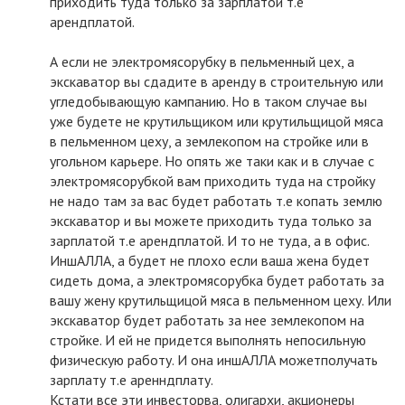
приходить туда только за зарплатой т.е
арендплатой.
А если не электромясорубку в пельменный цех, а
экскаватор вы сдадите в аренду в строительную или
угледобывающую кампанию. Но в таком случае вы
уже будете не крутильщиком или крутильщицой мяса
в пельменном цеху, а землекопом на стройке или в
угольном карьере. Но опять же таки как и в случае с
электромясорубкой вам приходить туда на стройку
не надо там за вас будет работать т.е копать землю
экскаватор и вы можете приходить туда только за
зарплатой т.е арендплатой. И то не туда, а в офис.
ИншАЛЛА, а будет не плохо если ваша жена будет
сидеть дома, а электромясорубка будет работать за
вашу жену крутильщицой мяса в пельменном цеху. Или
экскаватор будет работать за нее землекопом на
стройке. И ей не придется выполнять непосильную
физическую работу. И она иншАЛЛА можетполучать
зарплату т.е аренндплату.
Кстати все эти инвесторва, олигархи, акционеры