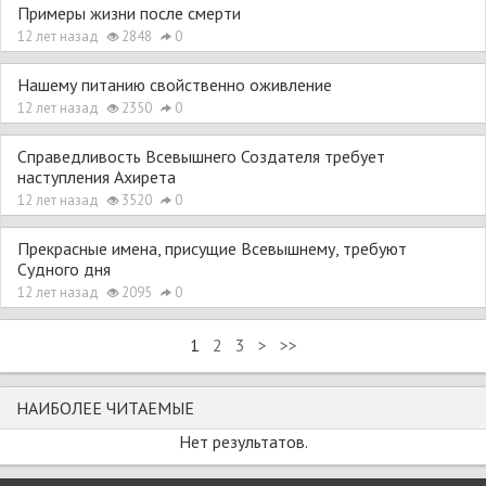
Примеры жизни после смерти
12 лет назад
2848
0
Нашему питанию свойственно оживление
12 лет назад
2350
0
Справедливость Всевышнего Создателя требует
наступления Ахирета
12 лет назад
3520
0
Прекрасные имена, присущие Всевышнему, требуют
Судного дня
12 лет назад
2095
0
1
2
3
>
>>
НАИБОЛЕЕ ЧИТАЕМЫЕ
Нет результатов.