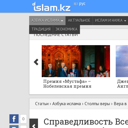
қаз
рус
АЗБУКА ИСЛАМА
АКТУАЛЬНОЕ
ИСЛАМ И НАУКА
ТРАДИЦИЯ
ЭКОНОМИКА
ПОСЛЕДНИЕ СТАТЬИ
Премия «Мустафа» –
Джек
Нобелевская премия
Англ
исламского мира
Осма
Юсуф
Статьи
›
Азбука ислама
›
Столпы веры
›
Вера в
Справедливость Вс
0