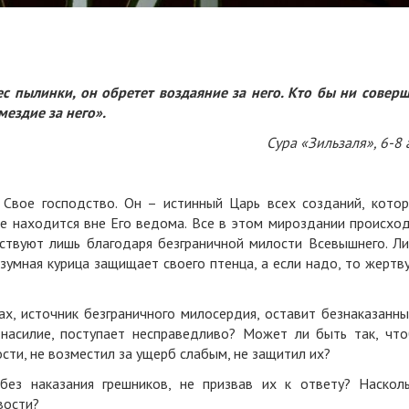
ес пылинки,
он обретет воздаяние за него.
Кто бы ни совер
мездие за него».
Сура «Зильзаля», 6-8 
Свое господство. Он – истинный Царь всех созданий, кото
не находится вне Его ведома. Все в этом мироздании происхо
ествуют лишь благодаря безграничной милости Всевышнего. Л
умная курица защищает своего птенца, а если надо, то жертв
х, источник безграничного милосердия, оставит безнаказанн
т насилие, поступает несправедливо? Может ли быть так, чт
сти, не возместил за ущерб слабым, не защитил их?
ез наказания грешников, не призвав их к ответу? Наскол
вости?