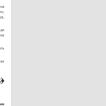
 на
то,
уд,
дал
ное
ать
сах
وَ
сим