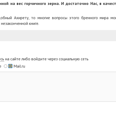
ной на вес горчичного зерна. И достаточно Нас, в качес
добный Ахирету, то многие вопросы этого бренного мира мо
 незаконченной книге.
есь
на сайте либо войдите через социальную сеть
e
Mail.ru