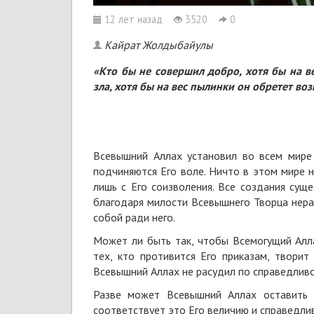
12 лет назад
3520
0
Кайрат Жолдыбайулы
«Кто бы не совершил добро,
хотя бы на в
зла, хотя бы на вес пылинки
он обретет воз
Всевышний Аллах установил во всем мире 
подчиняются Его воле. Ничто в этом мире 
лишь с Его соизволения. Все создания сущ
благодаря милости Всевышнего Творца нераз
собой ради него.
Может ли быть так, чтобы Всемогущий Алла
тех, кто противится Его приказам, твори
Всевышний Аллах не расудил по справедливо
Разве может Всевышний Аллах оставить б
соответствует это Его величию и справедли