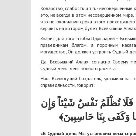
Коварство, слабость и т.п. - несовершенные
это, не всегда в этом несовершенном мире, 
что по окончании срока этого преходящего 
вершить на котором будет Всевышний Аллах
Значит для того, чтобы Царь царей – Всевы
праведникам благом, а порочным наказа
могущество, Он должен устроить Судный ден
Да, Всевышний Аллах, согласно Своему мо
Судный день, день полного расчета.
Наш Всемогущий Создатель, указывая на т
справедливости, говорит:
﴿فَلَا تُظْلَمُ نَفْسٌ شَيْئاً وَإِن
بِهَا وَكَفَى بِنَا حَاسِبِينَ
«В Судный день Мы установим весы справ