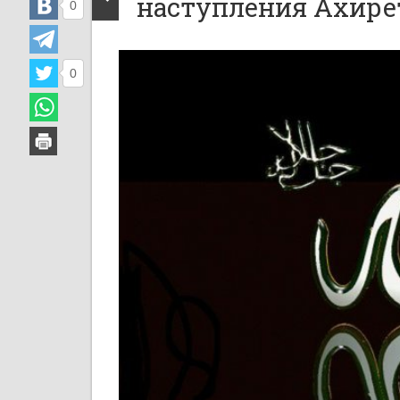
наступления Ахире
0
0