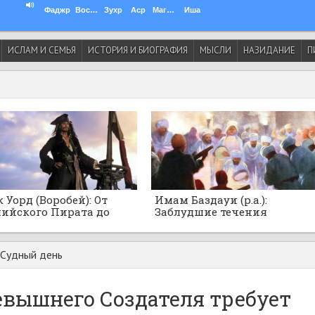
Фаджр
Восход
Зухр
Аср
Магриб
Иша
ИСЛАМ И СЕМЬЯ
ИСТОРИЯ И БИОГРАФИЯ
МЫСЛИ
НАЗИДАНИЕ
П
 Уорд (Воробей): От
Имам Баздауи (р.а.):
ийского Пирата до
Заблудшие течения
нского Адмирала
суфизма!
а-рейса
 Судный день
евышнего Создателя требует