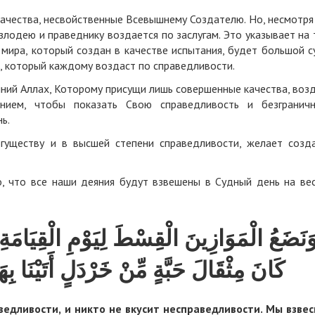
 качества, несвойственные Всевышнему Создателю. Но, несмотря
злодею и праведнику воздается по заслугам. Это указывает на 
мира, который создан в качестве испытания, будет большой с
, который каждому воздаст по справедливости.
шний Аллах, Которому присущи лишь совершенные качества, воз
нием, чтобы показать Свою справедливость и безгранич
ь.
гуществу и в высшей степени справедливости, желает созд
о, что все наши деяния будут взвешены в Судный день на ве
نَضَعُ الْمَوَازِينَ الْقِسْطَ لِيَوْمِ الْقِيَامَةِ 
كَانَ
مِثْقَالَ حَبَّةٍ مِّنْ خَرْدَلٍ أَتَيْنَا ﴾
едливости, и никто не вкусит несправедливости. Мы взве