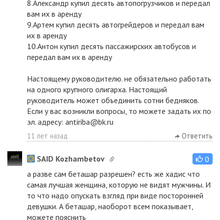
8.Александр купил десять автопогрузчиков и передал
вам их в аренду
9.Артем купил десять автогрейдеров и передал вам
их в аренду
10.Антон купил десять пассажирских автобусов и
передал вам их в аренду
Настоящему руководителю. не обязательно работать
на одного крупного олигарха. Настоящий
руководитель может объединить сотни бедняков.
Если у вас возникли вопросы, то можете задать их по
эл. адресу: antiriba@bk.ru
11 лет назад
Ответить
SAID Kozhambetov
0
а разве сам беташар разрешен? есть же хадис что
самая лучшая женщина, которую не видят мужчины. И
то что надо опускать взгляд при виде посторонней
девушки. А беташар, наоборот всем показывает,
можете пояснить