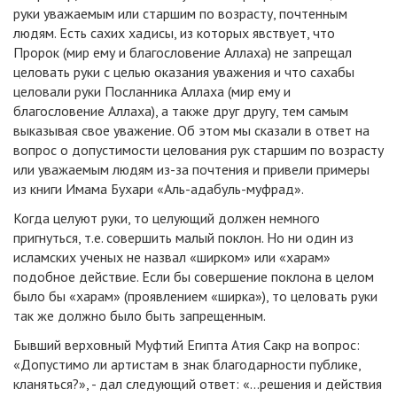
руки уважаемым или старшим по возрасту, почтенным
людям. Есть сахих хадисы, из которых явствует, что
Пророк (мир ему и благословение Аллаха) не запрещал
целовать руки с целью оказания уважения и что сахабы
целовали руки Посланника Аллаха (мир ему и
благословение Аллаха), а также друг другу, тем самым
выказывая свое уважение. Об этом мы сказали в ответ на
вопрос о допустимости целования рук старшим по возрасту
или уважаемым людям из-за почтения и привели примеры
из книги Имама Бухари «Аль-адабуль-муфрад».
Когда целуют руки, то целующий должен немного
пригнуться, т.е. совершить малый поклон. Но ни один из
исламских ученых не назвал «ширком» или «харам»
подобное действие. Если бы совершение поклона в целом
было бы «харам» (проявлением «ширка»), то целовать руки
так же должно было быть запрещенным.
Бывший верховный Муфтий Египта Атия Сакр на вопрос:
«Допустимо ли артистам в знак благодарности публике,
кланяться?», - дал следующий ответ: «...решения и действия