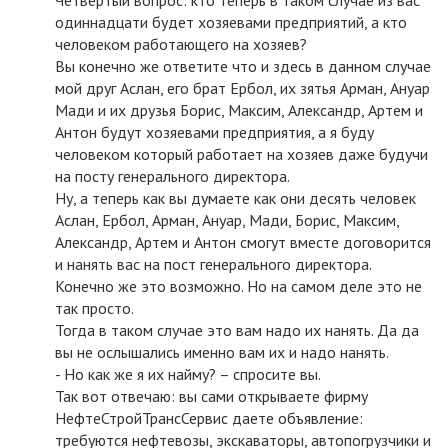
Четвертый вопрос: кто теперь в таком случае из вас
одиннадцати будет хозяевами предприятий, а кто
человеком работающего на хозяев?
Вы конечно же ответите что и здесь в данном случае
мой друг Аслан, его брат Ербол, их зятья Арман, Ануар
Мади и их друзья Борис, Максим, Александр, Артем и
Антон будут хозяевами предприятия, а я буду
человеком который работает на хозяев даже будучи
на посту генерального директора.
Ну, а теперь как вы думаете как они десять человек
Аслан, Ербол, Арман, Ануар, Мади, Борис, Максим,
Александр, Артем и Антон смогут вместе договорится
и нанять вас на пост генерального директора.
Конечно же это возможно. Но на самом деле это не
так просто.
Тогда в таком случае это вам надо их нанять. Да да
вы не ослышались именно вам их и надо нанять.
- Но как же я их найму? – спросите вы.
Так вот отвечаю: вы сами открываете фирму
НефтеСтройТрансСервис даете объявление:
требуются нефтевозы, экскаваторы, автопогрузчики и