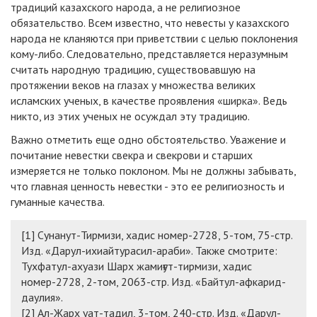
традиций казахского народа, а не религиозное
обязательство. Всем известно, что невесты у казахского
народа не кланяются при приветствии с целью поклонения
кому-либо. Следовательно, представляется неразумным
считать народную традицию, существовавшую на
протяжении веков на глазах у множества великих
исламских ученых, в качестве проявления «ширка». Ведь
никто, из этих ученых не осуждал эту традицию.
Важно отметить еще одно обстоятельство. Уважение и
почитание невестки свекра и свекрови и старших
измеряется не только поклоном. Мы не должны забывать,
что главная ценность невестки - это ее религиозность и
гуманные качества.
[1] Сунанут-Тирмизи, хадис номер-2728, 5-том, 75-стр.
Изд. «Дарул-ихиайтурасил-араби». Также смотрите:
Тухфатул-ахуази Шарх жамиғут-тирмизи, хадис
номер-2728, 2-том, 2063-стр. Изд. «Байтул-афкарид-
даулия».
[2] Ал-Жарх уат-тадил, 3-том, 240-стр. Изд. «Дарул-