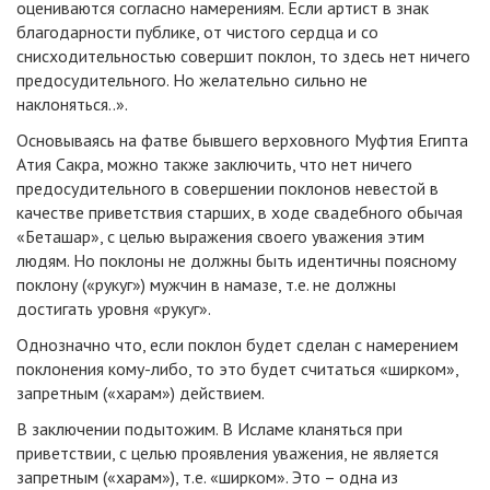
оцениваются согласно намерениям. Если артист в знак
благодарности публике, от чистого сердца и со
снисходительностью совершит поклон, то здесь нет ничего
предосудительного. Но желательно сильно не
наклоняться..».
Основываясь на фатве бывшего верховного Муфтия Египта
Атия Сакра, можно также заключить, что нет ничего
предосудительного в совершении поклонов невестой в
качестве приветствия старших, в ходе свадебного обычая
«Беташар», с целью выражения своего уважения этим
людям. Но поклоны не должны быть идентичны поясному
поклону («рукуг») мужчин в намазе, т.е. не должны
достигать уровня «рукуг».
Однозначно что, если поклон будет сделан с намерением
поклонения кому-либо, то это будет считаться «ширком»,
запретным («харам») действием.
В заключении подытожим. В Исламе кланяться при
приветствии, с целью проявления уважения, не является
запретным («харам»), т.е. «ширком». Это – одна из