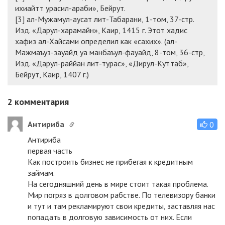
ихиайтт урасил-араби», Бейрут.
[3] ал-Мужамул-аусат лит-Табарани, 1-том, 37-стр.
Изд. «Дарул-харамайн», Каир, 1415 г. Этот хадис
хафиз ал-Хайсами определил как «сахих». (ал-
Мажмаъуз-зауайд уа манбаъул-фауайд, 8-том, 36-стр,
Изд. «Дарул-раййан лит-турас», «Дирул-Куттаб»,
Бейрут, Каир, 1407 г.)
2
комментария
Антириба
0
Антириба
первая часть
Как построить бизнес не прибегая к кредитным
займам.
На сегодняшний день в мире стоит такая проблема.
Мир погряз в долговом рабстве. По телевизору банки
и тут и там рекламируют свои кредиты, заставляя нас
попадать в долговую зависимость от них. Если