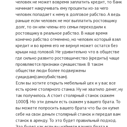
человек не может вовремя заплатить кредит, то банк
начинает накручивать ему проценты из-за чего
человек попадает к нему в долговое рабство. А ведь
раньше если человек не мог выплатить ростовщику
долг, то он или члены его семьи переходили к
ростовщику в реальное рабство. В наше время
конечно рабство отменено, но человек который взял
кредит и во время его не вернул может остатся без
крыши над головой. Не удивительно что в обществе
где сильно развито ростовщичество (кредиты) чаще
проявляются признаки сумашествия. В таком
обществе люди более подвержены
суицидам(самоубийствам).
Если вы хотите открыть мебельный цех и у вас все
есть кроме столярного станка. Ну не хватило денег, ну
так получилось. А стоит столярный станок скажем
1000$. Но эти деньги есть скажем у вашего брата. То
вы можете попросить вашего брата что бы он купил
себе на свои деньги столярный станок и передал вам
станок в аренду. То это будет правильный подход.
Это будет как если вы наймете вашего брата в