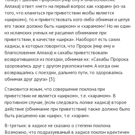
Аллаха) ответ «нет» на первый вопрос как «харам» (из-за
того, что кланяться при приветствии якобы является
«ширком»), то и приветствовать кого-либо обнимая и целуя
его также должно быть «ширком» и «харамом»! Но ни один
из исламских ученых не расценил обнимание при
приветствии, в качестве «ширка». Наоборот есть сахих
хадисы, в которых говорится, что Пророк (мир ему и
благословение Аллаха) и сахабы приветствовали
возвратившихся из поездки, обнимая их: «Сахабы Пророка
здоровались друг с другом рукопожатием. А когда они
возвращались с поездки, дальнего пути, то здоровались
обнимая друг друга» [3].
Становится ясным, что совершение поклона при
приветствии не является «ширком», т.е. «харамом». В
противном случае, (если следовать логике хадиса) второе
действие (обнимание при приветствии) также должно было
быть расценено как «ширк», т.е. «харам».
В-третьих: в хадисе не сказано о степени поклона.
Возможно, что подразуевамый в хадисе поклон идентичен