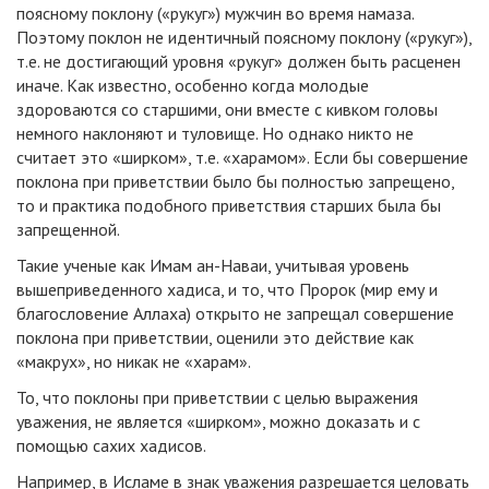
поясному поклону («рукуг») мужчин во время намаза.
Поэтому поклон не идентичный поясному поклону («рукуг»),
т.е. не достигающий уровня «рукуг» должен быть расценен
иначе. Как известно, особенно когда молодые
здороваются со старшими, они вместе с кивком головы
немного наклоняют и туловище. Но однако никто не
считает это «ширком», т.е. «харамом». Если бы совершение
поклона при приветствии было бы полностью запрещено,
то и практика подобного приветствия старших была бы
запрещенной.
Такие ученые как Имам ан-Наваи, учитывая уровень
вышеприведенного хадиса, и то, что Пророк (мир ему и
благословение Аллаха) открыто не запрещал совершение
поклона при приветствии, оценили это действие как
«макрух», но никак не «харам».
То, что поклоны при приветствии с целью выражения
уважения, не является «ширком», можно доказать и с
помощью сахих хадисов.
Например, в Исламе в знак уважения разрешается целовать