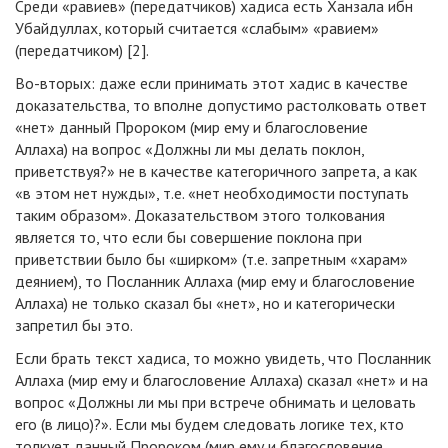
Среди «равиев» (передатчиков) хадиса есть Ханзала ибн
Убайдуллах, который считается «слабым» «равием»
(передатчиком) [2].
Во-вторых: даже если принимать этот хадис в качестве
доказательства, то вполне допустимо растолковать ответ
«нет» данный Пророком (мир ему и благословение
Аллаха) на вопрос «Должны ли мы делать поклон,
приветствуя?» не в качестве категоричного запрета, а как
«в этом нет нужды», т.е. «нет необходимости поступать
таким образом». Доказательством этого толкования
является то, что если бы совершение поклона при
приветствии было бы «ширком» (т.е. запретным «харам»
деянием), то Посланник Аллаха (мир ему и благословение
Аллаха) не только сказал бы «нет», но и категорически
запретил бы это.
Если брать текст хадиса, то можно увидеть, что Посланник
Аллаха (мир ему и благословение Аллаха) сказал «нет» и на
вопрос «Должны ли мы при встрече обнимать и целовать
его (в лицо)?». Если мы будем следовать логике тех, кто
толкует данный Пророком (мир ему и благословение