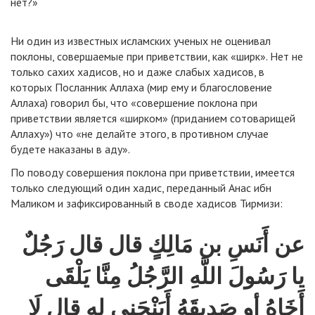
нет?»
Ни один из известных исламских ученых не оценивал
поклоны, совершаемые при приветствии, как «ширк». Нет не
только сахих хадисов, но и даже слабых хадисов, в
которых Посланник Аллаха (мир ему и благословение
Аллаха) говорил бы, что «совершение поклона при
приветствии является «ширком» (приданием сотоварищей
Аллаху») что «не делайте этого, в противном случае
будете наказаны в аду».
По поводу совершения поклона при приветствии, имеется
только следующий один хадис, переданный Анас ибн
Маликом и зафиксированный в своде хадисов Тирмизи:
عن أَنَسِ بن مَالِكٍ قال قال رَجُلٌ
يا رَسُولَ اللَّهِ الرَّجُلُ مِنَّا يَلْقَى
أَخَاهُ أو صَدِيقَهُ أَيَنْحَنِي له قال لَا