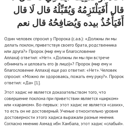
قال أَفَيَلْتَزِمُهُ وَيُقَبِّلُهُ قال لَا قال
أَفَيَأْخُذُ بيده وَيُصَافِحُهُ قال نعم
Один человек спросил у Пророка (с.а.в.): «Должны ли мы
делать поклон, приветствуя своего брата, родственника
или друга?» Пророк (мир ему и благословение
Аллаха) ответил: «Нет». «Должны ли мы при встрече
обнимать и целовать его (в лицо)»? Пророк (мир ему и
благословение Аллаха) еще раз ответил: «Нет». Человек
спросил: «Можно ли здороваясь, пожать ему руку?». Пророк
ответил: «Да» [1].
Этот хадис не является доказательством того, что
совершение поклона при приветствии является «ширком»
или «харамом». Во-первых: этот хадис не является «сахих»,
то есть он не достоверный. Ученые относительно уровня
достоверности этого хадиса выражали разные мнения.
Согласно мнению Ахмад ибн Ханбала, этот хадис «слабый».