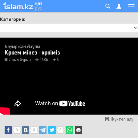
қаз
рус
Категория:
Бауыржан Әлиұлы
Көркем мінез - көркіміз
7 жыл бұрын
4686
6
Жүктеп алу
0
0
0