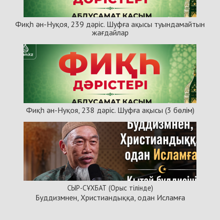
Фиқһ ән-Нуқоя, 239 дәріс. Шуфға ақысы туындамайтын
жағдайлар
Фиқһ ән-Нуқоя, 238 дәріс. Шуфға ақысы (3 бөлім)
СЫР-СҰХБАТ (Орыс тілінде)
Буддизмнен, Христиандыққа, одан Исламға