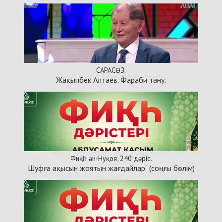
САРАСӨЗ.
Жақыпбек Алтаев. Фараби тану.
Фиқһ ән-Нуқоя, 240 дәріс.
Шуфға ақысын жоятын жағдайлар" (соңғы бөлім)