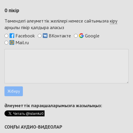
0
пікір
Төмендегі әлеуметтік желілері немесе сайтымызға
кіру
арқылы пікір қалдыра аласыз
Facebook
ВКонтакте
Google
Mail.ru
Әлеуметтік парақшаларымызға жазылыңыз:
СОҢҒЫ АУДИО-ВИДЕОЛАР