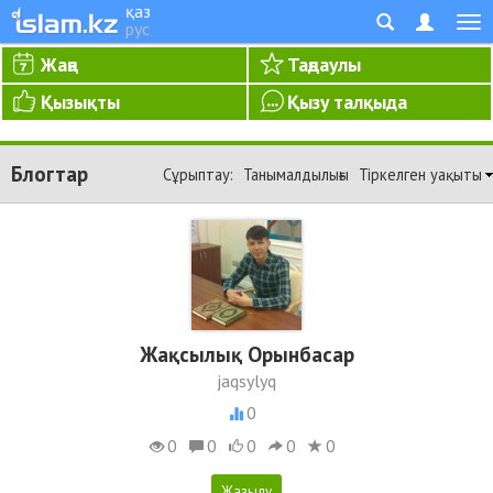
қаз
рус
Жаңа
Таңдаулы
Қызықты
Қызу талқыда
Блогтар
Сұрыптау:
Танымалдылығы
Тіркелген уақыты
Жақсылық Орынбасар
jaqsylyq
0
0
0
0
0
0