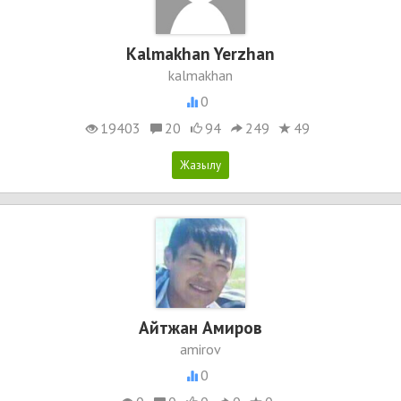
Kalmakhan Yerzhan
kalmakhan
0
19403
20
94
249
49
Айтжан Амиров
amirov
0