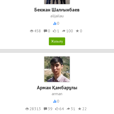
Бекжан Шалғынбаев
alijailau
0
458
0
1
100
0
Арман Қамбарұлы
arman
0
28313
39
64
31
22