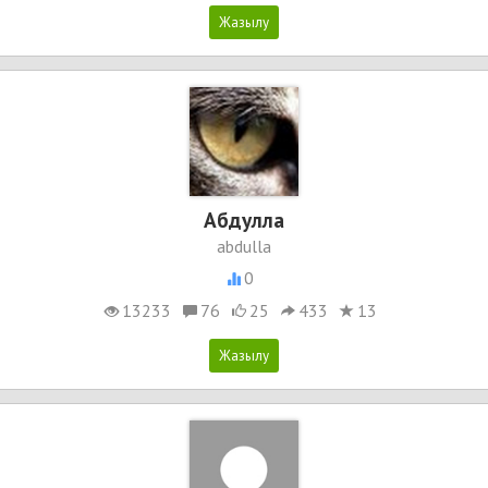
Абдулла
abdulla
0
13233
76
25
433
13