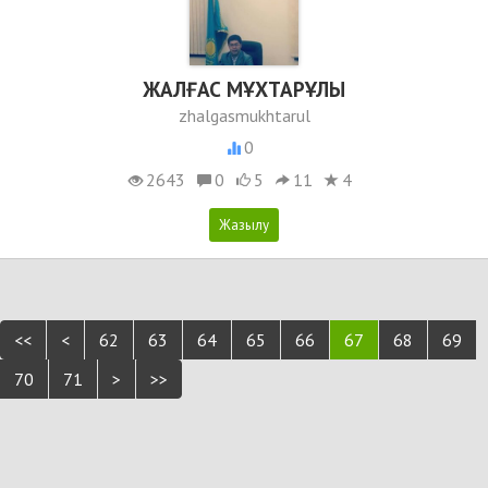
ЖАЛҒАС МҰХТАРҰЛЫ
zhalgasmukhtarul
0
2643
0
5
11
4
<<
<
62
63
64
65
66
67
68
69
70
71
>
>>