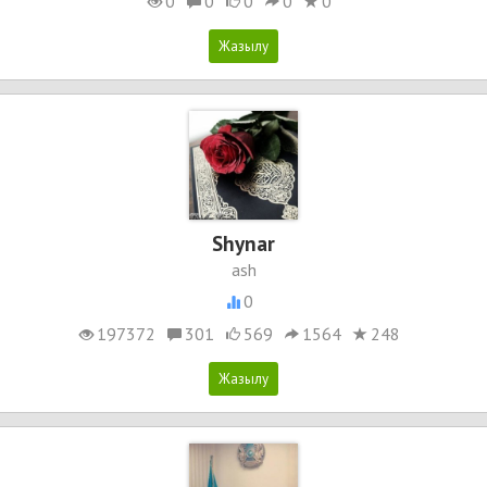
0
0
0
0
0
Shynar
ash
0
197372
301
569
1564
248