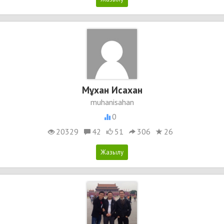
Мұхан Исахан
muhanisahan
0
20329
42
51
306
26