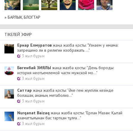
» БАРЛЫҚ БЛОГТАР
ТІКЕЛЕЙ ЭФИР
Ернар Елмуратов
жаңа жазба қосты: "Узнаем у имама:
запрещено ли в религии изображать ..."
3 жыл бұрын
Бөгенбай ЗИЯЛЫ
жаңа жазба қосты: "День бороды:
история неотъемлемой части мужской мо..."
3 жыл бұрын
Cаттар
жаңа жазба қосты: "Әке гені жүктілік кезінде
болашақ ананың метаболиз..."
3 жыл бұрын
Nurqanat Baizaq
жаңа жазба қосты: "Ерлан Мазан: Қытай
азаматтығынан бас тартқан тұлға..."
3 жыл бұрын