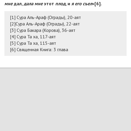
мне
дал,
дала мне
этот
плод
, и
я его съел
»[6].
[1] Сура Аль-Араф (Ограды), 20-аят
[2]Сура Аль-Араф (Ограды), 22-аят
[3] Сура Бакара (Корова), 36-аят
[4] Сура Та ха, 117-аят
[5] Сура Та ха, 115-аят
[6] Священная Книга: 3 глава