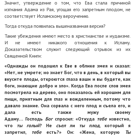
Значит, утверждение о том, что Ева стала причиной
изгнания Адама из Рая, угощая его запретным плодом, не
соответствует Исламскому вероучению.
Тогда откуда появилась вышеназванная версия?
Такие убеждения имеют место в христианстве и иудаизме.
И не имеют никакого отношения к Исламу.
Доказательством служит следующий отрывок из их
Священной Книги:
«Однажды он подошел к Еве в облике змея и сказал:
«Нет, не умрете; но знает Бог, что в день, в который вы
вкусите плоды, откроются глаза ваши и вы будете, как
боги, знающие добро и зло». Когда Ева после слов зме
я
посмотрела на дерево, оно показалось ей хорошим для
пищи, приятным для глаз и вожделенным, потому что
давало знание. Она сорвала с него плод и съела его, и
дала есть также мужу своему
Адаму… Господь
Бог
спросил: «Откуда
тебе
известно,
что
ты голый
? Не
съел
ли
ты плод
, который я
запретил,
тебе
есть?» Он: «Жена, которую
Ты