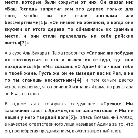
места, которые были сокрыты от них. Он сказал им:
«Ваш Господь запретил вам это дерево только для
того, чтобы вы не стали ангелами или
бессмертными[1]». «Он низвел их обманом, и когда они
вкусили от этого дерева, то обнажились их срамные
места, и они стали прилеплять на себя райские
листья[2]».
А в суре Аль-Бакара и Та ха говорится:
«Сатана же побудил
их споткнуться о его и вывел их оттуда, где они
находились[3]». «Мы сказали: «О Адам! Это - враг тебе
и твоей жене. Пусть же он не выведет вас из Рая, а не
то ты станешь несчастным»[4],
и тем самым дается
ясное пояснение, что причиной изгнания Адама из рая стала
не Ева, а сатана.
В одном аяте говорится следующее:
«Прежде Мы
заключили завет с Адамом, но он запамятовал, и Мы не
нашли у него твердой воли[5]»,
здесь Всевышний Аллах,
в качестве ответственного лица называет Адама за то, что
он, пренебрегая предписанием, вкусил запретный плод.