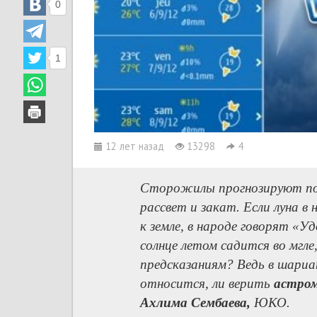
0
1
12 лет назад
13298
4
Сторожилы прогнозируют погод
рассвет и закат. Если луна в
к земле, в народе говорят «У
солнце летом садится во мгл
предсказаниям? Ведь в шариа
относится, ли верить
астро
Ахлима Сембаева,
ЮКО.