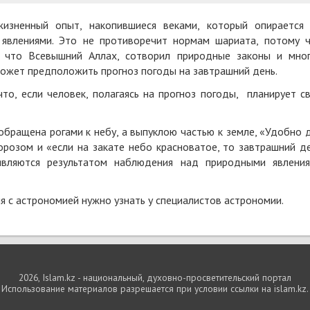
жизненный опыт, накопившиеся веками, который опирается
явлениями. Это не противоречит нормам шариата, потому 
 что Всевышний Аллах, сотворил природные законы и мно
 может предположить прогноз погоды на завтрашний день.
то, если человек, полагаясь на прогноз погоды, планирует с
 обращена рогами к небу, а выпуклою частью к земле, «Удобно 
орозом и «если на закате небо красноватое, то завтрашний д
являются результатом наблюдения над природными явлени
я с астрономией нужно узнать у специалистов астрономии.
2026, Islam.kz - национальный, духовно-просветительский портал
Использование материалов разрешается при условии ссылки на islam.kz.