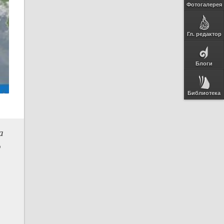
Фотогалерея
Гл. редактор
Блоги
Библиотека
а
ю