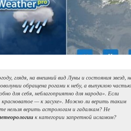
у, глядя, на внешний вид Луны и состояния звезд, н
 новолунии обращена рогами к небу, а выпуклою часть
добно для себя, неблагоприятно для народа». Если
е, красноватое — к засухе». Можно ли верить таким
те нельзя верить астрологам и гадалкам? Не
метеорологии
к категории запретной исламом?