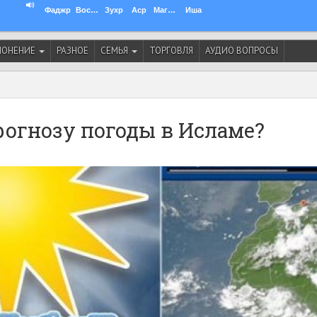
Фаджр
Восход
Зухр
Аср
Магриб
Иша
ЛОНЕНИЕ
РАЗНОЕ
СЕМЬЯ
ТОРГОВЛЯ
АУДИО ВОПРОСЫ
огнозу погоды в Исламе?