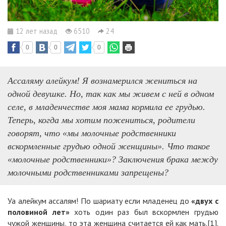
12 лет назад
6510
24
0
0
0
Асс
аляму алейкум
! Я вознамерился жениться на
одной девушке. Но, так как мы живем с ней в одном
селе, в младенчестве моя мама кормила ее грудью.
Теперь, когда мы хотим пожениться, родители
говорят, что «мы молочные родственники
вскормленные грудью одной женщины». Что такое
«молочные родственники»?
З
аключения брака между
молочными родственниками запрещены?
Уа алейкум ассалям! По шариату если младенец до
«двух с
половиной лет»
хоть один раз был вскормлен грудью
чужой женщины, то эта женщина считается ей как мать.[1].