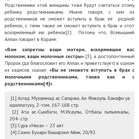
Родственники этой женщины тоже будут считаться этому
ребенку родственниками. Иначе говоря, с кем из
родственников не сможет вступить в брак её родной
ребенок, с теми также не сможет вступить в брак и этот
вскормленный ею ребенок[2] . Потому что, Всевышний
Аллах говорит в Коране:
«Вам запретны ваши матери, вскормившие вас
молоком, ваши молочные сестры»
[3], а достопочтенный
Пророк (да благословит его Аллах и приветствует) в одном
из хадисов сказал:
«Вы не сможете вступать в брак с
молочными родственниками, также как и с
родственниками[4]»
.
[1] Асгад Мухаммад ас Сагиржи, Ал Фикхуль Ханафи уа
адиллатуху, 2-том, 167-168 стр.
[2] Ата ас-Сынбати, М.Исаулы, Отбасы гылымхалы,
204- стр.
[3] Сура «Ниса» – 23 аят.
[4] Сахих Бухари бишархил Айни, 20/92.