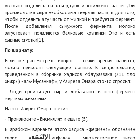
условно поделить на «твердую» и «жидкую» части. Для
производства сыра необходима твердая часть, и для того,
чтобы отделить эту часть от жидкой и требуется фермент.
После добавления сычужного фермента молоко
загустевает, появляются белковые крупинки. Это и есть
сырные сгустки[1].
По шариату
:
Если же рассмотреть вопрос с точки зрения шариата,
можно привести следующие данные. В свидетельстве,
приведенном в сборнике хадисов Абдураззака (211 г.до
хижры) «аль-Мусаннаф», у Азирета Омара кто-то спросил:
- Люди производят сыр и добавляют в него фермент
мертвых животных.
На что Азирет Омар ответил:
- Произносите «Бисмилля» и ешьте [5].
В арабском варианте этого хадиса «фермент» обозначен
الإِنْفَحَة
слово «
-инфаха» , множественное число