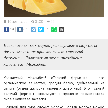
10 лет назад
8188
22
0
0
0
В составе многих сыров, реализуемые в торговых
домах, магазинах присутствует «телячий
фермент». Является ли этот ингредиент
халяльным? Махамбет
Уважаемый Махамбет! «Телячий фермент» - это
органическое вещество, сродни белку, добываемый из
сычуга (отдел желудка жвачных животных). Этот самый
телячий фермент используют в процессе производства
сыра в качестве закваски.
Основой для сыра служит молоко. Состав молока можно