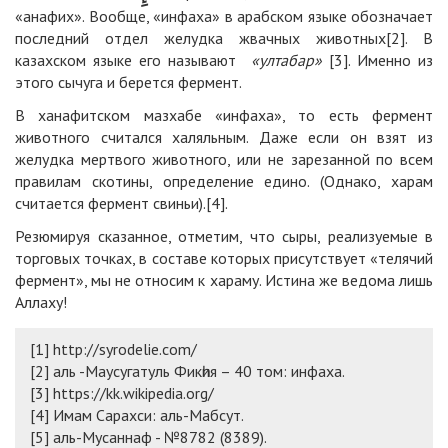
«анафих». Вообще, «инфаха» в арабском языке обозначает
последний отдел желудка жвачных животных[2]. В
казахском языке его называют
«
у
лтабар»
[3]. Именно из
этого сычуга и берется фермент.
В ханафитском мазхабе «инфаха», то есть фермент
животного считался халяльным. Даже если он взят из
желудка мертвого животного, или не зарезанной по всем
правилам скотины, определение едино.
(
Однако, харам
считается фермент свиньи
)
.[4].
Резюмируя сказанное, отметим, что сыры, реализуемые в
торговых точках, в составе которых присутствует
«
телячий
фермент
»
, мы не относим к хараму. Истина же ведома лишь
Аллаху!
[1] http://syrodelie.com/
[2]
аль -Маусугатуль Фикһия – 40 том: инфаха.
[3]
https://kk.wikipedia.org/
[4]
Имам Сарахси: аль-Мабсут.
[5]
аль-Мусаннаф - №8782 (8389).