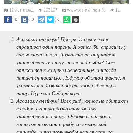
12 лет назад
103107
www.pro-fishing.info
11
0
0
0
Ассаламу алейкум! Про рыбу сом у меня
спрашивал один парень. Я хотел бы спросить у
вас насчет этого. Дозволено ли шариатом
употреблять в пищу этот вид рыбы? Сом
относится к хищным животным, и иногда
питается падалью. Подумав об этом факте, я
усомнился в дозволенности употребления в
пищу. Нуржан Садирбекулы
Ассаламу алейкум! Всех рыб, которые обитают
в водах, считаю дозволенными для
употребления в пищу. Однако есть люди,
которые называют рыбу сом «морской
свинкой», и поэтому якобы нельзя есть ее.