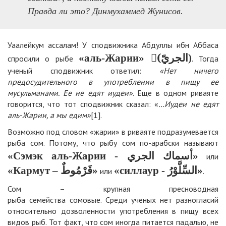
Правда ли это? Динмухаммед Жунисов.
Уаалейкум ассалам! У сподвижника Абдуллы ибн Аббаса
«аль-Жарии» (ّالجريّ)
спросили о рыбе
. Тогда
ученый сподвижник ответил:
«Нет ничего
предосудительного в употреблении в пищу ее
мусульманами. Ее не едят иудеи»
. Еще в одном риваяте
говорится, что тот сподвижник сказал: «
…Иудеи не едят
аль-Жарии, а мы едим»
[1].
Возможно под словом «жарии» в риваяте подразумевается
рыба сом. Потому, что рыбу сом по-арабски называют
«Сэмэк аль-Жарии - أسماك الجري»
или
«силлаур - السِّلَّوْرُ»
«Кармут – قَرْمُوطٌ»
или
.
Сом – крупная пресноводная
рыба
семейства
сомовые
. Среди ученых нет разногласий
относительно дозволенности употребления в пищу всех
видов рыб. Тот факт, что сом иногда питается падалью, не