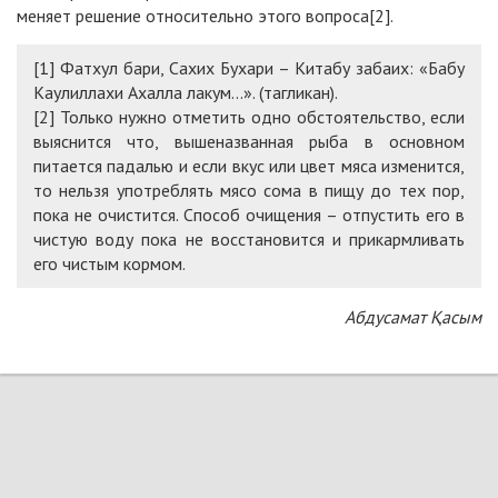
меняет решение относительно этого вопроса[2].
[1] Фатхул бари, Сахих Бухари – Китабу забаих: «Бабу
Каулиллахи Ахалла лакум...». (тагликан).
[2] Только нужно отметить одно обстоятельство, если
выяснится что, вышеназванная рыба в основном
питается падалью и если вкус или цвет мяса изменится,
то нельзя употреблять мясо сома в пищу до тех пор,
пока не очистится. Способ очищения – отпустить его в
чистую воду пока не восстановится и прикармливать
его чистым кормом.
Абдусамат Қасым