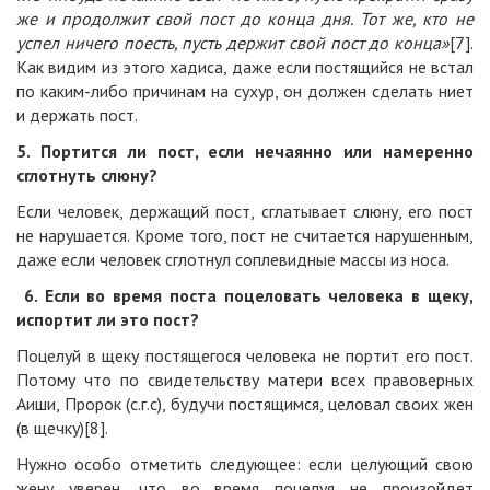
же и продолжит свой пост до конца дня. Тот же, кто не
успел ничего поесть, пусть держит свой пост до конца»
[7].
Как видим из этого хадиса, даже если постящийся не встал
по каким-либо причинам на сухур, он должен сделать ниет
и держать пост.
5.
Портится ли пост, если нечаянно или намеренно
сглотнуть слюну?
Если человек, держащий пост, сглатывает слюну, его пост
не нарушается. Кроме того, пост не считается нарушенным,
даже если человек сглотнул соплевидные массы из носа.
6.
Если во время поста поцеловать человека в щеку,
испортит ли это пост?
Поцелуй в щеку постящегося человека не портит его пост.
Потому что по свидетельству матери всех правоверных
Аиши, Пророк (с.г.с), будучи постящимся, целовал своих жен
(в щечку)[8].
Нужно особо отметить следующее: если целующий свою
жену уверен, что во время поцелуя не произойдет