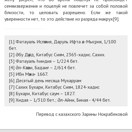
семяизвержения и поцелуй не повлечет за собой половой
близости, то целовать разрешено. Если же такой
уверенности нет, то это действие из разряда макрух[9].
[1] Фатауаль Исләмия, Даруль Ифта әл-Мысрия, 1/100
бет.
[2]
Әбу Дәуід, Китабус Сиям, 2365-хадис. Сахих.
[3]
Фатауаль Һиндия – 1/224 бет.
[4]
Әл-Кәсәни, Бадаиғ – 2/614 бет.
[5]
Ибн Мәжә – 1667.
[6]
Десятый день месяца Мухаррам
[7]
Сахих Бухари, Китабус Сиям, 1824-хадис
[8]
Бухари, Китабус саум – 1827.
[9]
Хидая – 1/310 бет.; Әл-Айни, Биная - 4/44 бет.
Перевод с казахского Зарины Нокрабековой