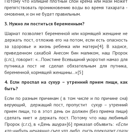
Потому что излишне плотный слой крема или мази может
препятствовать проникновению воды во время тахарата -
омовения, и он не будет правильным.
3.
Нужно ли поститься беременным?
Шариат позволяет беременной или кормящей женщине не
держать пост, отложив его на потом, если есть опасность
за здоровье и жизнь ребенка или матери[4]. В хадисе,
приведенном сахабой Анесом бин маликом, наш Пророк
(с.гс.), говорит: «…Поистине Всевышний укоротил намаз для
путника,а пост не сделал обязательным для путника,
беременной, кормящей женщины…»[5]
4.
Если проспал на сухур – утренний прием пищи, как
быть?
Если по разным причинам ( в том числе и по причине сна)
верующий, держащий пост, пропустит сухур – утренний
прием пищи, то в этот день он должен (без приема пищи)
сделать ниет и держать пост. Потому что наш любимый
Пророк (с.г.с), в «День ашура»[6] приказал объявить:
«Если
кто-нибудь нечаянно съел что либо, пусть прекратит сразу