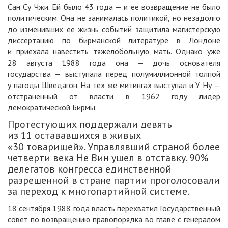
Сан Су Чжи. Ей было 43 года — и ее возвращение не было
политическим. Она не занималась политикой, но незадолго
до изменивших ее жизнь событий защитила магистерскую
диссертацию по бирманской литературе в Лондоне
и приехала навестить тяжелобольную мать. Однако уже
28 августа 1988 года она — дочь основателя
государства — выступала перед полумиллионной толпой
у пагоды Шведагон. На тех же митингах выступал и У Ну —
отстраненный от власти в 1962 году лидер
демократической Бирмы.
Протестующих поддержали девять
из 11 остававшихся в живых
«30 товарищей». Управлявший страной более
четверти века Не Вин ушел в отставку. 90%
делегатов конгресса единственной
разрешенной в стране партии проголосовали
за переход к многопартийной системе.
18 сентября 1988 года власть перехватил Государственный
совет по возвращению правопорядка во главе с генералом