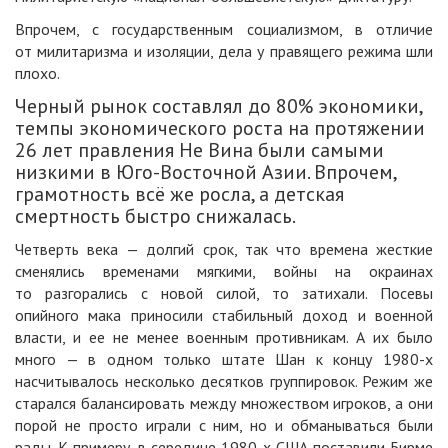
Впрочем, с государственным социализмом, в отличие
от милитаризма и изоляции, дела у правящего режима шли
плохо.
Черный рынок составлял до 80% экономики,
темпы экономического роста на протяжении
26 лет правления Не Вина были самыми
низкими в Юго-Восточной Азии. Впрочем,
грамотность всё же росла, а детская
смертность быстро снижалась.
Четверть века — долгий срок, так что времена жесткие
сменялись временами мягкими, войны на окраинах
то разгорались с новой силой, то затихали. Посевы
опийного мака приносили стабильный доход и военной
власти, и ее не менее военным противникам. А их было
много — в одном только штате Шан к концу 1980-х
насчитывалось несколько десятков группировок. Режим же
старался балансировать между множеством игроков, а они
порой не просто играли с ним, но и обманываться были
рады. К примеру, в середине 1980-х США поставили Бирме