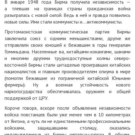
В январе 1948 года Бирма получила независимость —
а тлевшая на границах страны гражданская война
разыгралась с новой силой. Ведь в ней и правда появились
новые силы. Ими стали коммунисты и… антикоммунисты.
Протомаоистская коммунистическая партия Бирмы
заключила союз с одними меньшинствами, другие же
отправляли своих юношей к бежавшим в горы генералам
Гоминьдана. Населенные ва, китайцами-кокангами, шанами
и многими другими труднодоступные холмы северо-
восточной Бирмы стали цитаделью проигравших китайских
националистов и главным производителем опиума в мире
(помогли бежавшие из пограничной китайской Юньнани
фермеры). Ну а военная устойчивость нового
наркогосударства обеспечивалась оружием и общей
поддержкой от ЦРУ.
Короче говоря, вскоре после объявления независимости
войска повстанцев были уже менее чем в 10 километрах
от Янгона, а чуть ли не единственными профессиональными
войсками, защищавшими столицу, оказались
недовыведенные из Бирмы непальцы-гуркхи. В общем,