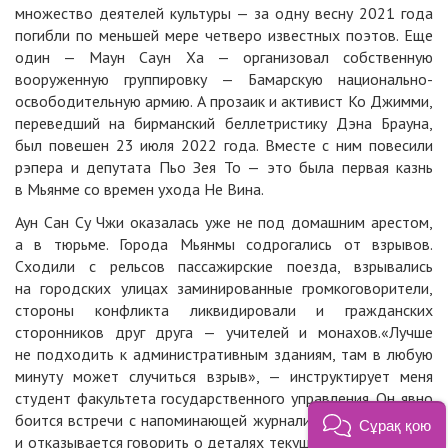
множество деятелей культуры — за одну весну 2021 года
погибли по меньшей мере четверо известных поэтов. Еще
один — Маун Саун Ха — организовал собственную
вооруженную группировку — Бамарскую национально-
освободительную армию. А прозаик и активист Ко Джимми,
переведший на бирманский беллетристику Дэна Брауна,
был повешен 23 июля 2022 года. Вместе с ним повесили
рэпера и депутата Пьо Зея То — это была первая казнь
в Мьянме со времен ухода Не Вина.
Аун Сан Су Чжи оказалась уже не под домашним арестом,
а в тюрьме. Города Мьянмы содрогались от взрывов.
Сходили с рельсов пассажирские поезда, взрывались
на городских улицах заминированные громкоговорители,
стороны конфликта ликвидировали и гражданских
сторонников друг друга — учителей и монахов.«Лучше
не подходить к административным зданиям, там в любую
минуту может случиться взрыв», — инструктирует меня
студент факультета государственного управления. Он явно
боится встречи с напоминающей журналистку иностранкой
Сұрақ қою
и отказывается говорить о деталях текущей ситуации, зато