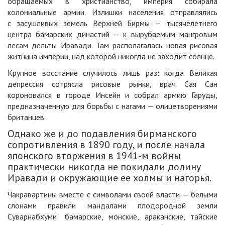
обращаемых в христианство, империя собирала
колониальные армии. Излишки населения отправлялись
с засушливых земель Верхней Бирмы — тысячелетнего
центра бамарских династий — к вырубаемым мангровым
лесам дельты Иравади. Там располагалась новая рисовая
житница империи, над которой никогда не заходит солнце.
Крупное восстание случилось лишь раз: когда Великая
депрессия сотрясла рисовые рынки, врач Сая Сан
короновался в городе Инсейн и собрал армию Гаруды,
предназначенную для борьбы с нагами — олицетворениями
британцев.
Однако же и до подавления бирманского
сопротивления в 1890 году, и после начала
японского вторжения в 1941-м войны
практически никогда не покидали долину
Иравади и окружающие ее холмы и нагорья.
Чакравартины вместе с символами своей власти — белыми
слонами правили мандалами плодородной земли
Суварнабхуми: бамарские, монские, араканские, тайские