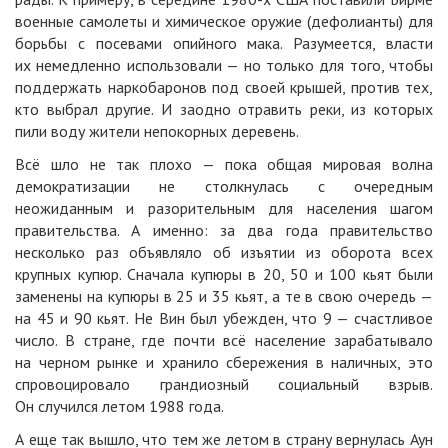
военные самолеты и химическое оружие (дефолианты) для
борьбы с посевами опийного мака. Разумеется, власти
их немедленно использовали — но только для того, чтобы
поддержать наркобаронов под своей крышей, против тех,
кто выбрал другие. И заодно отравить реки, из которых
пили воду жители непокорных деревень.
Всё шло не так плохо — пока общая мировая волна
демократизации не столкнулась с очередным
неожиданным и разорительным для населения шагом
правительства. А именно: за два года правительство
несколько раз объявляло об изъятии из оборота всех
крупных купюр. Сначала купюры в 20, 50 и 100 кьят были
заменены на купюры в 25 и 35 кьят, а те в свою очередь —
на 45 и 90 кьят. Не Вин был убежден, что 9 — счастливое
число. В стране, где почти всё население зарабатывало
на черном рынке и хранило сбережения в наличных, это
спровоцировало грандиозный социальный взрыв.
Он случился летом 1988 года.
А еще так вышло, что тем же летом в страну вернулась Аун