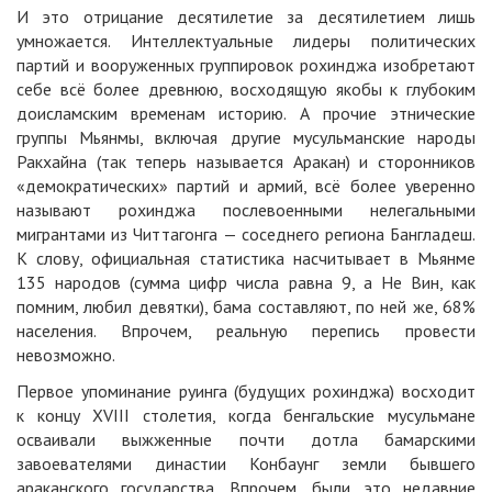
И это отрицание десятилетие за десятилетием лишь
умножается. Интеллектуальные лидеры политических
партий и вооруженных группировок рохинджа изобретают
себе всё более древнюю, восходящую якобы к глубоким
доисламским временам историю. А прочие этнические
группы Мьянмы, включая другие мусульманские народы
Ракхайна (так теперь называется Аракан) и сторонников
«демократических» партий и армий, всё более уверенно
называют рохинджа послевоенными нелегальными
мигрантами из Читтагонга — соседнего региона Бангладеш.
К слову, официальная статистика насчитывает в Мьянме
135 народов (сумма цифр числа равна 9, а Не Вин, как
помним, любил девятки), бама составляют, по ней же, 68%
населения. Впрочем, реальную перепись провести
невозможно.
Первое упоминание руинга (будущих рохинджа) восходит
к концу XVIII столетия, когда бенгальские мусульмане
осваивали выжженные почти дотла бамарскими
завоевателями династии Конбаунг земли бывшего
араканского государства. Впрочем, были это недавние