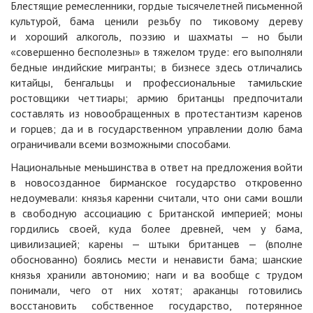
Блестящие ремесленники, гордые тысячелетней письменной
культурой, бама ценили резьбу по тиковому дереву
и хороший алкоголь, поэзию и шахматы — но были
«совершенно бесполезны» в тяжелом труде: его выполняли
бедные индийские мигранты; в бизнесе здесь отличались
китайцы, бенгальцы и профессиональные тамильские
ростовщики четтиары; армию британцы предпочитали
составлять из новообращенных в протестантизм каренов
и горцев; да и в государственном управлении долю бама
ограничивали всеми возможными способами.
Национальные меньшинства в ответ на предложения войти
в новосозданное бирманское государство откровенно
недоумевали: князья каренни считали, что они сами вошли
в свободную ассоциацию с Британской империей; моны
гордились своей, куда более древней, чем у бама,
цивилизацией; карены — штыки британцев — (вполне
обоснованно) боялись мести и ненависти бама; шанские
князья хранили автономию; наги и ва вообще с трудом
понимали, чего от них хотят; араканцы готовились
восстановить собственное государство, потерянное