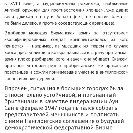
в XVIII веке; а муджахиддины рохинджа, снабженные
Англией оружием для противостояния японцам, уже давно
вели джихад на пути Аллаха (нет, не против бама —
те были далеко, а против соседствующих араканцев).
Вдобавок молодая бирманская армия за отсутствием
квалифицированных солдат комплектовалась из кого
придется — например, из ушедших из тюрем по случаю
хаоса преступников; а возвращавшаяся в страну британская
армия плохо разбирала, кого и зачем она убивает. Скажем,
британцы устроили резню пробританских же араканских
повстанцев и сожгли принимавшие участие в антияпонском
сопротивлении деревни.
Впрочем, ситуация в больших городах была
относительно устойчивой, и признанный
британцами в качестве лидера нации Аун
Сан в феврале 1947 года пытался собрать
представителей меньшинств и подписать
с ними Панглонгские соглашения о будущей
демократической федеративной Бирме.