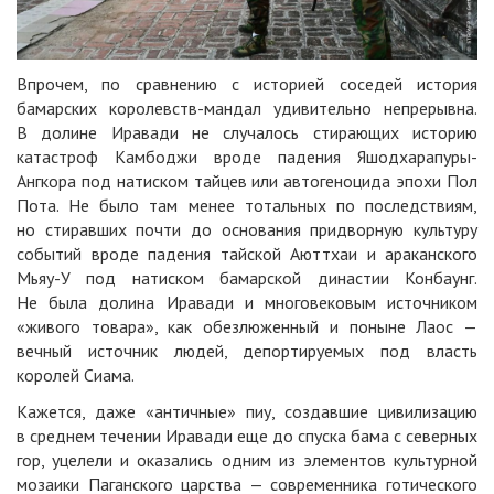
Впрочем, по сравнению с историей соседей история
бамарских королевств-мандал удивительно непрерывна.
В долине Иравади не случалось стирающих историю
катастроф Камбоджи вроде падения Яшодхарапуры-
Ангкора под натиском тайцев или автогеноцида эпохи Пол
Пота. Не было там менее тотальных по последствиям,
но стиравших почти до основания придворную культуру
событий вроде падения тайской Аюттхаи и араканского
Мьяу-У под натиском бамарской династии Конбаунг.
Не была долина Иравади и многовековым источником
«живого товара», как обезлюженный и поныне Лаос —
вечный источник людей, депортируемых под власть
королей Сиама.
Кажется, даже «античные» пиу, создавшие цивилизацию
в среднем течении Иравади еще до спуска бама с северных
гор, уцелели и оказались одним из элементов культурной
мозаики Паганского царства — современника готического