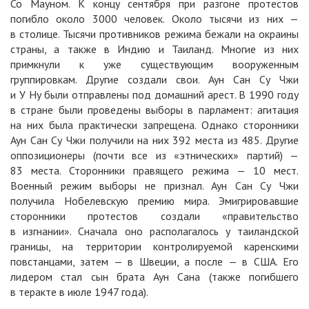
Со Мауном. К концу сентября при разгоне протестов
погибло около 3000 человек. Около тысячи из них —
в столице. Тысячи противников режима бежали на окраины
страны, а также в Индию и Таиланд. Многие из них
примкнули к уже существующим вооруженным
группировкам. Другие создали свои. Аун Сан Су Чжи
и У Ну были отправлены под домашний арест. В 1990 году
в стране были проведены выборы в парламент: агитация
на них была практически запрещена. Однако сторонники
Аун Сан Су Чжи получили на них 392 места из 485. Другие
оппозиционеры (почти все из «этнических» партий) —
83 места. Сторонники правящего режима — 10 мест.
Военный режим выборы не признал. Аун Сан Су Чжи
получила Нобелевскую премию мира. Эмигрировавшие
сторонники протестов создали «правительство
в изгнании». Сначала оно располагалось у таиландской
границы, на территории контролируемой каренскими
повстанцами, затем — в Швеции, а после — в США. Его
лидером стал сын брата Аун Сана (также погибшего
в теракте в июле 1947 года).