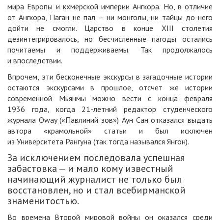
мира Европы и кхмерской империи Ангкора. Но, в отличие
от Ангкора, Паган не пал — ни монголы, ни тайцы до него
дойти не смогли. Царство в конце XIII столетия
дезинтегрировалось, но бесчисленные пагоды остались
почитаемы и поддерживаемы. Так продолжалось
и впоследствии.
Впрочем, эти бесконечные экскурсы в загадочные истории
остаются экскурсами в прошлое, отсчет же истории
современной Мьянмы можно вести с конца февраля
1936 года, когда 21-летний редактор студенческого
журнала Oway («Павлиний зов») Аун Сан отказался выдать
автора «крамольной» статьи и был исключен
из Университета Рангуна (так тогда назывался Янгон).
За исключением последовала успешная
забастовка — и мало кому известный
начинающий журналист не только был
восстановлен, но и стал всебирманской
знаменитостью
.
Во времена Второй мировой войны он оказался среди