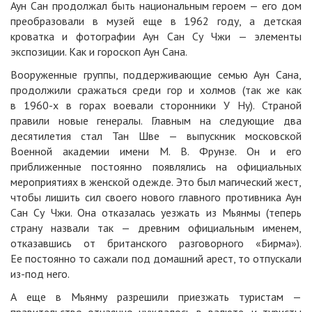
Аун Сан продолжал быть национальным героем — его дом
преобразовали в музей еще в 1962 году, а детская
кроватка и фотографии Аун Сан Су Чжи — элементы
экспозиции. Как и гороскоп Аун Сана.
Вооруженные группы, поддерживающие семью Аун Сана,
продолжили сражаться среди гор и холмов (так же как
в 1960-х в горах воевали сторонники У Ну). Страной
правили новые генералы. Главным на следующие два
десятилетия стал Тан Шве — выпускник московской
Военной академии имени М. В. Фрунзе. Он и его
приближенные постоянно появлялись на официальных
мероприятиях в женской одежде. Это был магический жест,
чтобы лишить сил своего нового главного противника Аун
Сан Су Чжи. Она отказалась уезжать из Мьянмы (теперь
страну назвали так — древним официальным именем,
отказавшись от британского разговорного «Бирма»).
Ее постоянно то сажали под домашний арест, то отпускали
из-под него.
А еще в Мьянму разрешили приезжать туристам —
правительство отчаянно нуждалось в валюте, и туристы