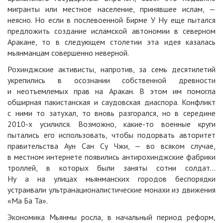
мигранты или местное население, принявшее ислам, —
неясно. Но если в послевоенной Бирме У Ну еще пытался
предложить создание исламской автономии в северном
Аракане, то в следующем столетии эта идея казалась
мьянманцам совершенно неверной.
Рохинджские активисты, напротив, за семь десятилетий
укрепились в осознании собственной древности
и неотъемлемых прав на Аракан. В этом им помогла
обширная пакистанская и саудовская диаспора. Конфликт
с ними то затухал, то вновь разгорался, но в середине
2010-х усилился. Возможно, какие-то военные круги
пытались его использовать, чтобы подорвать авторитет
правительства Аун Сан Су Чжи, — во всяком случае,
в местном интернете появились антирохинджские фабрики
троллей, в которых были заняты сотни солдат…
Ну а на улицах мьянманских городов беспорядки
устраивали ультранационалистические монахи из движения
«Ма Ба Та».
Экономика Мьянмы росла, в начальный период реформ,