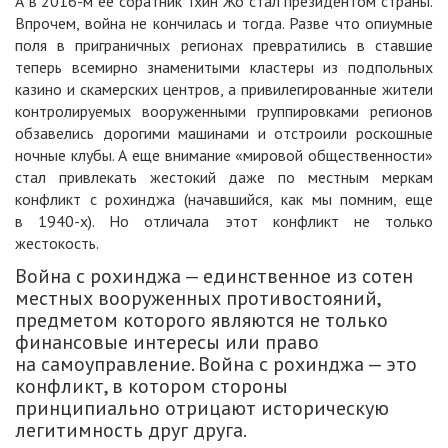
А в 2016-м ее соратник Тхин Жо стал президентом страны.
Впрочем, война не кончилась и тогда. Разве что опиумные
поля в приграничных регионах превратились в ставшие
теперь всемирно знаменитыми кластеры из подпольных
казино и скамерских центров, а привилегированные жители
контролируемых вооруженными группировками регионов
обзавелись дорогими машинами и отстроили роскошные
ночные клубы. А еще внимание «мировой общественности»
стал привлекать жестокий даже по местным меркам
конфликт с рохинджа (начавшийся, как мы помним, еще
в 1940-х). Но отличала этот конфликт не только
жестокость.
Война с рохинджа — единственное из сотен
местных вооруженных противостояний,
предметом которого являются не только
финансовые интересы или право
на самоуправление. Война с рохинджа — это
конфликт, в котором стороны
принципиально отрицают историческую
легитимность друг друга.