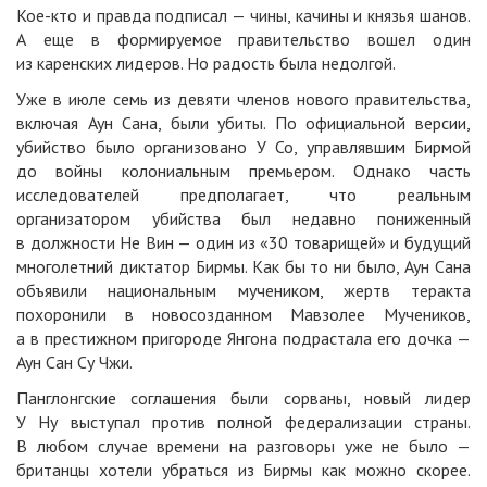
Кое-кто и правда подписал — чины, качины и князья шанов.
А еще в формируемое правительство вошел один
из каренских лидеров. Но радость была недолгой.
Уже в июле семь из девяти членов нового правительства,
включая Аун Сана, были убиты. По официальной версии,
убийство было организовано У Со, управлявшим Бирмой
до войны колониальным премьером. Однако часть
исследователей предполагает, что реальным
организатором убийства был недавно пониженный
в должности Не Вин — один из «30 товарищей» и будущий
многолетний диктатор Бирмы. Как бы то ни было, Аун Сана
объявили национальным мучеником, жертв теракта
похоронили в новосозданном Мавзолее Мучеников,
а в престижном пригороде Янгона подрастала его дочка —
Аун Сан Су Чжи.
Панглонгские соглашения были сорваны, новый лидер
У Ну выступал против полной федерализации страны.
В любом случае времени на разговоры уже не было —
британцы хотели убраться из Бирмы как можно скорее.