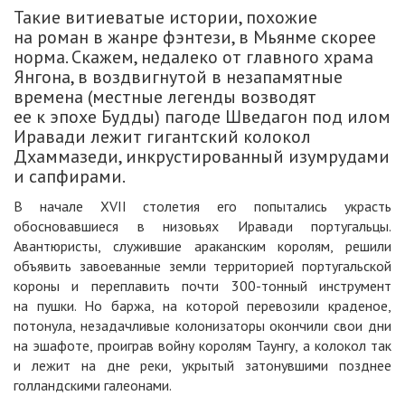
Такие витиеватые истории, похожие
на роман в жанре фэнтези, в Мьянме скорее
норма. Скажем, недалеко от главного храма
Янгона, в воздвигнутой в незапамятные
времена (местные легенды возводят
ее к эпохе Будды) пагоде Шведагон под илом
Иравади лежит гигантский колокол
Дхаммазеди, инкрустированный изумрудами
и сапфирами.
В начале XVII столетия его попытались украсть
обосновавшиеся в низовьях Иравади португальцы.
Авантюристы, служившие араканским королям, решили
объявить завоеванные земли территорией португальской
короны и переплавить почти 300-тонный инструмент
на пушки. Но баржа, на которой перевозили краденое,
потонула, незадачливые колонизаторы окончили свои дни
на эшафоте, проиграв войну королям Таунгу, а колокол так
и лежит на дне реки, укрытый затонувшими позднее
голландскими галеонами.