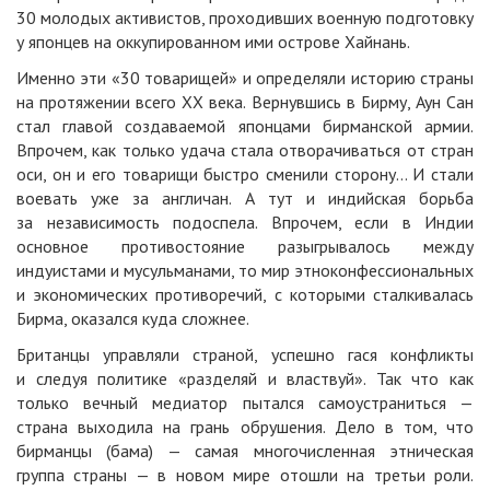
30 молодых активистов, проходивших военную подготовку
у японцев на оккупированном ими острове Хайнань.
Именно эти «30 товарищей» и определяли историю страны
на протяжении всего ХХ века. Вернувшись в Бирму, Аун Сан
стал главой создаваемой японцами бирманской армии.
Впрочем, как только удача стала отворачиваться от стран
оси, он и его товарищи быстро сменили сторону… И стали
воевать уже за англичан. А тут и индийская борьба
за независимость подоспела. Впрочем, если в Индии
основное противостояние разыгрывалось между
индуистами и мусульманами, то мир этноконфессиональных
и экономических противоречий, с которыми сталкивалась
Бирма, оказался куда сложнее.
Британцы управляли страной, успешно гася конфликты
и следуя политике «разделяй и властвуй». Так что как
только вечный медиатор пытался самоустраниться —
страна выходила на грань обрушения. Дело в том, что
бирманцы (бама) — самая многочисленная этническая
группа страны — в новом мире отошли на третьи роли.