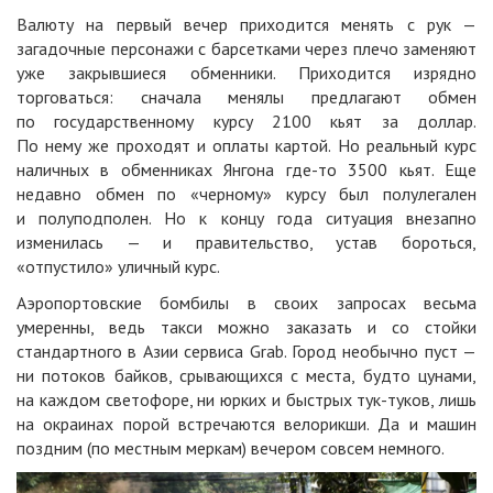
Валюту на первый вечер приходится менять с рук —
загадочные персонажи с барсетками через плечо заменяют
уже закрывшиеся обменники. Приходится изрядно
торговаться: сначала менялы предлагают обмен
по государственному курсу 2100 кьят за доллар.
По нему же проходят и оплаты картой. Но реальный курс
наличных в обменниках Янгона где-то 3500 кьят. Еще
недавно обмен по «черному» курсу был полулегален
и полуподполен. Но к концу года ситуация внезапно
изменилась — и правительство, устав бороться,
«отпустило» уличный курс.
Аэропортовские бомбилы в своих запросах весьма
умеренны, ведь такси можно заказать и со стойки
стандартного в Азии сервиса Grab. Город необычно пуст —
ни потоков байков, срывающихся с места, будто цунами,
на каждом светофоре, ни юрких и быстрых тук-туков, лишь
на окраинах порой встречаются велорикши. Да и машин
поздним (по местным меркам) вечером совсем немного.