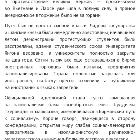
в противостояние великих держав — прокси-война
во Вьетнаме и Лаосе уже шла в полную силу, а прямое
американское вторжение было не за горами.
Путч был не просто сменой власти. Лидеры государства
и шанские князья были немедленно арестованы, начавшиеся
летом демонстрации протестующих студентов были
расстреляны, здание студенческого союза Университета
Янгона взорвано, а университеты полностью закрыты
на два года. Сотни тысяч всё еще остававшихся в Бирме
иностранных торговцев были изгнаны, предприятия
национализированы. Страна полностью закрылась для
иностранцев, свободу прессы отменили, а публикации
на иностранных языках запретили.
Официальной идеологией стала густо замешанная
на национализме бама своеобразная смесь буддизма
тхеравады и марксизма, именовавшаяся «Бирманский путь
к социализму». Короче говоря, движущаяся в сторону
конфедерации, открытая миру слабая социал-демократия
превратилась в изоляционистскую религиозно-
милитаристскую «национал-большевистскую» диктатуру.