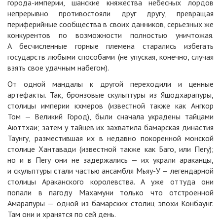
города-империи, шанские княжества небесных лордов
непрерывно противостояли друг другу, превращая
периферийные сообщества в своих данников, серьезных же
конкурентов по возможности полностью уничтожая.
А бесчисленные горные племена старались избегать
государств любыми способами (не упуская, конечно, случая
взять свое удачным набегом).
От одной мандалы к другой переходили и ценные
артефакты. Так, бронзовые скульптуры из Яшодхарапуры,
столицы империи кхмеров (известной также как Ангкор
Том — Великий Город), были сначала украдены тайцами
Аюттхаи; затем у тайцев их захватила бамарская династия
Таунгу, разместившая их в недавно покоренной монской
столице Хантавади (известной также как Баго, или Пегу);
но и в Пегу они не задержались — их украли араканцы,
и скульптуры стали частью ансамбля Мьяу-У — легендарной
столицы Араканского королевства. А уже оттуда они
попали в пагоду Махамуни только что отстроенной
Амарапуры — одной из бамарских столиц эпохи Конбаунг.
Там они и хранятся по сей день.