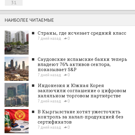
31
НАИБОЛЕЕ ЧИТАЕМЫЕ
■
Страны, где исчезает средний класс
7 дней назад
0
■
Саудовские исламские банки теперь
владеют 76% активов сектора,
показывает S&P
7 дней назад
0
■
Индонезия и Южная Корея
заключили соглашение о цифровом
халяльном торговом партнёрстве
7 дней назад
0
■
В Кыргызстане хотят ужесточить
контроль за халал-продукцией без
сертификатов
7 дней назад
0