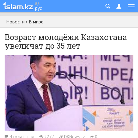
қаз
рус
Новости
›
В мире
Возраст молодёжи Казахстана
увеличат до 35 лет
4 года назад
2277
DKNews.kz
0