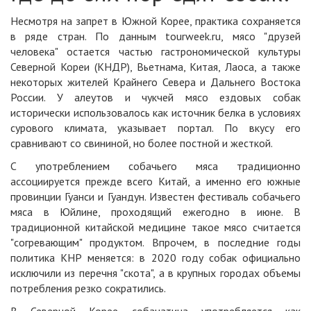
Несмотря на запрет в Южной Корее, практика сохраняется
в ряде стран. По данным
tourweek.ru
, мясо "друзей
человека" остается частью гастрономической культуры
Северной Кореи (КНДР), Вьетнама, Китая, Лаоса, а также
некоторых жителей Крайнего Севера и Дальнего Востока
России. У алеутов и чукчей мясо ездовых собак
исторически использовалось как источник белка в условиях
сурового климата, указывает портал. По вкусу его
сравнивают со свининой, но более постной и жесткой.
С употреблением собачьего мяса традиционно
ассоциируется прежде всего Китай, а именно его южные
провинции Гуанси и Гуандун. Известен фестиваль собачьего
мяса в Юйлине, проходящий ежегодно в июне. В
традиционной китайской медицине такое мясо считается
"согревающим" продуктом. Впрочем, в последние годы
политика КНР меняется: в 2020 году собак официально
исключили из перечня "скота", а в крупных городах объемы
потребления резко сократились.