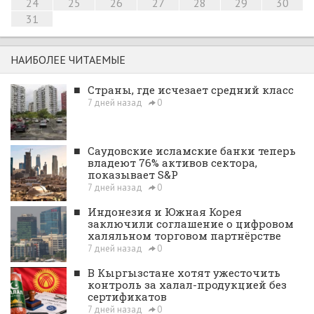
24
25
26
27
28
29
30
31
НАИБОЛЕЕ ЧИТАЕМЫЕ
■
Страны, где исчезает средний класс
7 дней назад
0
■
Саудовские исламские банки теперь
владеют 76% активов сектора,
показывает S&P
7 дней назад
0
■
Индонезия и Южная Корея
заключили соглашение о цифровом
халяльном торговом партнёрстве
7 дней назад
0
■
В Кыргызстане хотят ужесточить
контроль за халал-продукцией без
сертификатов
7 дней назад
0