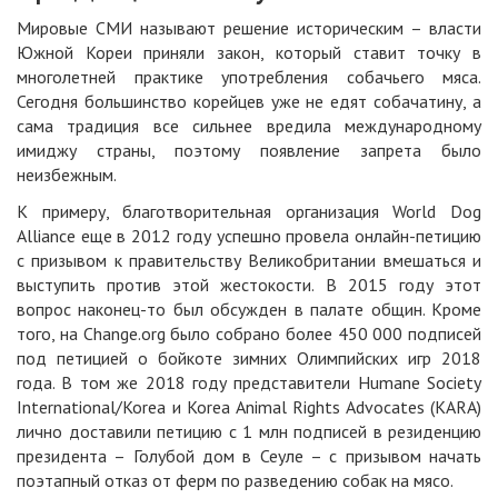
Мировые СМИ называют решение историческим – власти
Южной Кореи приняли закон, который ставит точку в
многолетней практике употребления собачьего мяса.
Сегодня большинство корейцев уже не едят собачатину, а
сама традиция все сильнее вредила международному
имиджу страны, поэтому появление запрета было
неизбежным.
К примеру, благотворительная организация World Dog
Alliance еще в 2012 году успешно провела онлайн-петицию
с призывом к правительству Великобритании вмешаться и
выступить против этой жестокости. В 2015 году этот
вопрос наконец-то был обсужден в палате общин. Кроме
того, на Change.org было собрано более 450 000 подписей
под петицией о бойкоте зимних Олимпийских игр 2018
года. В том же 2018 году представители Humane Society
International/Korea и Korea Animal Rights Advocates (KARA)
лично доставили петицию с 1 млн подписей в резиденцию
президента – Голубой дом в Сеуле – с призывом начать
поэтапный отказ от ферм по разведению собак на мясо.