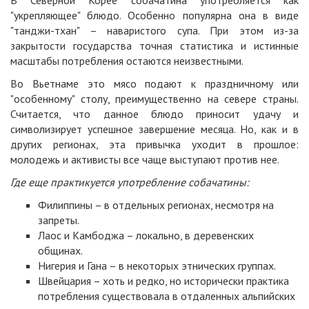
В Северной Корее собачатина употребляется как
"укрепляющее" блюдо. Особенно популярна она в виде
"танджи-тхан" – наваристого супа. При этом из-за
закрытости государства точная статистика и истинные
масштабы потребления остаются неизвестными.
Во Вьетнаме это мясо подают к праздничному или
"особенному" столу, преимущественно на севере страны.
Считается, что данное блюдо приносит удачу и
символизирует успешное завершение месяца. Но, как и в
других регионах, эта привычка уходит в прошлое:
молодежь и активисты все чаще выступают против нее.
Где еще практикуется употребление собачатины:
Филиппины – в отдельных регионах, несмотря на
запреты.
Лаос и Камбоджа – локально, в деревенских
общинах.
Нигерия и Гана – в некоторых этнических группах.
Швейцария – хоть и редко, но исторически практика
потребления существовала в отдаленных альпийских