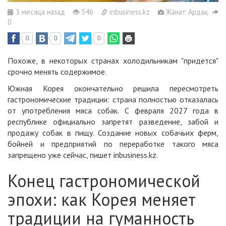
3 месяца назад
546
inbusiness.kz
Жанат Ардақ
0
0
0
0
Похоже, в некоторых странах холодильникам "придется"
срочно менять содержимое.
Южная Корея окончательно решила пересмотреть
гастрономические традиции: страна полностью отказалась
от употребления мяса собак. С февраля 2027 года в
республике официально запретят разведение, забой и
продажу собак в пищу. Создание новых собачьих ферм,
бойней и предприятий по переработке такого мяса
запрещено уже сейчас, пишет
inbusiness.kz
.
Конец гастрономической
эпохи: как Корея меняет
традиции на гуманность