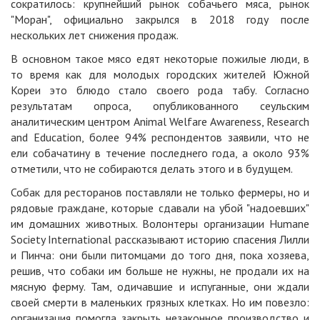
сократилось: крупнейший рынок собачьего мяса, рынок
"Моран", официально закрылся в 2018 году после
нескольких лет снижения продаж.
В основном такое мясо едят некоторые пожилые люди, в
то время как для молодых городских жителей Южной
Кореи это блюдо стало своего рода табу. Согласно
результатам опроса, опубликованного сеульским
аналитическим центром Animal Welfare Awareness, Research
and Education, более 94% респондентов заявили, что не
ели собачатину в течение последнего года, а около 93%
отметили, что не собираются делать этого и в будущем.
Собак для ресторанов поставляли не только фермеры, но и
рядовые граждане, которые сдавали на убой "надоевших"
им домашних животных. Волонтеры организации Humane
Society International рассказывают историю спасения Лилли
и Пинча: они были питомцами до того дня, пока хозяева,
решив, что собаки им больше не нужны, не продали их на
мясную ферму. Там, одичавшие и испуганные, они ждали
своей смерти в маленьких грязных клетках. Но им повезло:
организация помогла закрыть незаконное производство и