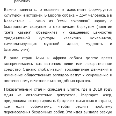
регионах.
Важно понимать: отношение к животным формируется
культурой и историей. В Европе собака – друг человека, а в
Казахстане – одно из "семи сокровищ" наряду с
быстроногим скакуном и охотничьим беркутом (понятие
"жеті қазына" объединяет 7 священных ценностей
традиционной культуры казахских кочевников,
символизирующих мужской идеал, мудрость и
благополучие).
В ряде стран Азии и Африки собаки долгое время
воспринимались как источник пищи или лекарственное
средство. Однако глобализация, зоозащитные движения и
изменение общественных взглядов ведут к сокращению и
постепенному исчезновению подобных практик.
Показательным стал и скандал в Египте, где в 2018 году
один из авторитетных депутатов, Маргарет Азер,
предложила экспортировать бродячих животных в страны,
где едят собачатину, чтобы решить проблему
перенаселения бездомных собак. Эта идея вызвала резкую