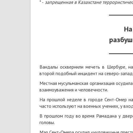
* -
запрещенная в Казахстане террористиче
На
разбуш
Вандалы осквернили мечеть в Шербуре, на
второй подобный инцидент на северо-запад
Местная мусульманская организация осудила
взаимоуважения и человечности.
На прошлой неделе в городе Сент-Омер на
часто используют на военных учениях, у вход
В прошлом году во время Рамадана у двер
головы.
Мэр Сент-Омера осудил «чудовищные престу