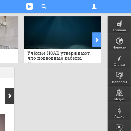
Главная
Новости
Учёные НОАК утверждают,
Руины м
что подводные кабели,
найден
штабов
несущие 99% глобальных
14 часов 
11 часов назад
0
Статьи
данных, могут стать «лёгкой
мишенью»
Вопросы
Медиа
Аудио