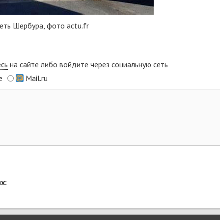
еть Шербура, фото actu.fr
есь
на сайте либо войдите через социальную сеть
e
Mail.ru
х: