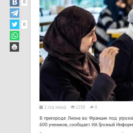
0
0
1 год назад
1256
0
В пригороде Лиона во Франции под угрозой
600 учеников, сообщает ИА Грозный Информ