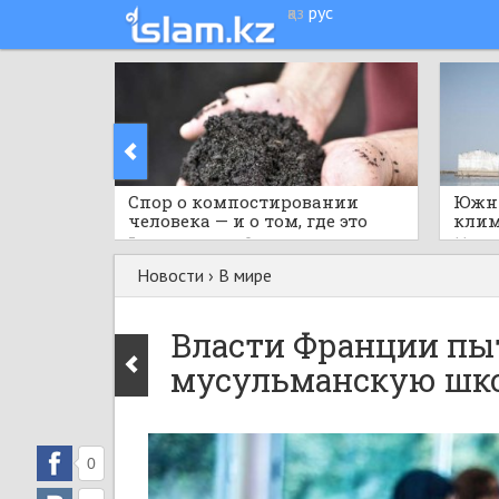
қаз
рус
Спор о компостировании
Южны
человека — и о том, где это
клим
легально
токс
7 часов назад
0
11 час
Новости
›
В мире
Власти Франции пы
мусульманскую шк
0