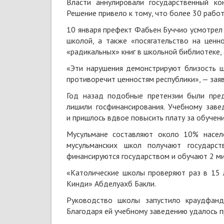
Власти аннулировали государственный ко
Решение привело к тому, что более 30 рабо
10 января префект Фабьен Буччио усмотрел
школой, а также «посягательство на ценн
«радикальных» книг в школьной библиотеке,
«Эти нарушения демонстрируют близость ш
противоречит ценностям республики», — зая
Год назад подобные претензии были пред
лишили госфинансирования. Учебному заве
и пришлось вдвое повысить плату за обучени
Мусульмане составляют около 10% насел
мусульманских школ получают государст
финансируются государством и обучают 2 ми
«Католические школы проверяют раз в 15 
Кинди» Абделуахб Бакли.
Руководство школы запустило краудфанд
Благодаря ей учебному заведению удалось п