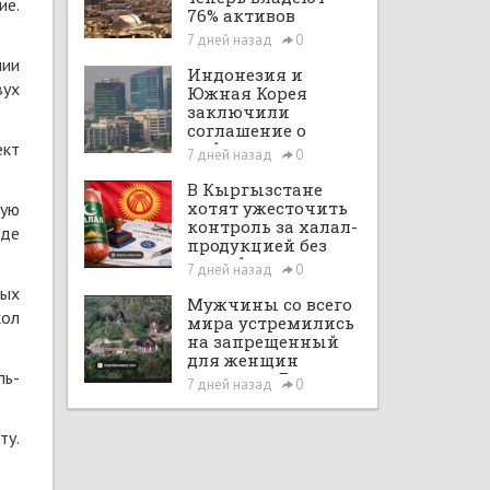
ие.
76% активов
сектора,
7 дней назад
0
показывает S&P
нии
Индонезия и
вух
Южная Корея
заключили
соглашение о
ект
цифровом
7 дней назад
0
халяльном
торговом
В Кыргызстане
партнёрстве
хотят ужесточить
рую
контроль за халал-
уде
продукцией без
сертификатов
7 дней назад
0
ных
Мужчины со всего
кол
мира устремились
на запрещенный
для женщин
ль-
курорт на Бали
7 дней назад
0
ту.