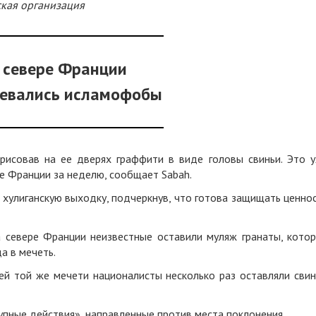
ская организация
 севере Франции
евались исламофобы
рисовав на ее дверях граффити в виде головы свиньи. Это 
е Франции за неделю, сообщает Sabah.
 хулиганскую выходку, подчеркнув, что готова защищать ценно
 севере Франции неизвестные оставили муляж гранаты, кото
а в мечеть.
ей той же мечети националисты несколько раз оставляли сви
пные действия», направленные против места поклонения.