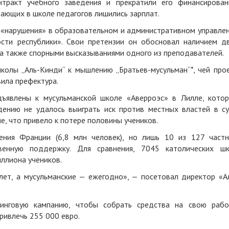
нтракт учебного заведения и прекратили его финансирован
тающих в школе педагогов лишились зарплат.
 «нарушения» в образовательном и административном управле
ости республики». Свои претензии он обосновал наличием д
 а также спорными высказываниями одного из преподавателей.
колы „Аль-Кинди“ к мышлению „Братьев-мусульман“*, чей про
вила префектура.
ъявлены к мусульманской школе «Аверроэс» в Лилле, кото
дению не удалось выиграть иск против местных властей в с
е, что привело к потере половины учеников.
ения Франции (6,8 млн человек), но лишь 10 из 127 част
венную поддержку. Для сравнения, 7045 католических ш
ллиона учеников.
лет, а мусульманские — ежегодно», — посетовал директор «А
инговую кампанию, чтобы собрать средства на свою рабо
ривлечь 255 000 евро.