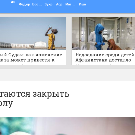
Фаджр
Восход
Зухр
Аср
Магриб
Иша
й Судан: как изменение
Недоедание среди детей
ата может привести к
Афганистана достигло
ичной воде
катастрофических мас
ов назад
0
11 часов назад
0
таются закрыть
олу