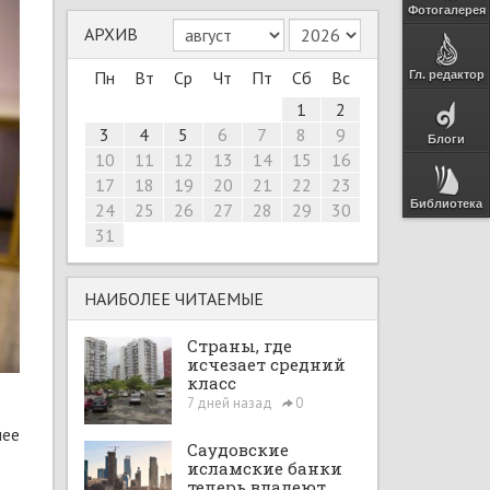
Фотогалерея
АРХИВ
Пн
Вт
Ср
Чт
Пт
Сб
Вс
Гл. редактор
1
2
3
4
5
6
7
8
9
Блоги
10
11
12
13
14
15
16
17
18
19
20
21
22
23
Библиотека
24
25
26
27
28
29
30
31
НАИБОЛЕЕ ЧИТАЕМЫЕ
Страны, где
исчезает средний
класс
7 дней назад
0
лее
Саудовские
исламские банки
теперь владеют