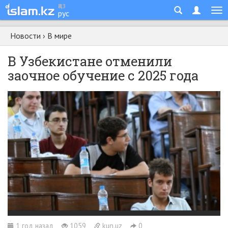
қаз
рус
Новости
›
В мире
В Узбекистане отменили
заочное обучение с 2025 года
1 год назад
1059
kun.uz
0