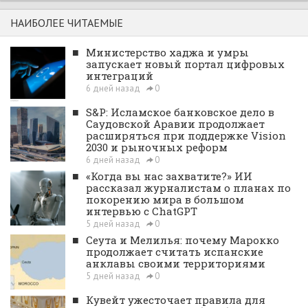
НАИБОЛЕЕ ЧИТАЕМЫЕ
■
Министерство хаджа и умры
запускает новый портал цифровых
интеграций
6 дней назад
0
■
S&P: Исламское банковское дело в
Саудовской Аравии продолжает
расширяться при поддержке Vision
2030 и рыночных реформ
6 дней назад
0
■
«Когда вы нас захватите?» ИИ
рассказал журналистам о планах по
покорению мира в большом
интервью с ChatGPT
5 дней назад
0
■
Сеута и Мелилья: почему Марокко
продолжает считать испанские
анклавы своими территориями
5 дней назад
0
■
Кувейт ужесточает правила для