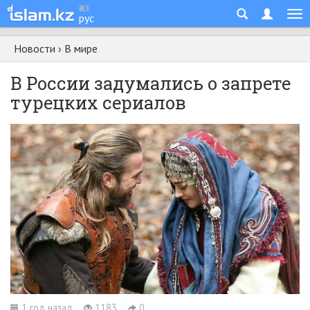
қаз
рус
Новости
›
В мире
В России задумались о запрете
турецких сериалов
1 год назад
1183
0