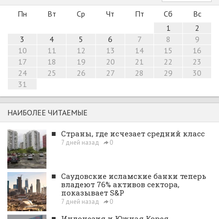
Пн
Вт
Ср
Чт
Пт
Сб
Вс
1
2
3
4
5
6
7
8
9
10
11
12
13
14
15
16
17
18
19
20
21
22
23
24
25
26
27
28
29
30
31
НАИБОЛЕЕ ЧИТАЕМЫЕ
■
Страны, где исчезает средний класс
7 дней назад
0
■
Саудовские исламские банки теперь
владеют 76% активов сектора,
показывает S&P
7 дней назад
0
■
Индонезия и Южная Корея