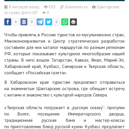
8 месяцев назад
693
islamnews.ru
Шантарские
острова, фото КП
0
0
0
0
Чтобы привлечь в Россию туристов из мусульманских стран,
Минэкономразвития и Центр стратегических разработок
составили для них каталог маршрутов по разным регионам
РФ, которые показывают культурное многообразие нашей
страны. В него вошли Татарстан, Кавказ, Ямал, Марий-Эл,
Хабаровский край, Кузбасс, Самарская и Тверская область,
сообщает «Российская газета».
В Хабаровском крае туристам предлагают отправиться
на знаменитые Шантарские острова, где обещает встречу
с китами и знакомство с культурой народов Севера.
«Тверская область погружает в „русскую сказку“: прогулки
по Волге, посещение Императорского дворца,
традиционная русская баня и мастер-классы
по приготовлению блюд русской кухни. Кузбасс предлагает