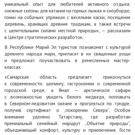
уникальный опыт для любителей активного отдыха:
снежные склоны для катания на горных лыжах и сноуборде,
гонки на собачьих упряжках с веселыми хаски, посещение
деревень, хранящих древние традиции, а также встречи
с целительными силами местной природы», — рассказали
в Центре стратегических разработок.
В Республике Марий Эл туристов познакомят с культурой
древнего народа мари, пригласят в их священные рощи
и предложат поучаствовать в ремесленных мастер-
классах.
«Самарская область предлагает прикоснуться
к современности: шопингу, гастрономии и современной
городской среде, а Ямал — арктическое сафари
с возможностью увидеть белого медведя, поплавать
в Северном-ледовитом океане и прогуляться по тундре,
получив сертификат о „покорении Севера“.
Особое
внимание уделено Татарстану, где разработан
премиальный семейный маршрут „Объятие природы“,
объединяющий комфорт, культуру и приключения. Гости