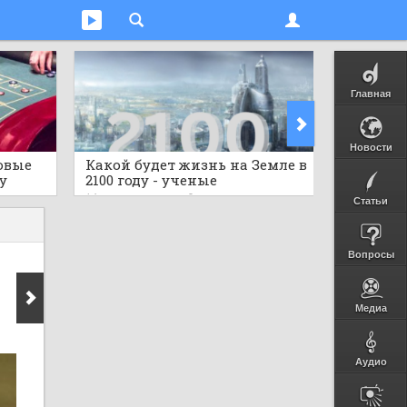
Главная
Новости
овые
Какой будет жизнь на Земле в
Предст
у
2100 году - ученые
исполь
гов
шокировали прогнозом
бутылок
16 часов назад
0
16 часов 
Статьи
Вопросы
Медиа
Аудио