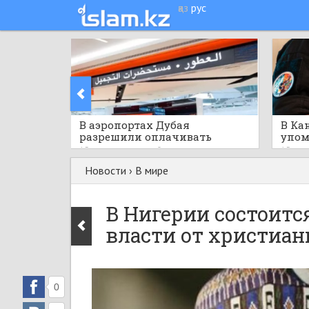
қаз
рус
​В аэропортах Дубая
В Ка
разрешили оплачивать
упом
покупки криптовалютой
публ
15 часов назад
0
15 час
меро
Новости
›
В мире
В Нигерии состоитс
власти от христиа
0