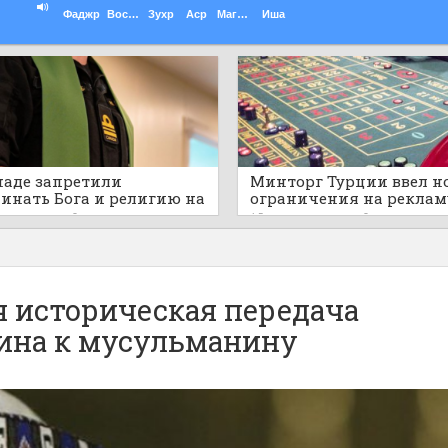
Фаджр
Восход
Зухр
Аср
Магриб
Иша
наде запретили
Минторг Турции ввел н
инать Бога и религию на
ограничения на реклам
ичных военных
азартных игр и астроло
ов назад
0
15 часов назад
0
приятиях
я историческая передача
нина к мусульманину