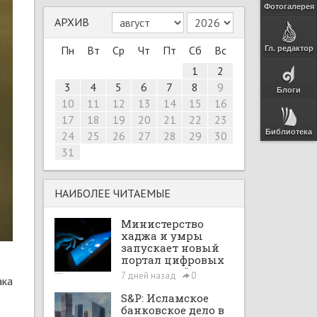
Фотогалерея
АРХИВ
Пн
Вт
Ср
Чт
Пт
Сб
Вс
Гл. редактор
1
2
3
4
5
6
7
8
9
Блоги
10
11
12
13
14
15
16
17
18
19
20
21
22
23
Библиотека
24
25
26
27
28
29
30
31
НАИБОЛЕЕ ЧИТАЕМЫЕ
Министерство
хаджа и умры
запускает новый
портал цифровых
интеграций
7 дней назад
0
ака
S&P: Исламское
банковское дело в