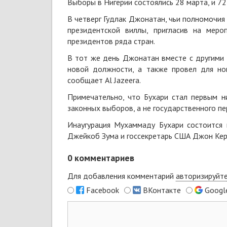
Выборы в Нигерии состоялись 28 марта, и 7
В четверг Гудлак Джонатан, чьи полномочия
президентской виллы, пригласив на меро
президентов ряда стран.
В тот же день Джонатан вместе с другими
новой должности, а также провел для нов
сообщает
Al Jazeera
.
Примечательно, что Бухари стал первым н
законных выборов, а не государственного пе
Инаугурация Мухаммаду Бухари состоится 
Джейкоб Зума и госсекретарь США Джон Кер
0
комментариев
Для добавления комментарий
авторизируйт
Facebook
ВКонтакте
Googl