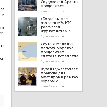
Саудовской Аравии
продолжает
але
расширяться при
7 дней назад
0
поддержке Vision
в и
2030 и рыночных
«Когда вы нас
реформ
захватите?» ИИ
рассказал
и в
журналистам о
ии,
планах по
6 дней назад
0
покорению мира в
большом интервью
Сеута и Мелилья:
ате
с ChatGPT
почему Марокко
продолжает
считать испанские
ЮАР
анклавы своими
6 дней назад
0
территориями
Кувейт ужесточает
правила для
ювелиров в рамках
борьбы с
отмыванием денег
7 дней назад
0