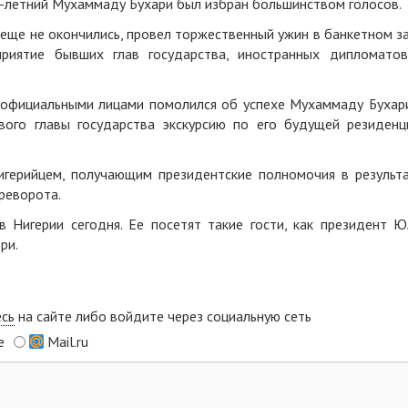
2-летний Мухаммаду Бухари был избран большинством голосов.
 еще не окончились, провел торжественный ужин в банкетном з
приятие бывших глав государства, иностранных дипломато
 официальными лицами помолился об успехе Мухаммаду Бухар
ого главы государства экскурсию по его будущей резиденц
игерийцем, получающим президентские полномочия в результ
реворота.
в Нигерии сегодня. Ее посетят такие гости, как президент 
ри.
есь
на сайте либо войдите через социальную сеть
e
Mail.ru