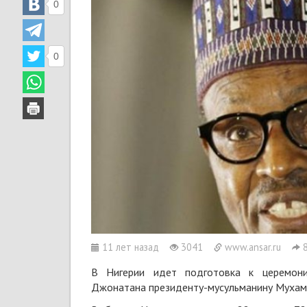
0
0
11 лет назад
3041
www.ansar.ru
В Нигерии идет подготовка к церемони
Джонатана президенту-мусульманину Мухам