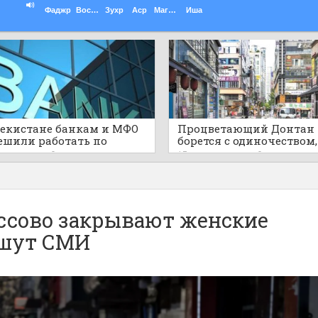
Фаджр
Восход
Зухр
Аср
Магриб
Иша
бекистане банкам и МФО
Процветающий Донтан
ешили работать по
борется с одиночеством,
ам шариата
пустыми развлекатель
ов назад
0
13 часов назад
0
районами
ассово закрывают женские
ишут СМИ