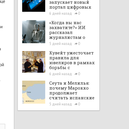
ице
запускает новый
портал цифровых
интеграций
6 дней назад
0
«Когда вы нас
ли
захватите?» ИИ
рассказал
журналистам о
планах по
5 дней назад
0
покорению мира в
ч
большом интервью
Кувейт ужесточает
с ChatGPT
правила для
ювелиров в рамках
ой
борьбы с
отмыванием денег
6 дней назад
0
—
Сеута и Мелилья:
почему Марокко
продолжает
считать испанские
анклавы своими
5 дней назад
0
территориями