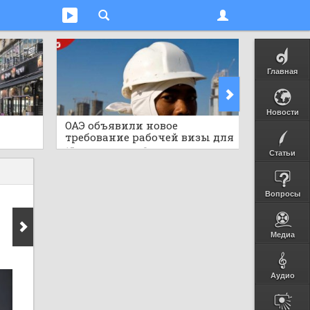
Главная
Новости
ОАЭ объявили новое
Мгнове
требование рабочей визы для
тигр в
ными
африканской страны,
дикую 
13 часов назад
0
13 часов 
Статьи
публиковав важные детали
Вопросы
Медиа
Аудио