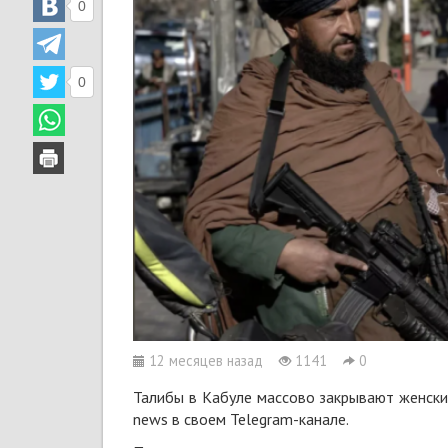
0
0
12 месяцев назад
1141
0
Талибы в Кабуле массово закрывают женски
news в своем Telegram-канале.