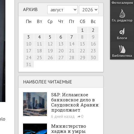
Фотогалерея
АРХИВ
Пн
Вт
Ср
Чт
Пт
Сб
Вс
Гл. редактор
1
2
3
4
5
6
7
8
9
Блоги
10
11
12
13
14
15
16
17
18
19
20
21
22
23
Библиотека
24
25
26
27
28
29
30
31
НАИБОЛЕЕ ЧИТАЕМЫЕ
S&P: Исламское
банковское дело в
Саудовской Аравии
продолжает
расширяться при
6 дней назад
0
olo
поддержке Vision
2030 и рыночных
Министерство
реформ
хаджа и умры