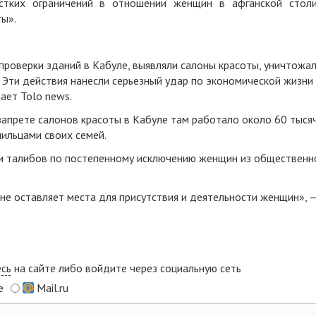
тких ограничений в отношении женщин в афганской стол
ы».
роверки зданий в Кабуле, выявляли салоны красоты, уничтожа
 Эти действия нанесли серьезный удар по экономической жизни
ает Tolo news.
запрете салонов красоты в Кабуле там работало около 60 тыся
ильцами своих семей.
ки талибов по постепенному исключению женщин из общественн
 не оставляет места для присутствия и деятельности женщин», 
есь
на сайте либо войдите через социальную сеть
e
Mail.ru