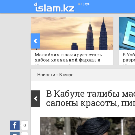
қаз
рус
Малайзия планирует стать
В Уз
хабом халяльной фармы и
разр
здравоохранения АСЕАН
норм
13 часов назад
0
13 час
Новости
›
В мире
В Кабуле талибы м
салоны красоты, п
0