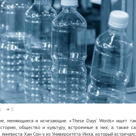
s
0
е, меняющиеся и исчезающие. «These Days' Words» ищет та
сторию, общество и культуру, встроенные в них, а также с
 лингвиста Хан Сон-у из Университета Инха, который встречалс