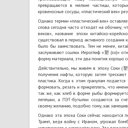
превращаются в мелкие частицы, котор
кровеносные сосуды, «пластический век» рез
Однако термин «пластический век» оставляе
слова сегодня часто отходят на обочину, ч
веков», название эпохи китайско-корейск
существовал в период активного создания к
было бы заимствовать. Тем не менее, кит
заслуживают ссылки. Иероглиф «塑 (so)» отн
форму материала, эти два понятия хорошо с
Действительно, мы живём в эпоху Соки 
получения нафты, которую затем трескают
пластика. Когда к этим гранулам подается 
формовать, резать и прикреплять, что имен
так же, как хлеб в форме рыбы формируетс
лепёшки, а ПЭТ-бутылки создаются за сч
своему желанию, подобно тому, как замешив
Однако эта эпоха Соки сейчас находится 
Трамп, ведя войну с Ираном, угрожал бом
цивилизацию к каменному веку. Эта воинств