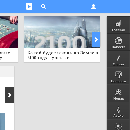
Главная
Новости
овые
Какой будет жизнь на Земле в
Предст
у
2100 году - ученые
исполь
гов
шокировали прогнозом
бутылок
22 часа назад
0
23 часа н
Статьи
Вопросы
Медиа
Аудио