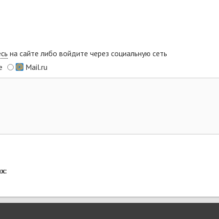
есь
на сайте либо войдите через социальную сеть
e
Mail.ru
х: