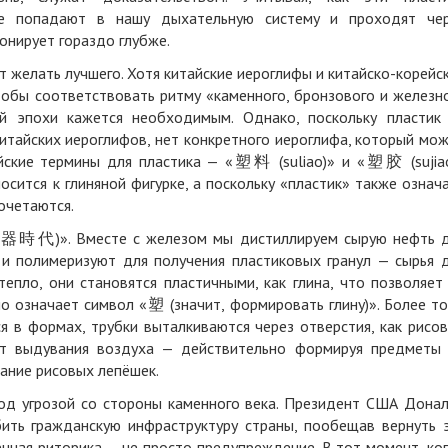
ые попадают в нашу дыхательную систему и проходят че
онирует гораздо глубже.
т желать лучшего. Хотя китайские иероглифы и китайско-корейс
тобы соответствовать ритму «каменного, бронзового и железн
ой эпохи кажется необходимым. Однако, поскольку пластик
итайских иероглифов, нет конкретного иероглифа, который мо
айские термины для пластика — «塑料 (suliao)» и «塑胶 (sujia
осится к глиняной фигурке, а поскольку «пластик» также означ
очетаются.
(塑器時代)». Вместе с железом мы дистиллируем сырую нефть 
 и полимеризуют для получения пластиковых гранул — сырья 
тепло, они становятся пластичными, как глина, что позволяет
но означает символ «塑 (значит, формировать глину)». Более то
я в формах, трубки выталкиваются через отверстия, как рисо
ёт выдувания воздуха — действительно формируя предметы
ание рисовых лепёшек.
под угрозой со стороны каменного века. Президент США Дона
бить гражданскую инфраструктуру страны, пообещав вернуть 
енная риторика — не просто предупреждение. В тот момент, ко