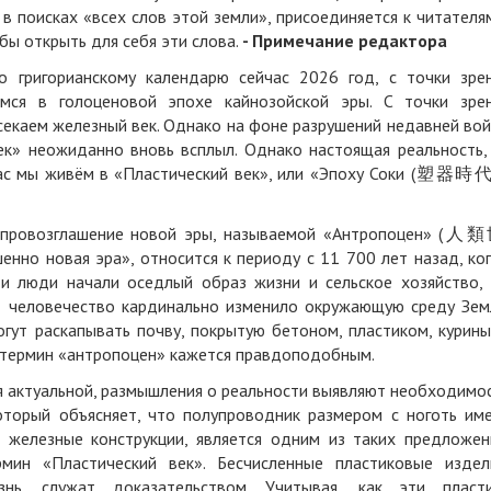
 в поисках «всех слов этой земли», присоединяется к читателя
бы открыть для себя эти слова.
- Примечание редактора
 григорианскому календарю сейчас 2026 год, с точки зре
мся в голоценовой эпохе кайнозойской эры. С точки зре
секаем железный век. Однако на фоне разрушений недавней во
» неожиданно вновь всплыл. Однако настоящая реальность,
йчас мы живём в «Пластический век», или «Эпоху Соки (塑器時代
т провозглашение новой эры, называемой «Антропоцен» (人
енно новая эра», относится к периоду с 11 700 лет назад, ко
и люди начали оседлый образ жизни и сельское хозяйство,
д человечество кардинально изменило окружающую среду Зем
гут раскапывать почву, покрытую бетоном, пластиком, курин
, термин «антропоцен» кажется правдоподобным.
я актуальной, размышления о реальности выявляют необходимо
который объясняет, что полупроводник размером с ноготь им
 железные конструкции, является одним из таких предложен
ин «Пластический век». Бесчисленные пластиковые издел
нь, служат доказательством. Учитывая, как эти пласт