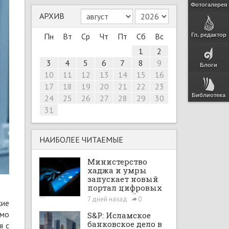
Фотогалерея
АРХИВ
Пн
Вт
Ср
Чт
Пт
Сб
Вс
Гл. редактор
1
2
3
4
5
6
7
8
9
Блоги
10
11
12
13
14
15
16
17
18
19
20
21
22
23
Библиотека
24
25
26
27
28
29
30
31
НАИБОЛЕЕ ЧИТАЕМЫЕ
Министерство
хаджа и умры
запускает новый
портал цифровых
интеграций
7 дней назад
0
кие
амо
S&P: Исламское
банковское дело в
я с