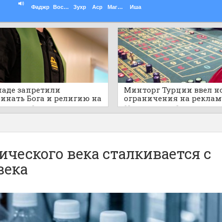
Фаджр
Восход
Зухр
Аср
Магриб
Иша
наде запретили
Минторг Турции ввел н
инать Бога и религию на
ограничения на реклам
ичных военных
азартных игр и астроло
а назад
0
22 часа назад
0
приятиях
ческого века сталкивается с
века