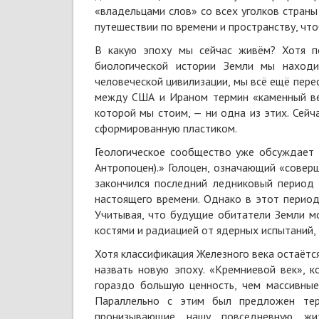
«владельцами слов» со всех уголков страны
путешествии по времени и пространству, что
В какую эпоху мы сейчас живём? Хотя по
биологической истории Земли мы находи
человеческой цивилизации, мы всё ещё пере
между США и Ираном термин «каменный век
которой мы стоим, — ни одна из этих. Се
сформированную пластиком.
Геологическое сообщество уже обсуждае
Антропоцен).» Голоцен, означающий «соверш
закончился последний ледниковый период 
настоящего времени. Однако в этот перио
Учитывая, что будущие обитатели Земли мо
костями и радиацией от ядерных испытаний
Хотя классификация Железного века остаётс
назвать новую эпоху. «Кремниевой век», 
гораздо большую ценность, чем массивные
Параллельно с этим был предложен терм
пронизывающие нашу повседневную жиз