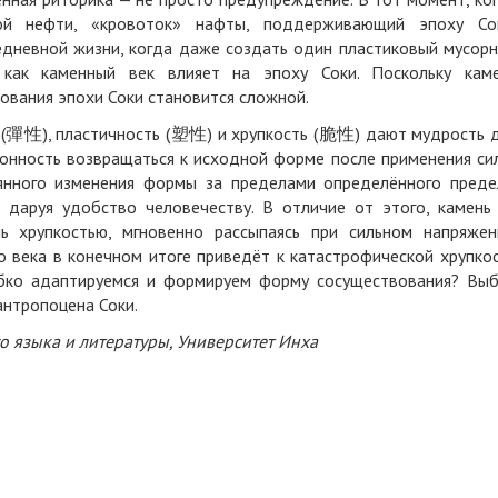
ой нефти, «кровоток» нафты, поддерживающий эпоху Со
едневной жизни, когда даже создать один пластиковый мусор
, как каменный век влияет на эпоху Соки. Поскольку кам
рования эпохи Соки становится сложной.
 (彈性), пластичность (塑性) и хрупкость (脆性) дают мудрость 
лонность возвращаться к исходной форме после применения си
янного изменения формы за пределами определённого преде
, даруя удобство человечеству. В отличие от этого, камень
 хрупкостью, мгновенно рассыпаясь при сильном напряжен
о века в конечном итоге приведёт к катастрофической хрупко
ибко адаптируемся и формируем форму сосуществования? Вы
антропоцена Соки.
о языка и литературы, Университет Инха