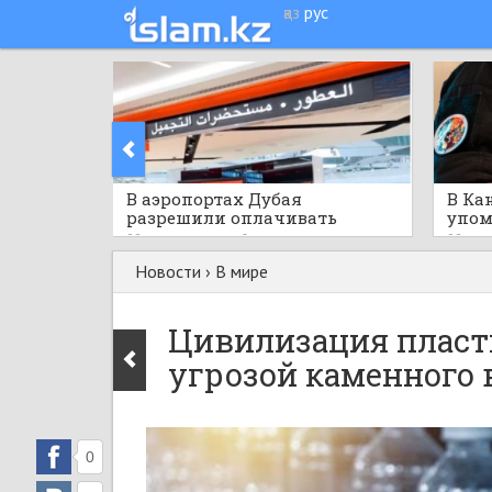
қаз
рус
​В аэропортах Дубая
В Ка
разрешили оплачивать
упом
покупки криптовалютой
публ
22 часа назад
0
22 час
меро
Новости
›
В мире
Цивилизация пласти
угрозой каменного 
0