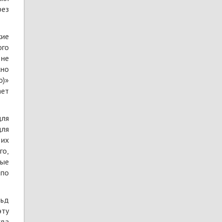
рез
кие
ого
 не
жно
o)»
ает
для
для
 их
го,
вые
 по
льд
эту
гда