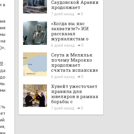
Саудовской Аравии
м в
продолжает
расширяться при
7 дней назад
0
поддержке Vision
ния
2030 и рыночных
«Когда вы нас
ния
реформ
захватите?» ИИ
рассказал
йны
журналистам о
 на
планах по
6 дней назад
0
)»,
покорению мира в
большом интервью
Сеута и Мелилья:
с ChatGPT
почему Марокко
類世·
продолжает
считать испанские
гда
анклавы своими
 до
6 дней назад
0
территориями
ли.
Кувейт ужесточает
ыми
правила для
ювелиров в рамках
борьбы с
сть
отмыванием денег
7 дней назад
0
еет
ий.
ия,
ики